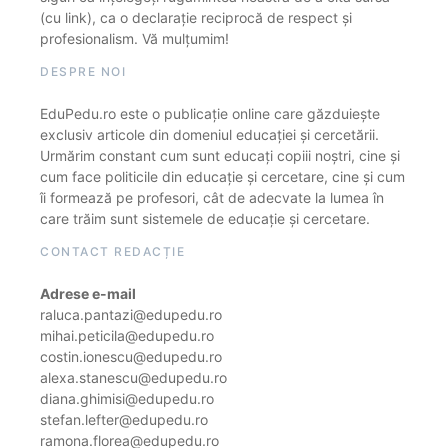
(cu link), ca o declarație reciprocă de respect și
profesionalism. Vă mulțumim!
DESPRE NOI
EduPedu.ro este o publicație online care găzduiește
exclusiv articole din domeniul educației și cercetării.
Urmărim constant cum sunt educați copiii noștri, cine și
cum face politicile din educație și cercetare, cine și cum
îi formează pe profesori, cât de adecvate la lumea în
care trăim sunt sistemele de educație și cercetare.
CONTACT REDACȚIE
Adrese e-mail
raluca.pantazi@edupedu.ro
mihai.peticila@edupedu.ro
costin.ionescu@edupedu.ro
alexa.stanescu@edupedu.ro
diana.ghimisi@edupedu.ro
stefan.lefter@edupedu.ro
ramona.florea@edupedu.ro