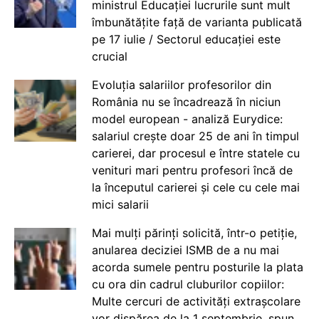
ministrul Educației lucrurile sunt mult
îmbunătățite față de varianta publicată
pe 17 iulie / Sectorul educației este
crucial
Evoluția salariilor profesorilor din
România nu se încadrează în niciun
model european - analiză Eurydice:
salariul crește doar 25 de ani în timpul
carierei, dar procesul e între statele cu
venituri mari pentru profesori încă de
la începutul carierei și cele cu cele mai
mici salarii
Mai mulți părinți solicită, într-o petiție,
anularea deciziei ISMB de a nu mai
acorda sumele pentru posturile la plata
cu ora din cadrul cluburilor copiilor:
Multe cercuri de activități extrașcolare
vor dispărea de la 1 septembrie, spun