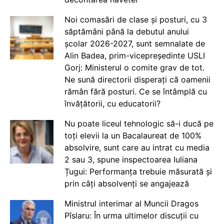
Noi comasări de clase și posturi, cu 3
săptămâni până la debutul anului
școlar 2026-2027, sunt semnalate de
Alin Badea, prim-vicepreședinte USLI
Gorj: Ministerul o comite grav de tot.
Ne sună directorii disperați că oamenii
rămân fără posturi. Ce se întâmplă cu
învățătorii, cu educatorii?
Nu poate liceul tehnologic să-i ducă pe
toți elevii la un Bacalaureat de 100%
absolvire, sunt care au intrat cu media
2 sau 3, spune inspectoarea Iuliana
Țugui: Performanța trebuie măsurată și
prin câți absolvenți se angajează
Ministrul interimar al Muncii Dragos
Pîslaru: În urma ultimelor discuții cu