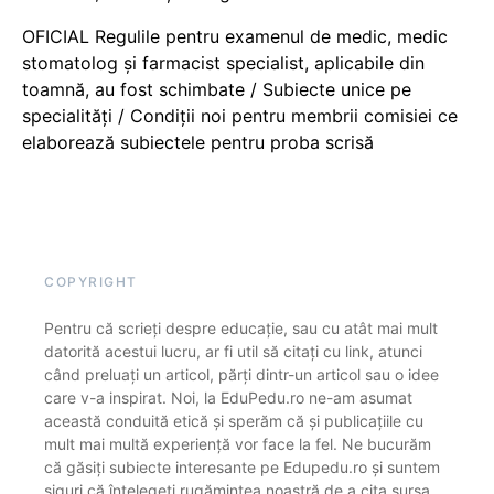
OFICIAL Regulile pentru examenul de medic, medic
stomatolog și farmacist specialist, aplicabile din
toamnă, au fost schimbate / Subiecte unice pe
specialități / Condiții noi pentru membrii comisiei ce
elaborează subiectele pentru proba scrisă
COPYRIGHT
Pentru că scrieți despre educație, sau cu atât mai mult
datorită acestui lucru, ar fi util să citați cu link, atunci
când preluați un articol, părți dintr-un articol sau o idee
care v-a inspirat. Noi, la EduPedu.ro ne-am asumat
această conduită etică și sperăm că și publicațiile cu
mult mai multă experiență vor face la fel. Ne bucurăm
că găsiți subiecte interesante pe Edupedu.ro și suntem
siguri că înțelegeți rugămintea noastră de a cita sursa