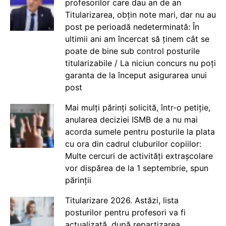
profesorilor care dau an de an
Titularizarea, obțin note mari, dar nu au
post pe perioadă nedeterminată: În
ultimii ani am încercat să ținem cât se
poate de bine sub control posturile
titularizabile / La niciun concurs nu poți
garanta de la început asigurarea unui
post
Mai mulți părinți solicită, într-o petiție,
anularea deciziei ISMB de a nu mai
acorda sumele pentru posturile la plata
cu ora din cadrul cluburilor copiilor:
Multe cercuri de activități extrașcolare
vor dispărea de la 1 septembrie, spun
părinții
Titularizare 2026. Astăzi, lista
posturilor pentru profesori va fi
actualizată, după repartizarea