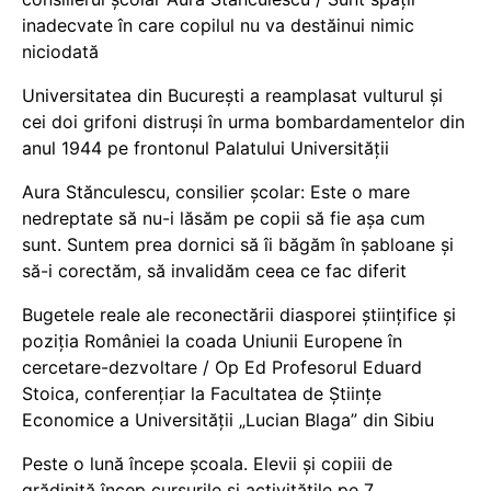
inadecvate în care copilul nu va destăinui nimic
niciodată
Universitatea din București a reamplasat vulturul și
cei doi grifoni distruși în urma bombardamentelor din
anul 1944 pe frontonul Palatului Universității
Aura Stănculescu, consilier școlar: Este o mare
nedreptate să nu-i lăsăm pe copii să fie așa cum
sunt. Suntem prea dornici să îi băgăm în șabloane și
să-i corectăm, să invalidăm ceea ce fac diferit
Bugetele reale ale reconectării diasporei științifice și
poziția României la coada Uniunii Europene în
cercetare-dezvoltare / Op Ed Profesorul Eduard
Stoica, conferențiar la Facultatea de Științe
Economice a Universității „Lucian Blaga” din Sibiu
Peste o lună începe școala. Elevii și copiii de
grădiniță încep cursurile și activitățile pe 7