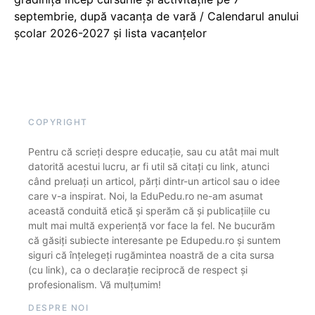
septembrie, după vacanța de vară / Calendarul anului
școlar 2026-2027 și lista vacanțelor
COPYRIGHT
Pentru că scrieți despre educație, sau cu atât mai mult
datorită acestui lucru, ar fi util să citați cu link, atunci
când preluați un articol, părți dintr-un articol sau o idee
care v-a inspirat. Noi, la EduPedu.ro ne-am asumat
această conduită etică și sperăm că și publicațiile cu
mult mai multă experiență vor face la fel. Ne bucurăm
că găsiți subiecte interesante pe Edupedu.ro și suntem
siguri că înțelegeți rugămintea noastră de a cita sursa
(cu link), ca o declarație reciprocă de respect și
profesionalism. Vă mulțumim!
DESPRE NOI