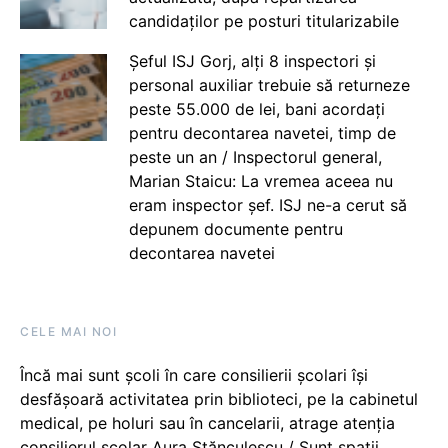
candidaților pe posturi titularizabile
Șeful ISJ Gorj, alți 8 inspectori și
personal auxiliar trebuie să returneze
peste 55.000 de lei, bani acordați
pentru decontarea navetei, timp de
peste un an / Inspectorul general,
Marian Staicu: La vremea aceea nu
eram inspector șef. ISJ ne-a cerut să
depunem documente pentru
decontarea navetei
CELE MAI NOI
Încă mai sunt școli în care consilierii școlari își
desfășoară activitatea prin biblioteci, pe la cabinetul
medical, pe holuri sau în cancelarii, atrage atenția
consilierul școlar Aura Stănculescu / Sunt spații