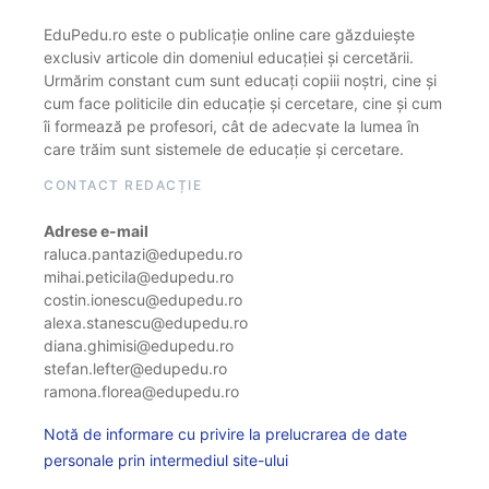
EduPedu.ro este o publicație online care găzduiește
exclusiv articole din domeniul educației și cercetării.
Urmărim constant cum sunt educați copiii noștri, cine și
cum face politicile din educație și cercetare, cine și cum
îi formează pe profesori, cât de adecvate la lumea în
care trăim sunt sistemele de educație și cercetare.
CONTACT REDACȚIE
Adrese e-mail
raluca.pantazi@edupedu.ro
mihai.peticila@edupedu.ro
costin.ionescu@edupedu.ro
alexa.stanescu@edupedu.ro
diana.ghimisi@edupedu.ro
stefan.lefter@edupedu.ro
ramona.florea@edupedu.ro
Notă de informare cu privire la prelucrarea de date
personale prin intermediul site-ului