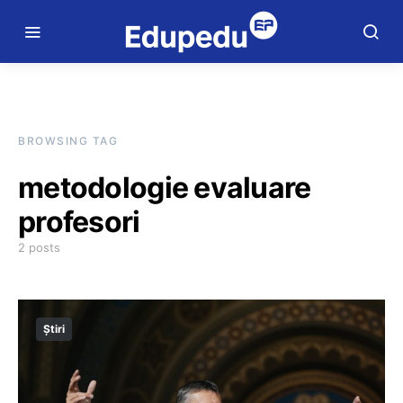
BROWSING TAG
metodologie evaluare
profesori
2 posts
Știri