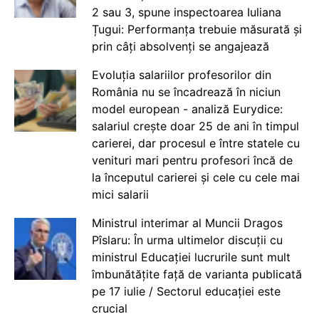
2 sau 3, spune inspectoarea Iuliana
Țugui: Performanța trebuie măsurată și
prin câți absolvenți se angajează
Evoluția salariilor profesorilor din
România nu se încadrează în niciun
model european - analiză Eurydice:
salariul crește doar 25 de ani în timpul
carierei, dar procesul e între statele cu
venituri mari pentru profesori încă de
la începutul carierei și cele cu cele mai
mici salarii
Ministrul interimar al Muncii Dragos
Pîslaru: În urma ultimelor discuții cu
ministrul Educației lucrurile sunt mult
îmbunătățite față de varianta publicată
pe 17 iulie / Sectorul educației este
crucial