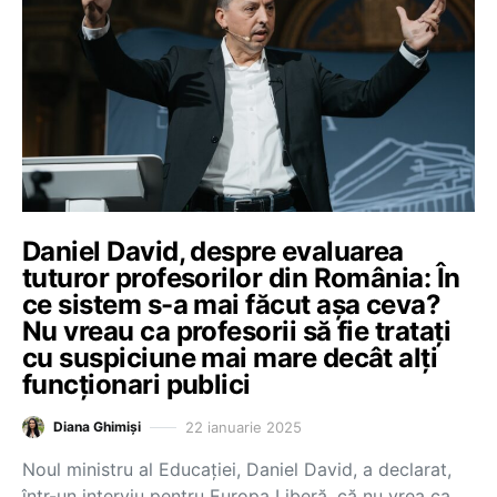
Daniel David, despre evaluarea
tuturor profesorilor din România: În
ce sistem s-a mai făcut așa ceva?
Nu vreau ca profesorii să fie tratați
cu suspiciune mai mare decât alți
funcționari publici
22 ianuarie 2025
Diana Ghimiși
Noul ministru al Educației, Daniel David, a declarat,
într-un interviu pentru Europa Liberă, că nu vrea ca