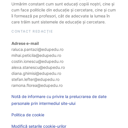
Urmărim constant cum sunt educați copiii noștri, cine și
cum face politicile din educație și cercetare, cine și cum
îi formează pe profesori, cât de adecvate la lumea în
care trăim sunt sistemele de educație și cercetare.
CONTACT REDACȚIE
Adrese e-mail
raluca.pantazi@edupedu.ro
mihai.peticila@edupedu.ro
costin.ionescu@edupedu.ro
alexa.stanescu@edupedu.ro
diana.ghimisi@edupedu.ro
stefan.lefter@edupedu.ro
ramona.florea@edupedu.ro
Notă de informare cu privire la prelucrarea de date
personale prin intermediul site-ului
Politica de cookie
Modifică setarile cookie-urilor