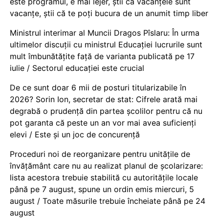
este programul, e mai lejer, știi că vacanțele sunt
vacanţe, știi că te poți bucura de un anumit timp liber
Ministrul interimar al Muncii Dragos Pîslaru: În urma
ultimelor discuții cu ministrul Educației lucrurile sunt
mult îmbunătățite față de varianta publicată pe 17
iulie / Sectorul educației este crucial
De ce sunt doar 6 mii de posturi titularizabile în
2026? Sorin Ion, secretar de stat: Cifrele arată mai
degrabă o prudență din partea școlilor pentru că nu
pot garanta că peste un an vor mai avea suficienți
elevi / Este și un joc de concurență
Proceduri noi de reorganizare pentru unitățile de
învățământ care nu au realizat planul de școlarizare:
lista acestora trebuie stabilită cu autoritățile locale
până pe 7 august, spune un ordin emis miercuri, 5
august / Toate măsurile trebuie încheiate până pe 24
august