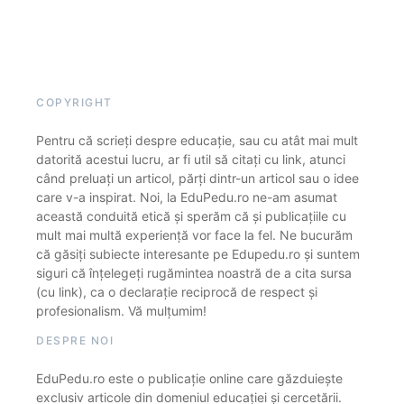
COPYRIGHT
Pentru că scrieți despre educație, sau cu atât mai mult
datorită acestui lucru, ar fi util să citați cu link, atunci
când preluați un articol, părți dintr-un articol sau o idee
care v-a inspirat. Noi, la EduPedu.ro ne-am asumat
această conduită etică și sperăm că și publicațiile cu
mult mai multă experiență vor face la fel. Ne bucurăm
că găsiți subiecte interesante pe Edupedu.ro și suntem
siguri că înțelegeți rugămintea noastră de a cita sursa
(cu link), ca o declarație reciprocă de respect și
profesionalism. Vă mulțumim!
DESPRE NOI
EduPedu.ro este o publicație online care găzduiește
exclusiv articole din domeniul educației și cercetării.