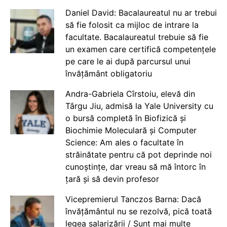
Daniel David: Bacalaureatul nu ar trebui
să fie folosit ca mijloc de intrare la
facultate. Bacalaureatul trebuie să fie
un examen care certifică competențele
pe care le ai după parcursul unui
învățământ obligatoriu
Andra-Gabriela Cîrstoiu, elevă din
Târgu Jiu, admisă la Yale University cu
o bursă completă în Biofizică și
Biochimie Moleculară și Computer
Science: Am ales o facultate în
străinătate pentru că pot deprinde noi
cunoștințe, dar vreau să mă întorc în
țară și să devin profesor
Vicepremierul Tanczos Barna: Dacă
învățământul nu se rezolvă, pică toată
legea salarizării / Sunt mai multe