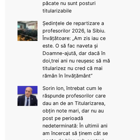
păcate nu sunt posturi
titularizabile
Ședințele de repartizare a
profesorilor 2026, la Sibiu.
Învățătoare: „Am zis iau ce
este. O să fac naveta și
Doamne-ajută, dar dacă în
doi,trei ani nu reușesc să mă
titularizez nu cred că mai
rămân în învățământ”
Sorin Ion, întrebat cum le
răspunde profesorilor care
dau an de an Titularizarea,
obțin note mari, dar nu au
post pe perioadă
nedeterminată: În ultimii ani
am încercat să ținem cât se