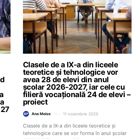
Clasele de a IX-a din liceele
teoretice și tehnologice vor
nd
avea 28 de elevi din anul
școlar 2026-2027, iar cele cu
ta
filieră vocațională 24 de elevi –
la
proiect
027
11 noiembrie 2025
Ana Moise
Clasele de a IX-a din liceele teoretice și
tehnologice care se vor forma în anul școlar