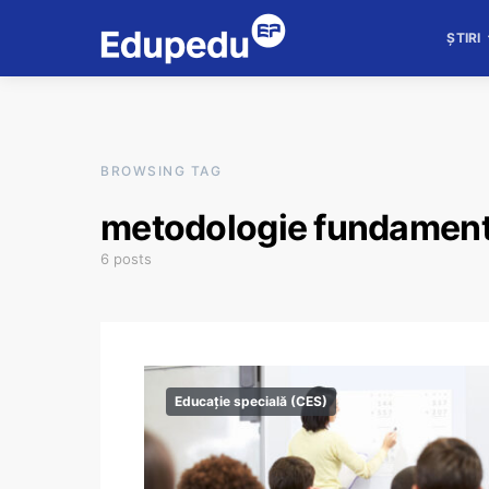
ȘTIRI
BROWSING TAG
metodologie fundamenta
6 posts
Educație specială (CES)