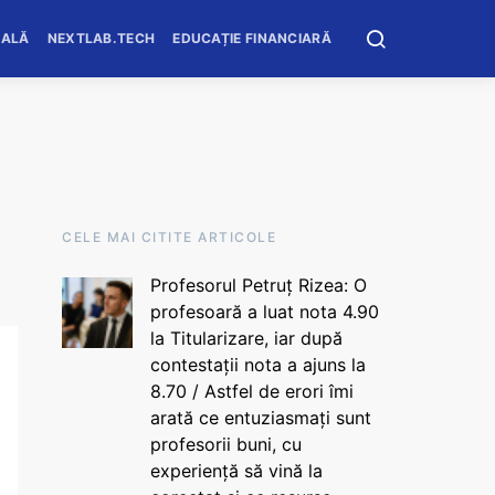
OALĂ
NEXTLAB.TECH
EDUCAȚIE FINANCIARĂ
CELE MAI CITITE ARTICOLE
Profesorul Petruț Rizea: O
profesoară a luat nota 4.90
la Titularizare, iar după
contestații nota a ajuns la
8.70 / Astfel de erori îmi
arată ce entuziasmați sunt
profesorii buni, cu
experiență să vină la