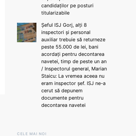
candidaților pe posturi
titularizabile
Șeful ISJ Gorj, alți 8
inspectori și personal
auxiliar trebuie să returneze
peste 55.000 de lei, bani
acordați pentru decontarea
navetei, timp de peste un an
/ Inspectorul general, Marian
Staicu: La vremea aceea nu
eram inspector șef. ISJ ne-a
cerut să depunem
documente pentru
decontarea navetei
CELE MAI NOI