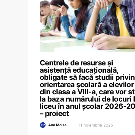
Centrele de resurse și
asistență educațională,
obligate să facă studii privi
orientarea școlară a elevilor
din clasa a VIII-a, care vor s
la baza numărului de locuri 
liceu în anul școlar 2026-2
– proiect
11 noiembrie 2025
Ana Moise