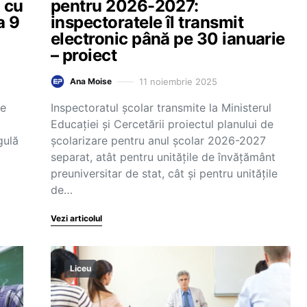
i cu
pentru 2026-2027:
a 9
inspectoratele îl transmit
electronic până pe 30 ianuarie
– proiect
11 noiembrie 2025
Ana Moise
țe
Inspectoratul școlar transmite la Ministerul
Educației și Cercetării proiectul planului de
gulă
școlarizare pentru anul școlar 2026-2027
separat, atât pentru unitățile de învățământ
preuniversitar de stat, cât și pentru unitățile
de…
Vezi articolul
Liceu