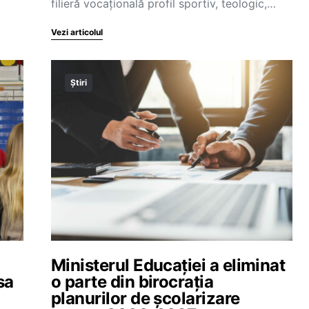
filieră vocațională profil sportiv, teologic,…
Vezi articolul
Știri
Ministerul Educației a eliminat
sa
o parte din birocrația
planurilor de școlarizare