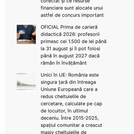
corectat și ce resurse
financiare sunt alocate unui
astfel de concurs important
OFICIAL Prima de carieră
didactică 2026: profesorii
primesc cei 1.500 de lei până
la 31 august și îi pot folosi
până în august 2027 dacă
rămân în învățământ
Unici în UE: România este
singura țară din întreaga
Uniune Europeană care a
redus cheltuielile de
cercetare, calculate pe cap
de locuitor, în ultimul
deceniu. Între 2015-2025,
spațiul comunitar a crescut
masiv cheltuielile de