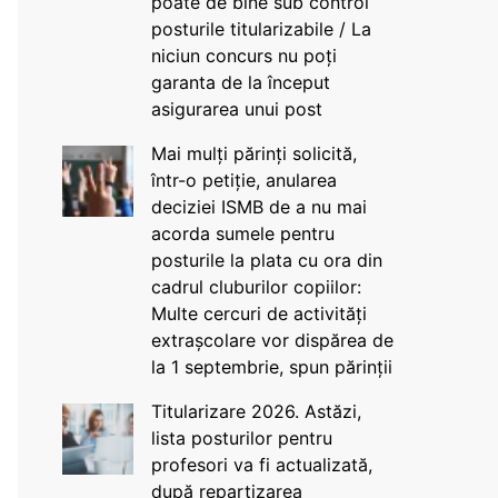
poate de bine sub control
posturile titularizabile / La
niciun concurs nu poți
garanta de la început
asigurarea unui post
Mai mulți părinți solicită,
într-o petiție, anularea
deciziei ISMB de a nu mai
acorda sumele pentru
posturile la plata cu ora din
cadrul cluburilor copiilor:
Multe cercuri de activități
extrașcolare vor dispărea de
la 1 septembrie, spun părinții
Titularizare 2026. Astăzi,
lista posturilor pentru
profesori va fi actualizată,
după repartizarea