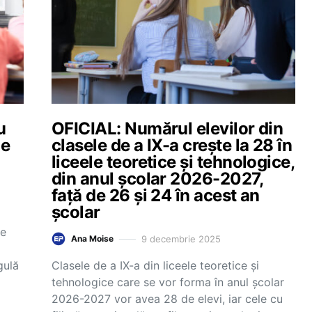
u
OFICIAL: Numărul elevilor din
le
clasele de a IX-a crește la 28 în
liceele teoretice și tehnologice,
din anul școlar 2026-2027,
față de 26 și 24 în acest an
școlar
țe
9 decembrie 2025
Ana Moise
gulă
Clasele de a IX-a din liceele teoretice și
tehnologice care se vor forma în anul școlar
2026-2027 vor avea 28 de elevi, iar cele cu