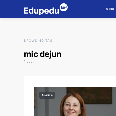
ȘTIRI
BROWSING TAG
mic dejun
1 post
Analize