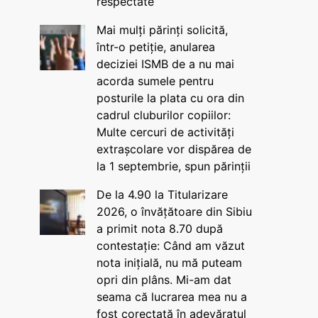
respectate
Mai mulți părinți solicită,
într-o petiție, anularea
deciziei ISMB de a nu mai
acorda sumele pentru
posturile la plata cu ora din
cadrul cluburilor copiilor:
Multe cercuri de activități
extrașcolare vor dispărea de
la 1 septembrie, spun părinții
De la 4.90 la Titularizare
2026, o învățătoare din Sibiu
a primit nota 8.70 după
contestație: Când am văzut
nota inițială, nu mă puteam
opri din plâns. Mi-am dat
seama că lucrarea mea nu a
fost corectată în adevăratul