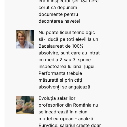
eram inspector șef. ISJ ne-a
cerut să depunem
documente pentru
decontarea navetei
Nu poate liceul tehnologic
să-i ducă pe toți elevii la un
Bacalaureat de 100%
absolvire, sunt care au intrat
cu media 2 sau 3, spune
inspectoarea Iuliana Țugui:
Performanța trebuie
măsurată și prin câți
absolvenți se angajează
Evoluția salariilor
profesorilor din România nu
se încadrează în niciun
model european - analiză
Eurydice: salariul crește doar