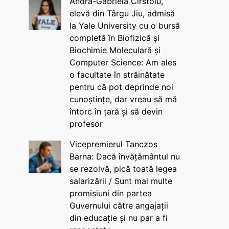
Andra-Gabriela Cîrstoiu,
elevă din Târgu Jiu, admisă
la Yale University cu o bursă
completă în Biofizică și
Biochimie Moleculară și
Computer Science: Am ales
o facultate în străinătate
pentru că pot deprinde noi
cunoștințe, dar vreau să mă
întorc în țară și să devin
profesor
Vicepremierul Tanczos
Barna: Dacă învățământul nu
se rezolvă, pică toată legea
salarizării / Sunt mai multe
promisiuni din partea
Guvernului către angajații
din educație și nu par a fi