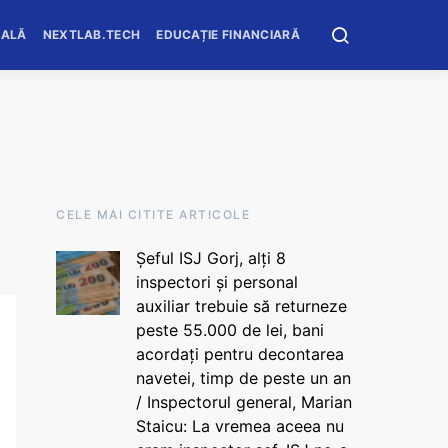
OALĂ
NEXTLAB.TECH
EDUCAȚIE FINANCIARĂ
CELE MAI CITITE ARTICOLE
Șeful ISJ Gorj, alți 8
inspectori și personal
auxiliar trebuie să returneze
peste 55.000 de lei, bani
acordați pentru decontarea
navetei, timp de peste un an
/ Inspectorul general, Marian
Staicu: La vremea aceea nu