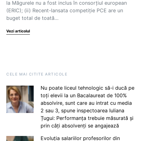
la Măgurele nu a fost inclus în consorțiul european
(ERIC); (ii) Recent-lansata competiție PCE are un
buget total de toată…
Vezi articolul
CELE MAI CITITE ARTICOLE
Nu poate liceul tehnologic să-i ducă pe
toți elevii la un Bacalaureat de 100%
absolvire, sunt care au intrat cu media
2 sau 3, spune inspectoarea Iuliana
Țugui: Performanța trebuie măsurată și
prin câți absolvenți se angajează
Evoluția salariilor profesorilor din