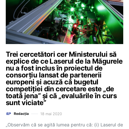
Trei cercetători cer Ministerului să
explice de ce Laserul de la Măgurele
nu a fost inclus în proiectul de
consorțiu lansat de partenerii
europeni și acuză că bugetul
competiției din cercetare este „de
toată jena” și că „evaluările în curs
sunt viciate”
18 mai 2020
Redacția
„Observăm că se agită lumea pentru că: (i) Laserul de