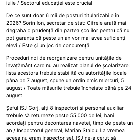
iulie / Sectorul educației este crucial
De ce sunt doar 6 mii de posturi titularizabile în
2026? Sorin Ion, secretar de stat: Cifrele arată mai
degrabă o prudență din partea școlilor pentru că nu
pot garanta că peste un an vor mai avea suficienți
elevi / Este și un joc de concurență
Proceduri noi de reorganizare pentru unitățile de
învățământ care nu au realizat planul de școlarizare:
lista acestora trebuie stabilită cu autoritățile locale
până pe 7 august, spune un ordin emis miercuri, 5
august / Toate măsurile trebuie încheiate până pe 24
august
Șeful ISJ Gorj, alți 8 inspectori și personal auxiliar
trebuie să returneze peste 55.000 de lei, bani
acordați pentru decontarea navetei, timp de peste un
an / Inspectorul general, Marian Staicu: La vremea
aceea nu eram inspector șef. ISJ ne-a cerut să