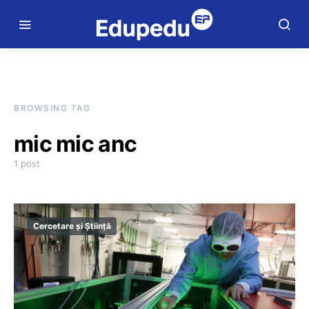
BROWSING TAG
mic mic anc
1 post
Cercetare și Știință