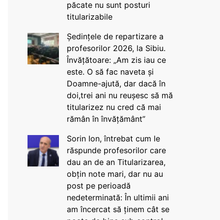
păcate nu sunt posturi
titularizabile
Ședințele de repartizare a
profesorilor 2026, la Sibiu.
Învățătoare: „Am zis iau ce
este. O să fac naveta și
Doamne-ajută, dar dacă în
doi,trei ani nu reușesc să mă
titularizez nu cred că mai
rămân în învățământ”
Sorin Ion, întrebat cum le
răspunde profesorilor care
dau an de an Titularizarea,
obțin note mari, dar nu au
post pe perioadă
nedeterminată: În ultimii ani
am încercat să ținem cât se