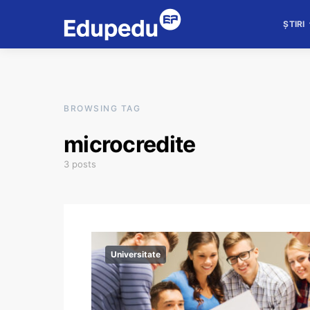
ȘTIRI
BROWSING TAG
microcredite
3 posts
Universitate