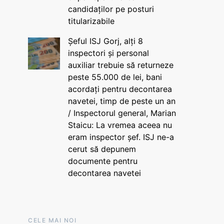
candidaților pe posturi
titularizabile
Șeful ISJ Gorj, alți 8
inspectori și personal
auxiliar trebuie să returneze
peste 55.000 de lei, bani
acordați pentru decontarea
navetei, timp de peste un an
/ Inspectorul general, Marian
Staicu: La vremea aceea nu
eram inspector șef. ISJ ne-a
cerut să depunem
documente pentru
decontarea navetei
CELE MAI NOI