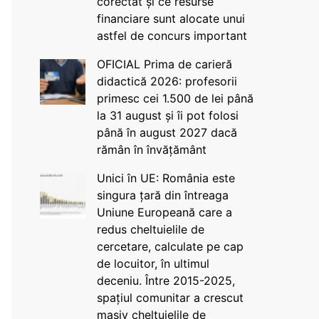
corectat și ce resurse
financiare sunt alocate unui
astfel de concurs important
OFICIAL Prima de carieră
didactică 2026: profesorii
primesc cei 1.500 de lei până
la 31 august și îi pot folosi
până în august 2027 dacă
rămân în învățământ
Unici în UE: România este
singura țară din întreaga
Uniune Europeană care a
redus cheltuielile de
cercetare, calculate pe cap
de locuitor, în ultimul
deceniu. Între 2015-2025,
spațiul comunitar a crescut
masiv cheltuielile de