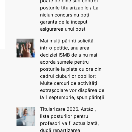
poate de bine sub control
posturile titularizabile / La
niciun concurs nu poți
garanta de la început
asigurarea unui post
Mai mulți părinți solicită,
într-o petiție, anularea
deciziei ISMB de a nu mai
acorda sumele pentru
posturile la plata cu ora din
cadrul cluburilor copiilor:
Multe cercuri de activități
extrașcolare vor dispărea de
la 1 septembrie, spun părinții
Titularizare 2026. Astăzi,
lista posturilor pentru
profesori va fi actualizată,
după repartizarea