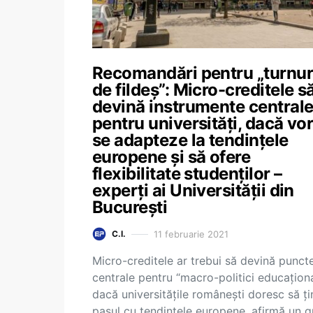
Recomandări pentru „turnur
de fildeș”: Micro-creditele s
devină instrumente central
pentru universități, dacă vor
se adapteze la tendințele
europene și să ofere
flexibilitate studenților –
experți ai Universității din
București
11 februarie 2021
C.I.
Micro-creditele ar trebui să devină punct
centrale pentru “macro-politici educaționa
dacă universitățile românești doresc să ți
pasul cu tendințele europene, afirmă un g