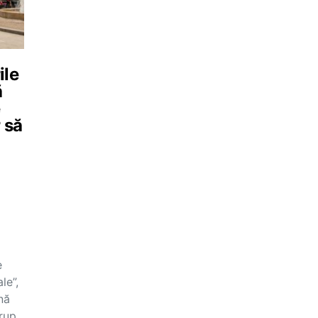
ile
ă
e
 să
e
le”,
nă
rup