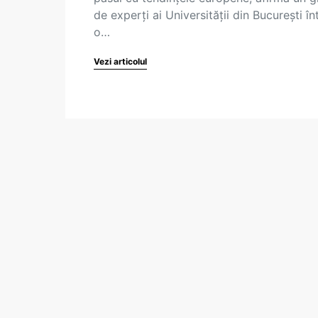
de experți ai Universității din București înt
o…
Vezi articolul