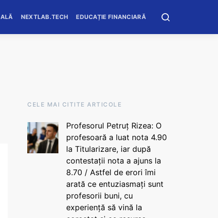
OALĂ
NEXTLAB.TECH
EDUCAȚIE FINANCIARĂ
CELE MAI CITITE ARTICOLE
Profesorul Petruț Rizea: O
profesoară a luat nota 4.90
la Titularizare, iar după
contestații nota a ajuns la
8.70 / Astfel de erori îmi
arată ce entuziasmați sunt
profesorii buni, cu
experiență să vină la