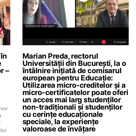
 în
Marian Preda, rectorul
e
Universității din București, la o
r –
întâlnire inițiată de comisarul
european pentru Educație:
Utilizarea micro-creditelor și a
micro-certificatelor poate oferi
un acces mai larg studenților
non-tradiționali și studenților
 vor
cu cerințe educaționale
a
speciale, la experiențe
r
valoroase de învățare
ilor