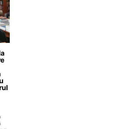
la
re
n
a
au
rul
a
ă