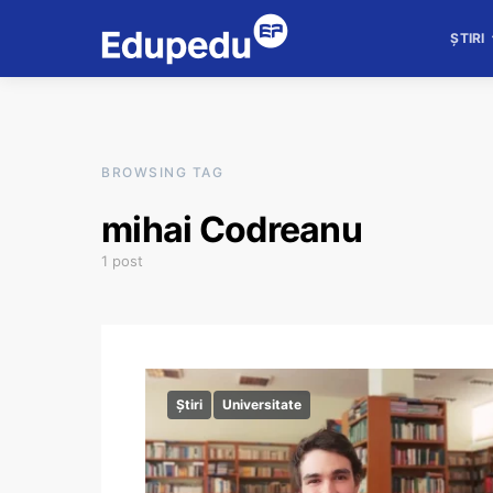
ȘTIRI
BROWSING TAG
mihai Codreanu
1 post
Știri
Universitate