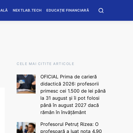
OALĂ
NEXTLAB.TECH
EDUCAȚIE FINANCIARĂ
CELE MAI CITITE ARTICOLE
OFICIAL Prima de carieră
didactică 2026: profesorii
primesc cei 1.500 de lei până
la 31 august și îi pot folosi
până în august 2027 dacă
rămân în învățământ
Profesorul Petruț Rizea: O
profesoară a luat nota 4.90