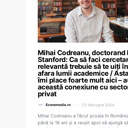
Mihai Codreanu, doctorand 
Stanford: Ca să faci cerceta
relevantă trebuie să te uiți î
afara lumii academice / Ast
îmi place foarte mult aici – 
această conexiune cu secto
privat
23 februarie 2024
Economedia.ro
Mihai Codreanu a făcut școala în Români
până la 18 ani și a reușit apoi să ajungă s