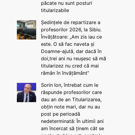
păcate nu sunt posturi
titularizabile
Ședințele de repartizare a
profesorilor 2026, la Sibiu.
Învățătoare: „Am zis iau ce
este. O să fac naveta și
Doamne-ajută, dar dacă în
doi,trei ani nu reușesc să mă
titularizez nu cred că mai
rămân în învățământ”
Sorin Ion, întrebat cum le
răspunde profesorilor care
dau an de an Titularizarea,
obțin note mari, dar nu au
post pe perioadă
nedeterminată: În ultimii ani
am încercat să ținem cât se