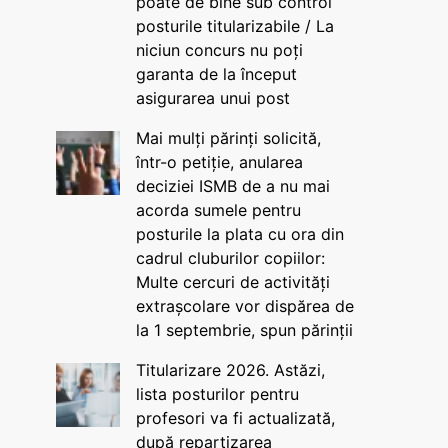
poate de bine sub control
posturile titularizabile / La
niciun concurs nu poți
garanta de la început
asigurarea unui post
Mai mulți părinți solicită,
într-o petiție, anularea
deciziei ISMB de a nu mai
acorda sumele pentru
posturile la plata cu ora din
cadrul cluburilor copiilor:
Multe cercuri de activități
extrașcolare vor dispărea de
la 1 septembrie, spun părinții
Titularizare 2026. Astăzi,
lista posturilor pentru
profesori va fi actualizată,
după repartizarea