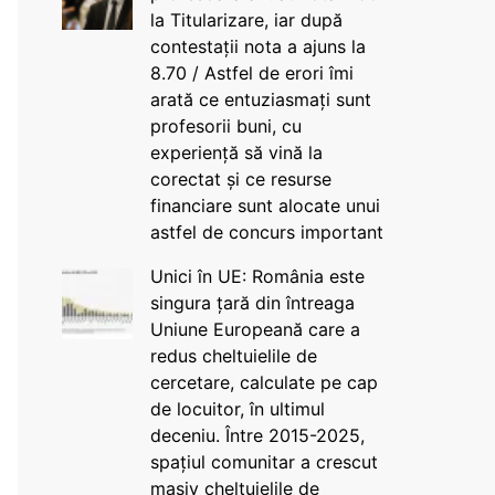
la Titularizare, iar după
contestații nota a ajuns la
8.70 / Astfel de erori îmi
arată ce entuziasmați sunt
profesorii buni, cu
experiență să vină la
corectat și ce resurse
financiare sunt alocate unui
astfel de concurs important
Unici în UE: România este
singura țară din întreaga
Uniune Europeană care a
redus cheltuielile de
cercetare, calculate pe cap
de locuitor, în ultimul
deceniu. Între 2015-2025,
spațiul comunitar a crescut
masiv cheltuielile de