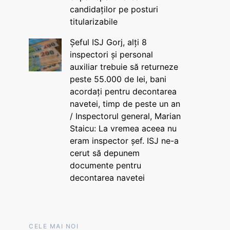
candidaților pe posturi
titularizabile
Șeful ISJ Gorj, alți 8
inspectori și personal
auxiliar trebuie să returneze
peste 55.000 de lei, bani
acordați pentru decontarea
navetei, timp de peste un an
/ Inspectorul general, Marian
Staicu: La vremea aceea nu
eram inspector șef. ISJ ne-a
cerut să depunem
documente pentru
decontarea navetei
CELE MAI NOI