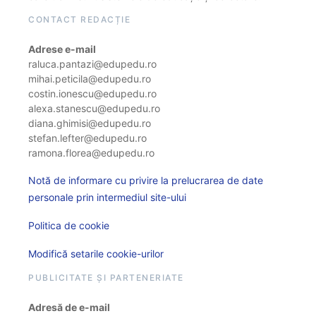
CONTACT REDACȚIE
Adrese e-mail
raluca.pantazi@edupedu.ro
mihai.peticila@edupedu.ro
costin.ionescu@edupedu.ro
alexa.stanescu@edupedu.ro
diana.ghimisi@edupedu.ro
stefan.lefter@edupedu.ro
ramona.florea@edupedu.ro
Notă de informare cu privire la prelucrarea de date
personale prin intermediul site-ului
Politica de cookie
Modifică setarile cookie-urilor
PUBLICITATE ȘI PARTENERIATE
Adresă de e-mail