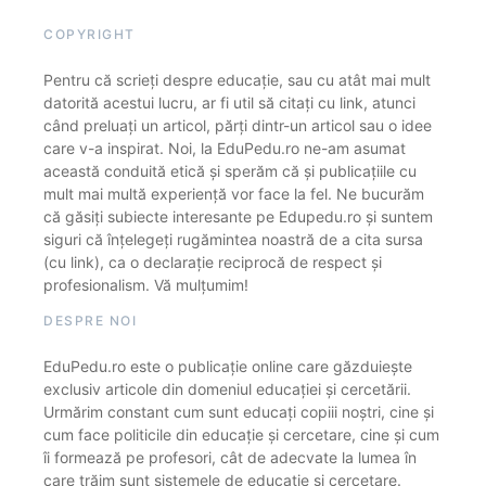
COPYRIGHT
Pentru că scrieți despre educație, sau cu atât mai mult
datorită acestui lucru, ar fi util să citați cu link, atunci
când preluați un articol, părți dintr-un articol sau o idee
care v-a inspirat. Noi, la EduPedu.ro ne-am asumat
această conduită etică și sperăm că și publicațiile cu
mult mai multă experiență vor face la fel. Ne bucurăm
că găsiți subiecte interesante pe Edupedu.ro și suntem
siguri că înțelegeți rugămintea noastră de a cita sursa
(cu link), ca o declarație reciprocă de respect și
profesionalism. Vă mulțumim!
DESPRE NOI
EduPedu.ro este o publicație online care găzduiește
exclusiv articole din domeniul educației și cercetării.
Urmărim constant cum sunt educați copiii noștri, cine și
cum face politicile din educație și cercetare, cine și cum
îi formează pe profesori, cât de adecvate la lumea în
care trăim sunt sistemele de educație și cercetare.