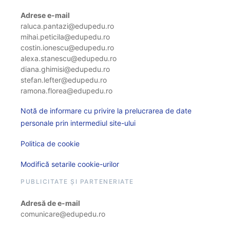
Adrese e-mail
raluca.pantazi@edupedu.ro
mihai.peticila@edupedu.ro
costin.ionescu@edupedu.ro
alexa.stanescu@edupedu.ro
diana.ghimisi@edupedu.ro
stefan.lefter@edupedu.ro
ramona.florea@edupedu.ro
Notă de informare cu privire la prelucrarea de date
personale prin intermediul site-ului
Politica de cookie
Modifică setarile cookie-urilor
PUBLICITATE ȘI PARTENERIATE
Adresă de e-mail
comunicare@edupedu.ro