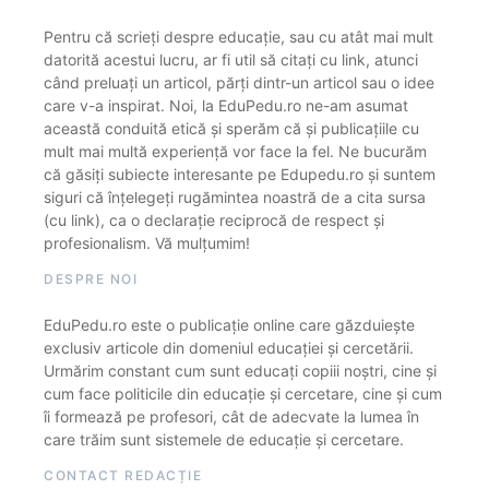
Pentru că scrieți despre educație, sau cu atât mai mult
datorită acestui lucru, ar fi util să citați cu link, atunci
când preluați un articol, părți dintr-un articol sau o idee
care v-a inspirat. Noi, la EduPedu.ro ne-am asumat
această conduită etică și sperăm că și publicațiile cu
mult mai multă experiență vor face la fel. Ne bucurăm
că găsiți subiecte interesante pe Edupedu.ro și suntem
siguri că înțelegeți rugămintea noastră de a cita sursa
(cu link), ca o declarație reciprocă de respect și
profesionalism. Vă mulțumim!
DESPRE NOI
EduPedu.ro este o publicație online care găzduiește
exclusiv articole din domeniul educației și cercetării.
Urmărim constant cum sunt educați copiii noștri, cine și
cum face politicile din educație și cercetare, cine și cum
îi formează pe profesori, cât de adecvate la lumea în
care trăim sunt sistemele de educație și cercetare.
CONTACT REDACȚIE