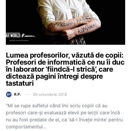
Lumea profesorilor, văzută de copii:
Profesori de informatică ce nu îi duc
în laborator ‘fiindcă-l strică’, care
dictează pagini întregi despre
tastaturi
29 octombrie 2018
R.P.
“Mi se rupe sufletul când îmi scriu copiii că au
profesori care-și evaluează elevii pe lecții care încă
nu au fost predate de ei, ca ‘să-i învețe minte’ pentru
comportamentul…