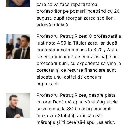
care se va face repartizarea
profesorilor pe posturi începând cu 20
august, după reorganizarea școlilor -
adresă oficială
Profesorul Petruț Rizea: O profesoară a
luat nota 4.90 la Titularizare, iar după
contestații nota a ajuns la 8.70 / Astfel
de erori îmi arată ce entuziasmați sunt
profesorii buni, cu experiență să vină la
corectat și ce resurse financiare sunt
alocate unui astfel de concurs
important
Profesorul Petruț Rizea, despre plata
cu ora: Dacă mă apuc să strâng sticle
și să le duc la SGR, câștig mai mult
într-o zi / Statul îți aruncă niște
mărunțiș și îți cere să-i spui „salariu”.