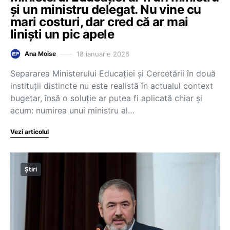
și un ministru delegat. Nu vine cu
mari costuri, dar cred că ar mai
liniști un pic apele
18 ianuarie 2026
Ana Moise
Separarea Ministerului Educației și Cercetării în două
instituții distincte nu este realistă în actualul context
bugetar, însă o soluție ar putea fi aplicată chiar și
acum: numirea unui ministru al…
Vezi articolul
Știri