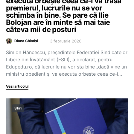
executa orbește ceea ce-i va trasa
premierul, lucrurile nu se vor
schimba în bine. Se pare că Ilie
Bolojan are în minte să mai taie
câteva mii de posturi
3 februarie 2026
Diana Ghimiși
Simion Hăncescu, președintele Federației Sindicatelor
Libere din Învățământ (FSLI), a declarat, pentru
Edupedu.ro, că lucrurile nu vor sta bine „dacă vine un
ministru obedient și va executa orbește ceea ce-i…
Vezi articolul
Știri