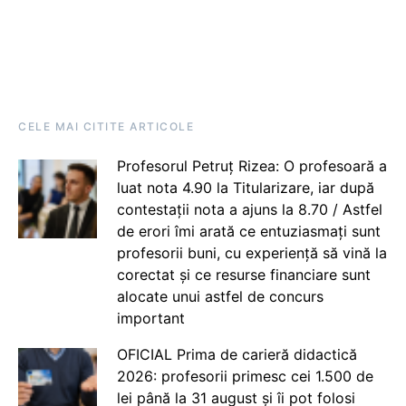
CELE MAI CITITE ARTICOLE
Profesorul Petruț Rizea: O profesoară a
luat nota 4.90 la Titularizare, iar după
contestații nota a ajuns la 8.70 / Astfel
de erori îmi arată ce entuziasmați sunt
profesorii buni, cu experiență să vină la
corectat și ce resurse financiare sunt
alocate unui astfel de concurs
important
OFICIAL Prima de carieră didactică
2026: profesorii primesc cei 1.500 de
lei până la 31 august și îi pot folosi