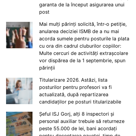
garanta de la început asigurarea unui
post
Mai mulți părinți solicită, într-o petiție,
anularea deciziei ISMB de a nu mai
acorda sumele pentru posturile la plata
cu ora din cadrul cluburilor copiilor:
Multe cercuri de activități extrașcolare
vor dispărea de la 1 septembrie, spun
părinții
Titularizare 2026. Astăzi, lista
posturilor pentru profesori va fi
actualizată, după repartizarea
candidaților pe posturi titularizabile
Șeful ISJ Gorj, alți 8 inspectori și
personal auxiliar trebuie să returneze
peste 55.000 de lei, bani acordați
pentru decontarea navetei, timp de