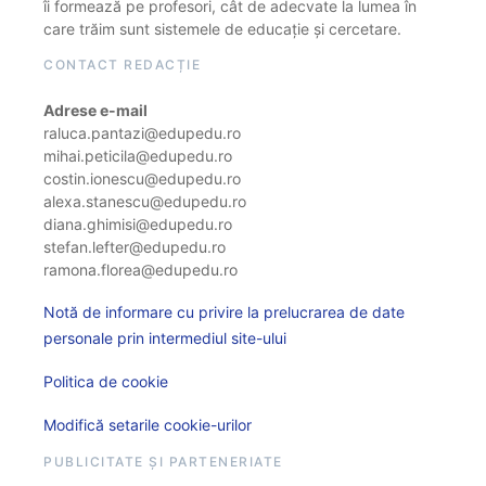
îi formează pe profesori, cât de adecvate la lumea în
care trăim sunt sistemele de educație și cercetare.
CONTACT REDACȚIE
Adrese e-mail
raluca.pantazi@edupedu.ro
mihai.peticila@edupedu.ro
costin.ionescu@edupedu.ro
alexa.stanescu@edupedu.ro
diana.ghimisi@edupedu.ro
stefan.lefter@edupedu.ro
ramona.florea@edupedu.ro
Notă de informare cu privire la prelucrarea de date
personale prin intermediul site-ului
Politica de cookie
Modifică setarile cookie-urilor
PUBLICITATE ȘI PARTENERIATE