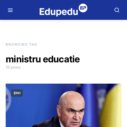
BROWSING TAG
ministru educatie
10 posts
Știri