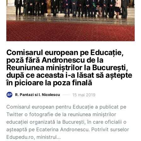
Comisarul european pe Educație,
poză fără Andronescu de la
Reuniunea miniștrilor la București,
după ce aceasta i-a lăsat să aștepte
în picioare la poza finală
15 mai 2019
R. Pantazi si I. Nicolescu
Comisarul european pentru Educație a publicat pe
Twitter o fotografie de la reuniunea miniștrilor
educației organizată la București, în care oficialii o
așteaptă pe Ecaterina Andronescu. Potrivit surselor
Edupedu.ro, ministrul…