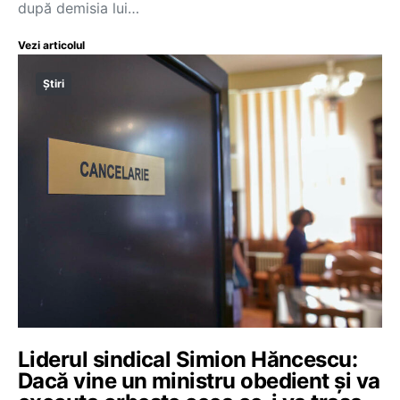
după demisia lui…
Vezi articolul
Știri
Liderul sindical Simion Hăncescu:
Dacă vine un ministru obedient și va