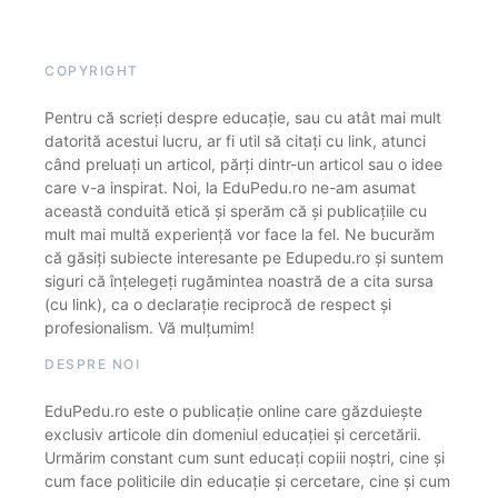
COPYRIGHT
Pentru că scrieți despre educație, sau cu atât mai mult
datorită acestui lucru, ar fi util să citați cu link, atunci
când preluați un articol, părți dintr-un articol sau o idee
care v-a inspirat. Noi, la EduPedu.ro ne-am asumat
această conduită etică și sperăm că și publicațiile cu
mult mai multă experiență vor face la fel. Ne bucurăm
că găsiți subiecte interesante pe Edupedu.ro și suntem
siguri că înțelegeți rugămintea noastră de a cita sursa
(cu link), ca o declarație reciprocă de respect și
profesionalism. Vă mulțumim!
DESPRE NOI
EduPedu.ro este o publicație online care găzduiește
exclusiv articole din domeniul educației și cercetării.
Urmărim constant cum sunt educați copiii noștri, cine și
cum face politicile din educație și cercetare, cine și cum