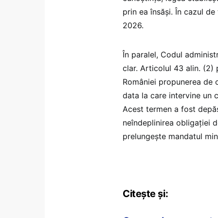
prin ea însăși. În cazul de
2026.
În paralel, Codul administ
clar. Articolul 43 alin. (2
României propunerea de co
data la care intervine un 
Acest termen a fost depăș
neîndeplinirea obligației 
prelungește mandatul mini
Citește și: