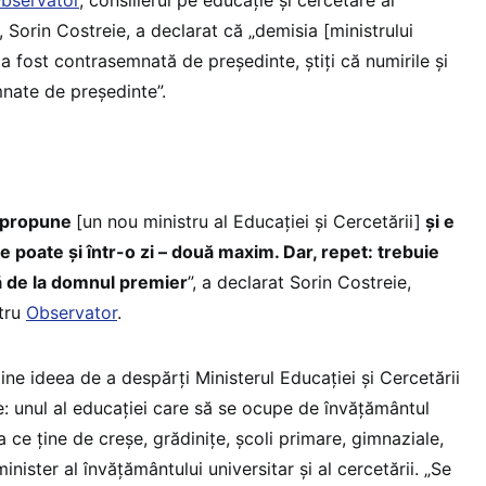
Observator
, consilierul pe educație și cercetare al
 Sorin Costreie, a declarat că „demisia [ministrului
a fost contrasemnată de președinte, știți că numirile și
nate de președinte”.
l propune
[un nou ministru al Educației și Cercetării]
și e
e poate și într-o zi – două maxim. Dar, repet: trebuie
ă de la domnul premier
”, a declarat Sorin Costreie,
ntru
Observator
.
ține ideea de a despărți Ministerul Educației și Cercetării
e: unul al educației care să se ocupe de învățământul
a ce ține de creșe, grădinițe, școli primare, gimnaziale,
minister al învățământului universitar și al cercetării. „Se