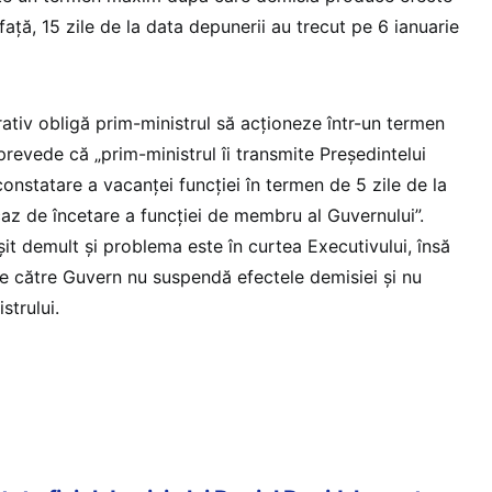
 față, 15 zile de la data depunerii au trecut pe 6 ianuarie
rativ obligă prim-ministrul să acționeze într-un termen
) prevede că „prim-ministrul îi transmite Președintelui
nstatare a vacanței funcției în termen de 5 zile de la
caz de încetare a funcției de membru al Guvernului”.
it demult și problema este în curtea Executivului, însă
de către Guvern nu suspendă efectele demisiei și nu
strului.