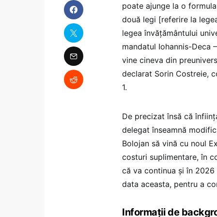
poate ajunge la o formula
două legi [referire la leg
legea învățământului unive
mandatul Iohannis-Deca – N.
vine cineva din preuniversi
declarat Sorin Costreie, c
1.
De precizat însă că înfiin
delegat înseamnă modificar
Bolojan să vină cu noul E
costuri suplimentare, în 
că va continua și în 2026 t
data aceasta, pentru a co
Informații de backg