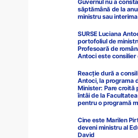
Guvernul nu a constat
săptămână de la anunț
ministru sau interima
SURSE Luciana Antoci
portofoliul de ministr
Profesoară de română 
Antoci este consilier
Reacție dură a consil
Antoci, la programa 
Minister: Pare croită 
întâi de la Facultatea
pentru o programă mod
Cine este Marilen Pir
deveni ministru al Edu
David