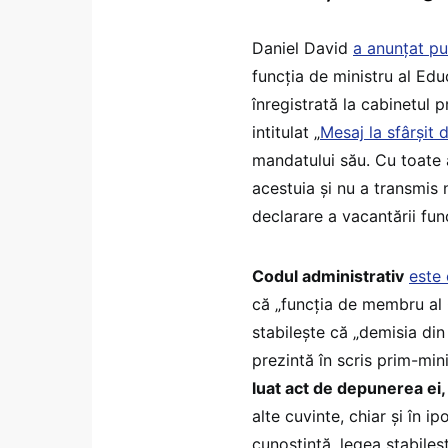
Daniel David
a anunțat p
funcția de ministru al Educ
înregistrată la cabinetul p
intitulat „
Mesaj la sfârșit
mandatului său. Cu toate 
acestuia și nu a transmis 
declarare a vacantării func
Codul administrativ
este 
că „funcția de membru al 
stabilește că „demisia di
prezintă în scris prim-mini
luat act de depunerea ei, 
alte cuvinte, chiar și în i
cunoștință, legea stabil