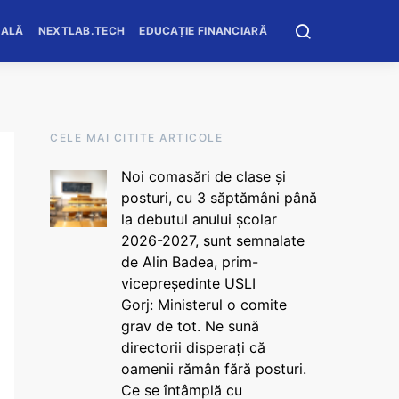
OALĂ
NEXTLAB.TECH
EDUCAȚIE FINANCIARĂ
CELE MAI CITITE ARTICOLE
Noi comasări de clase și
posturi, cu 3 săptămâni până
la debutul anului școlar
2026-2027, sunt semnalate
de Alin Badea, prim-
vicepreședinte USLI
Gorj: Ministerul o comite
grav de tot. Ne sună
directorii disperați că
oamenii rămân fără posturi.
Ce se întâmplă cu