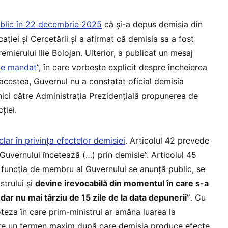
ublic în 22 decembrie 2025
că și-a depus demisia din
ației și Cercetării și a afirmat că demisia sa a fost
remierului Ilie Bolojan. Ulterior, a publicat un mesaj
 de mandat
”, în care vorbește explicit despre încheierea
acestea, Guvernul nu a constatat oficial demisia
nici către Administrația Prezidențială propunerea de
ției.
clar în privința efectelor demisiei
. Articolul 42 prevede
Guvernului încetează (…) prin demisie”. Articolul 45
n funcția de membru al Guvernului se anunță public, se
strului și
devine irevocabilă din momentul în care s-a
dar nu mai târziu de 15 zile de la data depunerii”
. Cu
poteza în care prim-ministrul ar amâna luarea la
ește un termen maxim după care demisia produce efecte