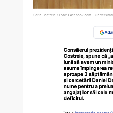
Sorin Costreie / Foto: Facebook.com – Universitat
Adau
Consilierul prezidenț
Costreie, spune că „ar
lunii să avem un mini
asume împingerea refo
aproape 3 săptămâni 
și cercetării Daniel D
nume pentru a prelua
angajaților săi cele
deficitul.