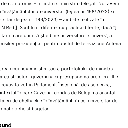
 de compromis – ministru și ministru delegat. Noi avem
ea învățământului preuniverstar (legea nr. 198/2023) și
rsitar (legea nr. 199/2023) – ambele realizate în
Red.]. Sunt lumi diferite, cu practici diferite, dacă îți
tar nu are cum să știe bine universitarul și invers”, a
onsilier prezidențial, pentru postul de televiziune Antena
țarea unui nou minister sau a portofoliului de ministru
ea structurii guvernului și presupune ca premierul Ilie
xecutiv la vot în Parlament. Înseamnă, de asemenea,
contextul în care Guvernul condus de Bolojan a anunțat
ăieri de cheltuielile în învățământ, în cel universitar de
mbate deficiul bugetar.
round