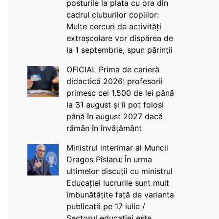
posturile la plata cu ora din
cadrul cluburilor copiilor:
Multe cercuri de activități
extrașcolare vor dispărea de
la 1 septembrie, spun părinții
OFICIAL Prima de carieră
didactică 2026: profesorii
primesc cei 1.500 de lei până
la 31 august și îi pot folosi
până în august 2027 dacă
rămân în învățământ
Ministrul interimar al Muncii
Dragos Pîslaru: În urma
ultimelor discuții cu ministrul
Educației lucrurile sunt mult
îmbunătățite față de varianta
publicată pe 17 iulie /
Sectorul educației este