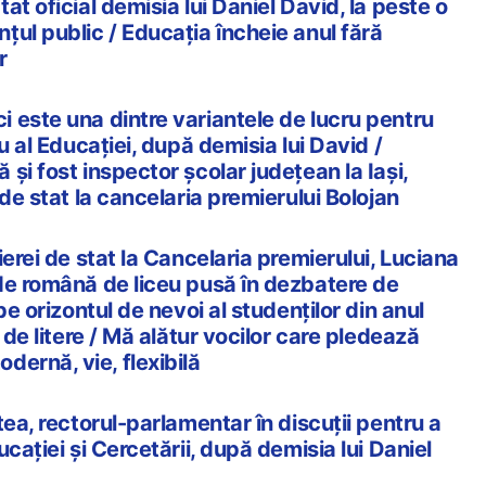
at oficial demisia lui Daniel David, la peste o
ul public / Educația încheie anul fără
r
 este una dintre variantele de lucru pentru
u al Educației, după demisia lui David /
și fost inspector școlar județean la Iași,
 de stat la cancelaria premierului Bolojan
ierei de stat la Cancelaria premierului, Luciana
de română de liceu pusă în dezbatere de
pe orizontul de nevoi al studenților din anul
 de litere / Mă alătur vocilor care pledează
ernă, vie, flexibilă
tea, rectorul-parlamentar în discuții pentru a
cației și Cercetării, după demisia lui Daniel