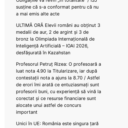
Obligațiile vă revin „în totalitate” / ISJ
susține că s-a conformat pentru că nu
a mai emis alte acte
ULTIMĂ ORĂ Elevii români au obținut 3
medalii de aur, 2 de argint și 3 de
bronz la Olimpiada Internațională de
Inteligență Artificială – IOAI 2026,
desfășurată în Kazahstan
Profesorul Petruț Rizea: O profesoară a
luat nota 4.90 la Titularizare, iar după
contestații nota a ajuns la 8.70 / Astfel
de erori îmi arată ce entuziasmați sunt
profesorii buni, cu experiență să vină la
corectat și ce resurse financiare sunt
alocate unui astfel de concurs
important
Unici în UE: România este singura țară