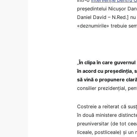
Într-o
intervenție pentru 
președintelui Nicușor Dan,
Daniel David – N.Red.] nu 
«deznumirile» trebuie sem
„
În clipa în care guvernu
în acord cu președinția, s
să vină o propunere clar
consilier prezidenţial, pe
Costreie a reiterat că sus
în două ministere distinct
preuniversitar (de tot cee
liceale, postliceale) și un 