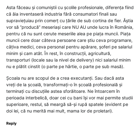
Asta făceau și comuniștii cu școlile profesionale, diferența fiind
că ăia inventaseră industria fără consumatori finali sau
supraviețuiau prin comerț cu țările de sub cortina de fier. Ăștia
vor să ”producă” meseriași care NU AU unde lucra în România,
pentru că nu sunt cerute meseriile alea pe piața muncii. Piața
muncii cere doar câteva persoane care știu ceva programare,
câțiva medici, ceva personal pentru apărare, șoferi pe salariul
minim și cam atât. În rest, în construcții, agricultură,
transporturi (locale sau la nivel de delivery) nici salariul minim
nu e plătit cinstit (o parte pe hârtie, o parte pe sub masă).
Școala nu are scopul de a crea executanți. Sau dacă asta
vreți de la școală, transformați-o în școală profesională și
terminați cu discuțiile astea sforăitoare. Ne întoarcem în
perioada interbelică, doar cei cu bani își vor mai permite studii
superioare, restul, să meargă să-și rupă spatele (evident pe
doi lei, că nu merită mai mult, mama lor de proletari).
Reply