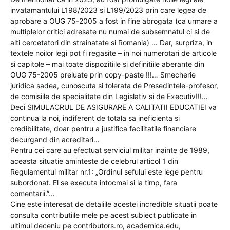
invatamantului L198/2023 si L199/2023 prin care legea de
aprobare a OUG 75-2005 a fost in fine abrogata (ca urmare a
multiplelor critici adresate nu numai de subsemnatul ci si de
alti cercetatori din strainatate si Romania) … Dar, surpriza, in
textele noilor legi pot fi regasite – in noi numerotari de articole
si capitole – mai toate dispozitiile si definitiile aberante din
OUG 75-2005 preluate prin copy-paste !!!… Smecherie
juridica sadea, cunoscuta si tolerata de Presedintele-profesor,
de comisiile de specialitate din Legislativ si de Executiv!!!…
Deci SIMULACRUL DE ASIGURARE A CALITATII EDUCATIEI va
continua la noi, indiferent de totala sa ineficienta si
credibilitate, doar pentru a justifica facilitatile financiare
decurgand din acreditari…
Pentru cei care au efectuat serviciul militar inainte de 1989,
aceasta situatie aminteste de celebrul articol 1 din
Regulamentul militar nr.1: „Ordinul sefului este lege pentru
subordonat. El se executa intocmai si la timp, fara
comentarii.”…
Cine este interesat de detaliile acestei incredible situatii poate
consulta contributiile mele pe acest subiect publicate in
ultimul deceniu pe contributors.ro, academica.edu,