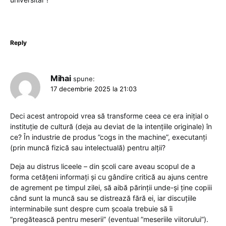
Reply
Mihai
spune:
17 decembrie 2025 la 21:03
Deci acest antropoid vrea să transforme ceea ce era inițial o
instituție de cultură (deja au deviat de la intențiile originale) în
ce? În industrie de produs ”cogs in the machine”, executanți
(prin muncă fizică sau intelectuală) pentru alții?
Deja au distrus liceele – din școli care aveau scopul de a
forma cetățeni informați și cu gândire critică au ajuns centre
de agrement pe timpul zilei, să aibă părinții unde-și ține copiii
când sunt la muncă sau se distrează fără ei, iar discuțiile
interminabile sunt despre cum școala trebuie să îi
”pregătească pentru meserii” (eventual ”meseriile viitorului”).