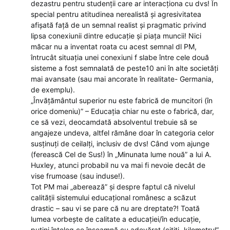
dezastru pentru studenții care ar interacționa cu dvs! În
special pentru atitudinea nerealistă și agresivitatea
afișată față de un semnal realist și pragmatic privind
lipsa conexiunii dintre educație și piața muncii! Nici
măcar nu a inventat roata cu acest semnal dl PM,
întrucât situația unei conexiuni f slabe între cele două
sisteme a fost semnalată de peste10 ani în alte societăți
mai avansate (sau mai ancorate în realitate- Germania,
de exemplu).
„Învățământul superior nu este fabrică de muncitori (în
orice domeniu)” – Educația chiar nu este o fabrică, dar,
ce să vezi, deocamdată absolventul trebuie să se
angajeze undeva, altfel rămâne doar în categoria celor
susținuți de ceilalți, inclusiv de dvs! Când vom ajunge
(ferească Cel de Sus!) în „Minunata lume nouă” a lui A.
Huxley, atunci probabil nu va mai fi nevoie decât de
vise frumoase (sau induse!).
Tot PM mai „aberează” și despre faptul că nivelul
calității sistemului educațional românesc a scăzut
drastic – sau vi se pare că nu are dreptate?! Toată
lumea vorbește de calitate a educației/în educație,
puțini înțeleg ce înseamnă cu adevărat (citiți „kilometrul”