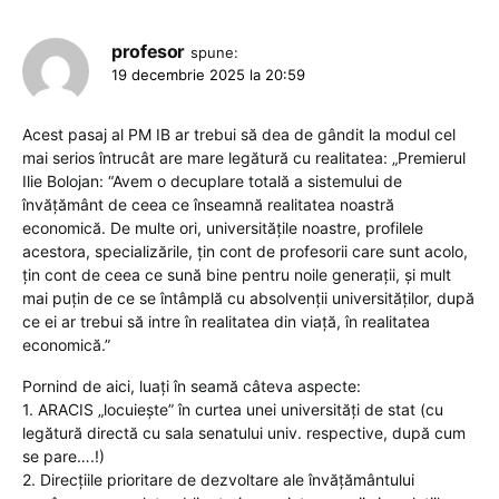
profesor
spune:
19 decembrie 2025 la 20:59
Acest pasaj al PM IB ar trebui să dea de gândit la modul cel
mai serios întrucât are mare legătură cu realitatea: „Premierul
Ilie Bolojan: “Avem o decuplare totală a sistemului de
învăţământ de ceea ce înseamnă realitatea noastră
economică. De multe ori, universităţile noastre, profilele
acestora, specializările, ţin cont de profesorii care sunt acolo,
ţin cont de ceea ce sună bine pentru noile generaţii, şi mult
mai puţin de ce se întâmplă cu absolvenţii universităţilor, după
ce ei ar trebui să intre în realitatea din viaţă, în realitatea
economică.”
Pornind de aici, luați în seamă câteva aspecte:
1. ARACIS „locuiește” în curtea unei universități de stat (cu
legătură directă cu sala senatului univ. respective, după cum
se pare….!)
2. Direcțiile prioritare de dezvoltare ale învățământului