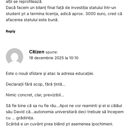
alții se reprofilează.
Dacă facem un bilanț final față de investiția statului într-un
student pt a termina licența, adică aprox. 3000 euro, cred că
afacerea statului este bună.
Reply
Citizen
spune:
18 decembrie 2025 la 10:10
Este o nouă sfidare și atac la adresa educației.
Declarații fără scop, fără țintă…
Nimic concret, clar, previzibil…
Să fie bine că sa nu fie rău…Apoi ne vor reaminti și el si călăul
său David că…autonomia universitară deci trebuie să începem
cu … grădinița.
Scârbă e un cuvânt prea blând pt asemenea ipochimeni.