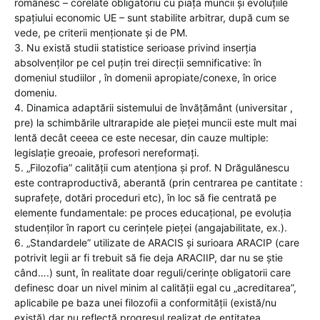
românesc – corelate obligatoriu cu piața muncii și evoluțiile
spațiului economic UE – sunt stabilite arbitrar, după cum se
vede, pe criterii menționate și de PM.
3. Nu există studii statistice serioase privind inserția
absolvenților pe cel puțin trei direcții semnificative: în
domeniul studiilor , în domenii apropiate/conexe, în orice
domeniu.
4. Dinamica adaptării sistemului de învățământ (universitar ,
pre) la schimbările ultrarapide ale pieței muncii este mult mai
lentă decât ceeea ce este necesar, din cauze multiple:
legislație greoaie, profesori nereformați.
5. „Filozofia” calității cum atenționa și prof. N Drăgulănescu
este contraproductivă, aberantă (prin centrarea pe cantitate :
suprafețe, dotări proceduri etc), în loc să fie centrată pe
elemente fundamentale: pe proces educațional, pe evoluția
studenților în raport cu cerințele pieței (angajabilitate, ex.).
6. „Standardele” utilizate de ARACIS și surioara ARACIP (care
potrivit legii ar fi trebuit să fie deja ARACIIP, dar nu se știe
când….) sunt, în realitate doar reguli/cerințe obligatorii care
definesc doar un nivel minim al calității egal cu „acreditarea”,
aplicabile pe baza unei filozofii a conformității (există/nu
există) dar nu reflectă progresul realizat de entitatea