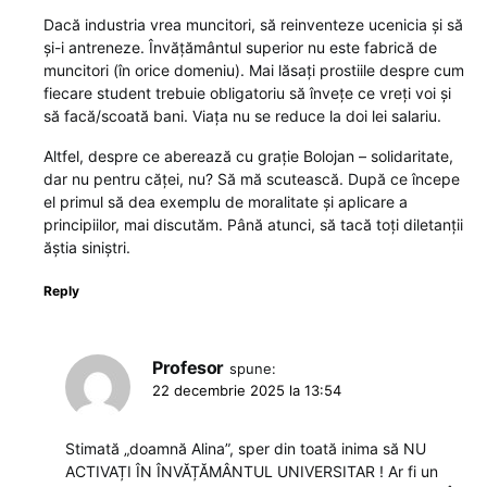
Dacă industria vrea muncitori, să reinventeze ucenicia și să
și-i antreneze. Învățământul superior nu este fabrică de
muncitori (în orice domeniu). Mai lăsați prostiile despre cum
fiecare student trebuie obligatoriu să învețe ce vreți voi și
să facă/scoată bani. Viața nu se reduce la doi lei salariu.
Altfel, despre ce aberează cu grație Bolojan – solidaritate,
dar nu pentru căței, nu? Să mă scutească. După ce începe
el primul să dea exemplu de moralitate și aplicare a
principiilor, mai discutăm. Până atunci, să tacă toți diletanții
ăștia siniștri.
Reply
Profesor
spune:
22 decembrie 2025 la 13:54
Stimată „doamnă Alina”, sper din toată inima să NU
ACTIVAȚI ÎN ÎNVĂȚĂMÂNTUL UNIVERSITAR ! Ar fi un