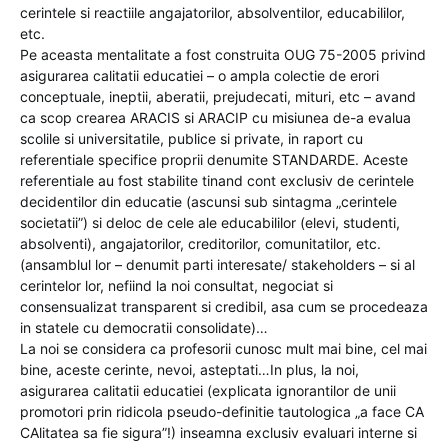
cerintele si reactiile angajatorilor, absolventilor, educabililor,
etc.
Pe aceasta mentalitate a fost construita OUG 75-2005 privind
asigurarea calitatii educatiei – o ampla colectie de erori
conceptuale, ineptii, aberatii, prejudecati, mituri, etc – avand
ca scop crearea ARACIS si ARACIP cu misiunea de-a evalua
scolile si universitatile, publice si private, in raport cu
referentiale specifice proprii denumite STANDARDE. Aceste
referentiale au fost stabilite tinand cont exclusiv de cerintele
decidentilor din educatie (ascunsi sub sintagma „cerintele
societatii”) si deloc de cele ale educabililor (elevi, studenti,
absolventi), angajatorilor, creditorilor, comunitatilor, etc.
(ansamblul lor – denumit parti interesate/ stakeholders – si al
cerintelor lor, nefiind la noi consultat, negociat si
consensualizat transparent si credibil, asa cum se procedeaza
in statele cu democratii consolidate)…
La noi se considera ca profesorii cunosc mult mai bine, cel mai
bine, aceste cerinte, nevoi, asteptati…In plus, la noi,
asigurarea calitatii educatiei (explicata ignorantilor de unii
promotori prin ridicola pseudo-definitie tautologica „a face CA
CAlitatea sa fie sigura”!) inseamna exclusiv evaluari interne si