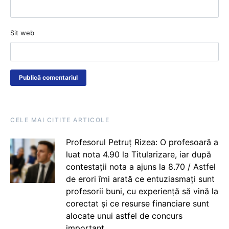
Sit web
CELE MAI CITITE ARTICOLE
Profesorul Petruț Rizea: O profesoară a
luat nota 4.90 la Titularizare, iar după
contestații nota a ajuns la 8.70 / Astfel
de erori îmi arată ce entuziasmați sunt
profesorii buni, cu experiență să vină la
corectat și ce resurse financiare sunt
alocate unui astfel de concurs
important