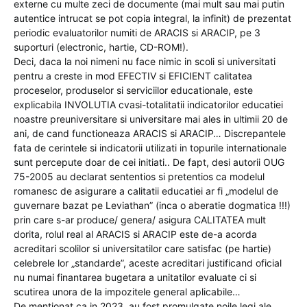
externe cu multe zeci de documente (mai mult sau mai putin
autentice intrucat se pot copia integral, la infinit) de prezentat
periodic evaluatorilor numiti de ARACIS si ARACIP, pe 3
suporturi (electronic, hartie, CD-ROM!).
Deci, daca la noi nimeni nu face nimic in scoli si universitati
pentru a creste in mod EFECTIV si EFICIENT calitatea
proceselor, produselor si serviciilor educationale, este
explicabila INVOLUTIA cvasi-totalitatii indicatorilor educatiei
noastre preuniversitare si universitare mai ales in ultimii 20 de
ani, de cand functioneaza ARACIS si ARACIP… Discrepantele
fata de cerintele si indicatorii utilizati in topurile internationale
sunt percepute doar de cei initiati.. De fapt, desi autorii OUG
75-2005 au declarat sententios si pretentios ca modelul
romanesc de asigurare a calitatii educatiei ar fi „modelul de
guvernare bazat pe Leviathan” (inca o aberatie dogmatica !!!)
prin care s-ar produce/ genera/ asigura CALITATEA mult
dorita, rolul real al ARACIS si ARACIP este de-a acorda
acreditari scolilor si universitatilor care satisfac (pe hartie)
celebrele lor „standarde”, aceste acreditari justificand oficial
nu numai finantarea bugetara a unitatilor evaluate ci si
scutirea unora de la impozitele general aplicabile…
De mentionat ca in 2023, au fost promulgate noile legi ale