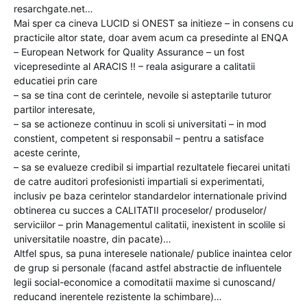
resarchgate.net…
Mai sper ca cineva LUCID si ONEST sa initieze – in consens cu
practicile altor state, doar avem acum ca presedinte al ENQA
– European Network for Quality Assurance – un fost
vicepresedinte al ARACIS !! – reala asigurare a calitatii
educatiei prin care
– sa se tina cont de cerintele, nevoile si asteptarile tuturor
partilor interesate,
– sa se actioneze continuu in scoli si universitati – in mod
constient, competent si responsabil – pentru a satisface
aceste cerinte,
– sa se evalueze credibil si impartial rezultatele fiecarei unitati
de catre auditori profesionisti impartiali si experimentati,
inclusiv pe baza cerintelor standardelor internationale privind
obtinerea cu succes a CALITATII proceselor/ produselor/
serviciilor – prin Managementul calitatii, inexistent in scolile si
universitatile noastre, din pacate)…
Altfel spus, sa puna interesele nationale/ publice inaintea celor
de grup si personale (facand astfel abstractie de influentele
legii social-economice a comoditatii maxime si cunoscand/
reducand inerentele rezistente la schimbare)…