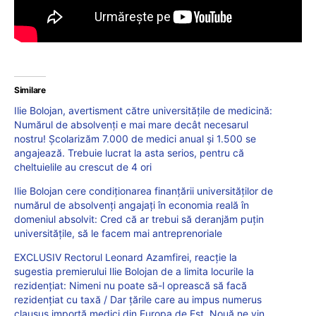
Similare
Ilie Bolojan, avertisment către universitățile de medicină:
Numărul de absolvenți e mai mare decât necesarul
nostru! Școlarizăm 7.000 de medici anual și 1.500 se
angajează. Trebuie lucrat la asta serios, pentru că
cheltuielile au crescut de 4 ori
Ilie Bolojan cere condiționarea finanțării universităților de
numărul de absolvenți angajați în economia reală în
domeniul absolvit: Cred că ar trebui să deranjăm puțin
universitățile, să le facem mai antreprenoriale
EXCLUSIV Rectorul Leonard Azamfirei, reacție la
sugestia premierului Ilie Bolojan de a limita locurile la
rezidențiat: Nimeni nu poate să-l oprească să facă
rezidențiat cu taxă / Dar țările care au impus numerus
clausus importă medici din Europa de Est. Nouă ne vin