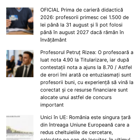
OFICIAL Prima de carieră didactică
2026: profesorii primesc cei 1.500 de
lei până la 31 august și îi pot folosi
până în august 2027 dacă rămân în
învățământ
Profesorul Petruț Rizea: O profesoară a
luat nota 4.90 la Titularizare, iar după
contestații nota a ajuns la 8.70 / Astfel
de erori îmi arată ce entuziasmați sunt
profesorii buni, cu experiență să vină la
corectat și ce resurse financiare sunt
alocate unui astfel de concurs
important
Unici în UE: România este singura țară
din întreaga Uniune Europeană care a
redus cheltuielile de cercetare,
calculate pe cap de locuitor, în ultimul