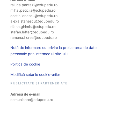
raluca.pantazi@edupedu.ro
mihai.peticila@edupedu.ro
costin.ionescu@edupedu.ro
alexa.stanescu@edupedu.ro
diana.ghimisi@edupedu.ro
stefan.lefter@edupedu.ro
ramona.florea@edupedu.ro
Notă de informare cu privire la prelucrarea de date
personale prin intermediul site-ului
Politica de cookie
Modifică setarile cookie-urilor
PUBLICITATE ȘI PARTENERIATE
Adresă de e-mail
comunicare@edupedu.ro