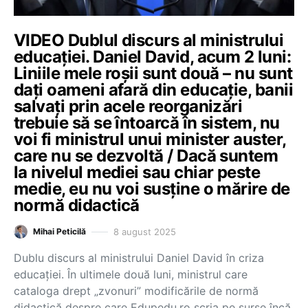
VIDEO Dublul discurs al ministrului
educației. Daniel David, acum 2 luni:
Liniile mele roșii sunt două – nu sunt
dați oameni afară din educație, banii
salvați prin acele reorganizări
trebuie să se întoarcă în sistem, nu
voi fi ministrul unui minister auster,
care nu se dezvoltă / Dacă suntem
la nivelul mediei sau chiar peste
medie, eu nu voi susține o mărire de
normă didactică
8 august 2025
Mihai Peticilă
Dublu discurs al ministrului Daniel David în criza
educației. În ultimele două luni, ministrul care
cataloga drept „zvonuri” modificările de normă
didactică despre care Edupedu.ro scria pe surse încă