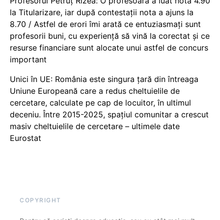
Profesorul Petruț Rizea: O profesoară a luat nota 4.90
la Titularizare, iar după contestații nota a ajuns la
8.70 / Astfel de erori îmi arată ce entuziasmați sunt
profesorii buni, cu experiență să vină la corectat și ce
resurse financiare sunt alocate unui astfel de concurs
important
Unici în UE: România este singura țară din întreaga
Uniune Europeană care a redus cheltuielile de
cercetare, calculate pe cap de locuitor, în ultimul
deceniu. Între 2015-2025, spațiul comunitar a crescut
masiv cheltuielile de cercetare – ultimele date
Eurostat
COPYRIGHT