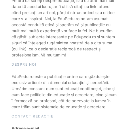
Pentru că scrieți despre educație, sau cu atât mai mult
datorită acestui lucru, ar fi util să citați cu link, atunci
când preluați un articol, părți dintr-un articol sau o idee
care v-a inspirat. Noi, la EduPedu.ro ne-am asumat
această conduită etică și sperăm că și publicațiile cu
mult mai multă experiență vor face la fel. Ne bucurăm
că găsiți subiecte interesante pe Edupedu.ro și suntem
siguri că înțelegeți rugămintea noastră de a cita sursa
(cu link), ca o declarație reciprocă de respect și
profesionalism. Vă mulțumim!
DESPRE NOI
EduPedu.ro este o publicație online care găzduiește
exclusiv articole din domeniul educației și cercetării.
Urmărim constant cum sunt educați copiii noștri, cine și
cum face politicile din educație și cercetare, cine și cum
îi formează pe profesori, cât de adecvate la lumea în
care trăim sunt sistemele de educație și cercetare.
CONTACT REDACȚIE
Adrese e-mail