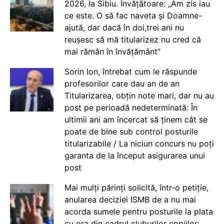
2026, la Sibiu. Învățătoare: „Am zis iau
ce este. O să fac naveta și Doamne-
ajută, dar dacă în doi,trei ani nu
reușesc să mă titularizez nu cred că
mai rămân în învățământ”
Sorin Ion, întrebat cum le răspunde
profesorilor care dau an de an
Titularizarea, obțin note mari, dar nu au
post pe perioadă nedeterminată: În
ultimii ani am încercat să ținem cât se
poate de bine sub control posturile
titularizabile / La niciun concurs nu poți
garanta de la început asigurarea unui
post
Mai mulți părinți solicită, într-o petiție,
anularea deciziei ISMB de a nu mai
acorda sumele pentru posturile la plata
cu ora din cadrul cluburilor copiilor: