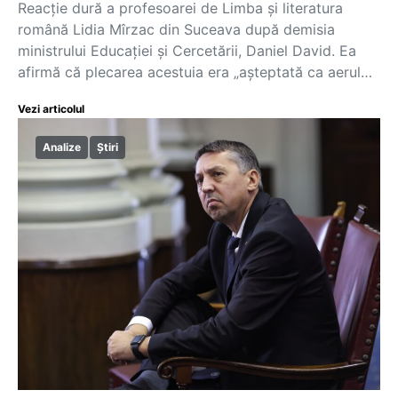
Reacție dură a profesoarei de Limba și literatura
română Lidia Mîrzac din Suceava după demisia
ministrului Educației și Cercetării, Daniel David. Ea
afirmă că plecarea acestuia era „așteptată ca aerul…
Vezi articolul
Analize
Știri