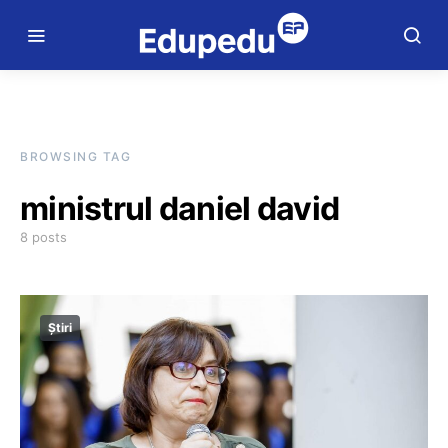
BROWSING TAG
ministrul daniel david
8 posts
Știri