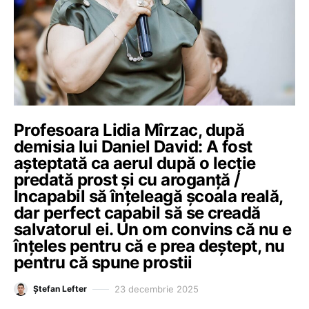
Profesoara Lidia Mîrzac, după
demisia lui Daniel David: A fost
așteptată ca aerul după o lecție
predată prost și cu aroganță /
Incapabil să înțeleagă școala reală,
dar perfect capabil să se creadă
salvatorul ei. Un om convins că nu e
înțeles pentru că e prea deștept, nu
pentru că spune prostii
23 decembrie 2025
Ștefan Lefter