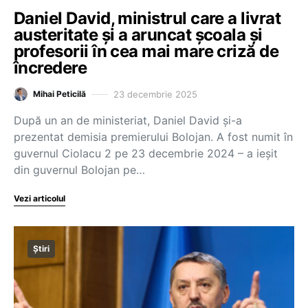
Daniel David, ministrul care a livrat
austeritate și a aruncat școala și
profesorii în cea mai mare criză de
încredere
23 decembrie 2025
Mihai Peticilă
După un an de ministeriat, Daniel David și-a
prezentat demisia premierului Bolojan. A fost numit în
guvernul Ciolacu 2 pe 23 decembrie 2024 – a ieșit
din guvernul Bolojan pe…
Vezi articolul
Știri