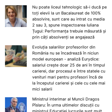
Nu poate liceul tehnologic să-i ducă pe
toți elevii la un Bacalaureat de 100%
absolvire, sunt care au intrat cu media
2 sau 3, spune inspectoarea Iuliana
Țugui: Performanța trebuie măsurată și
prin câți absolvenți se angajează
Evoluția salariilor profesorilor din
România nu se încadrează în niciun
model european - analiză Eurydice:
salariul crește doar 25 de ani în timpul
carierei, dar procesul e între statele cu
venituri mari pentru profesori încă de
la începutul carierei și cele cu cele mai
mici salarii
Ministrul interimar al Muncii Dragos
Pîslaru: În urma ultimelor discuții cu
ministrul Educației lucrurile sunt mult