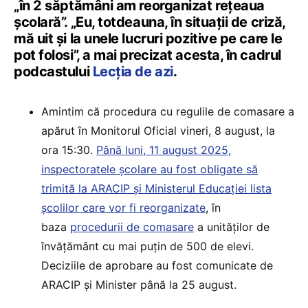
„în 2 săptămâni am reorganizat rețeaua
școlară”. „Eu, totdeauna, în situații de criză,
mă uit și la unele lucruri pozitive pe care le
pot folosi”, a mai precizat acesta, în cadrul
podcastului
Lecția de azi
.
Amintim că procedura cu regulile de comasare a
apărut în Monitorul Oficial vineri, 8 august, la
ora 15:30.
Până luni, 11 august 2025,
inspectoratele școlare au fost obligate să
trimită la ARACIP și Ministerul Educației lista
școlilor care vor fi reorganizate
, în
baza
procedurii de comasare
a unităților de
învățământ cu mai puțin de 500 de elevi.
Deciziile de aprobare au fost comunicate de
ARACIP și Minister până la 25 august.