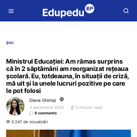
Știri
Ministrul Educației: Am rămas surprins
că în 2 săptămâni am reorganizat rețeaua
școlară. Eu, totdeauna, în situații de criză,
mă uit și la unele lucruri pozitive pe care
le pot folosi
Diana Ghimiși
3 decembrie 2025
5 minute read
9 comments
3.247 de vizualizări