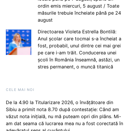
ordin emis miercuri, 5 august / Toate
măsurile trebuie încheiate până pe 24
august
Directoarea Violeta Estrella Bontilă:
Anul școlar care tocmai s-a încheiat a
fost, probabil, unul dintre cei mai grei
pe care i-am trăit. Conducerea unei
școli în România înseamnă, astăzi, un
stres permanent, o muncă titanică
CELE MAI NOI
De la 4.90 la Titularizare 2026, o învățătoare din
Sibiu a primit nota 8.70 după contestație: Când am
văzut nota inițială, nu mă puteam opri din plâns. Mi-
am dat seama că lucrarea mea nu a fost corectată în
adevăratul sens al cuvântului