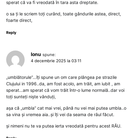
sperat că va fi vreodată în tara asta dreptate.
o sa ți le scriem toți curând, toate gândurile astea, direct,
foarte direct,
Reply
Ionu
spune:
4 decembrie 2025 la 03:11
„umblătorule”…îți spune un om care plângea pe strazile
Clujului in 1996..da, am fost acolo, am trăit, am iubit , am
sperat…am sperat că vom trăit într-o lume normală..dar voi
toți sunteți niște vânduți,
așa că „umbla” cat mai vrei, până nu vei mai putea umbla..o
sa vina și vremea aia..și îți vei da seama de râul făcut.
și nimeni nu te va putea ierta vreodată pentru acest RĂU.