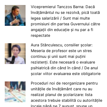
Vicepremierul Tanczos Barna: Dacă
învățământul nu se rezolvă, pică toată
legea salarizării / Sunt mai multe
promisiuni din partea Guvernului către
angajații din educație și nu par a fi
respectate
Aura Stănculescu, consilier școlar:
Meseria de profesor este un stres
continuu și unii sunt mai puțini
rezistenți. Este necesară o evaluare
psihiatrică din când în când / De anul
școlar viitor evaluarea este obligatorie
Proceduri noi de reorganizare pentru
unitățile de învățământ care nu au
realizat planul de școlarizare: lista
acestora trebuie stabilită cu autoritățile
locale până pe 7 august, spune un