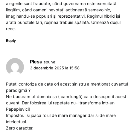
alegerile sunt fraudate, când guvernarea este exercitată
ilegitim, când oameni nevotați acționează samavolnic,
imaginându-se populari și reprezentativi. Regimul hibrid își
arată punctele tari, rușinea trebuie spălată. Urmează dușul
rece.
Reply
Plesu
spune:
3 decembrie 2025 la 15:58
Puteti contoriza de cate ori acest sinistru a mentionat cuvantul
paradigmă ?
Ne bucuram pt domnia sa ( cam lungă) ca a descoperit acest
cuvant. Dar folosirea lui repetata nu-l transforma intr-un
Papapievici!
Impostor. Isi joaca rolul de mare manager dar si de mare
intelectual.
Zero caracter.