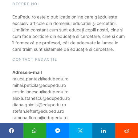
DESPRE NOI
EduPedu.ro este o publicație online care găzduiește
exclusiv articole din domeniul educației și cercetării.
Urmărim constant cum sunt educați copiii noștri, cine și
cum face politicile din educație și cercetare, cine și cum
îi formează pe profesori, cât de adecvate la lumea în
care trăim sunt sistemele de educație și cercetare.
CONTACT REDACȚIE
Adrese e-mail
raluca.pantazi@edupedu.ro
mihai.peticila@edupedu.ro
costin.ionescu@edupedu.ro
alexa.stanescu@edupedu.ro
diana.ghimisi@edupedu.ro
stefan.lefter@edupedu.ro
ramona.florea@edupedu.ro
Notă de informare cu privire la prelucrarea de date
personale prin intermediul site-ului