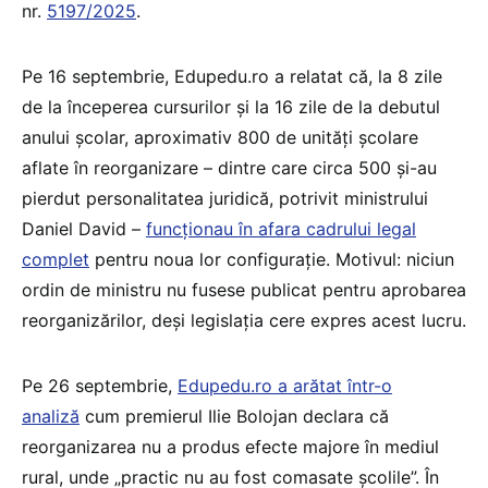
nr.
5197/2025
.
Pe 16 septembrie, Edupedu.ro a relatat că, la 8 zile
de la începerea cursurilor și la 16 zile de la debutul
anului școlar, aproximativ 800 de unități școlare
aflate în reorganizare – dintre care circa 500 și-au
pierdut personalitatea juridică, potrivit ministrului
Daniel David –
funcționau în afara cadrului legal
complet
pentru noua lor configurație. Motivul: niciun
ordin de ministru nu fusese publicat pentru aprobarea
reorganizărilor, deși legislația cere expres acest lucru.
Pe 26 septembrie,
Edupedu.ro a arătat într-o
analiză
cum premierul Ilie Bolojan declara că
reorganizarea nu a produs efecte majore în mediul
rural, unde „practic nu au fost comasate școlile”. În