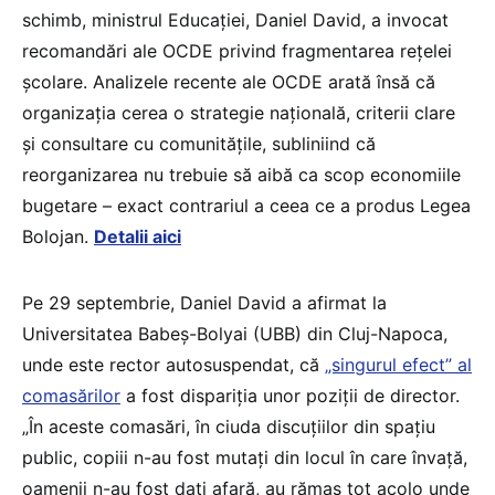
schimb, ministrul Educației, Daniel David, a invocat
recomandări ale OCDE privind fragmentarea rețelei
școlare. Analizele recente ale OCDE arată însă că
organizația cerea o strategie națională, criterii clare
și consultare cu comunitățile, subliniind că
reorganizarea nu trebuie să aibă ca scop economiile
bugetare – exact contrariul a ceea ce a produs Legea
Bolojan.
Detalii aici
Pe 29 septembrie, Daniel David a afirmat la
Universitatea Babeș-Bolyai (UBB) din Cluj-Napoca,
unde este rector autosuspendat, că
„singurul efect” al
comasărilor
a fost dispariția unor poziții de director.
„În aceste comasări, în ciuda discuțiilor din spațiu
public, copiii n-au fost mutați din locul în care învață,
oamenii n-au fost dați afară, au rămas tot acolo unde