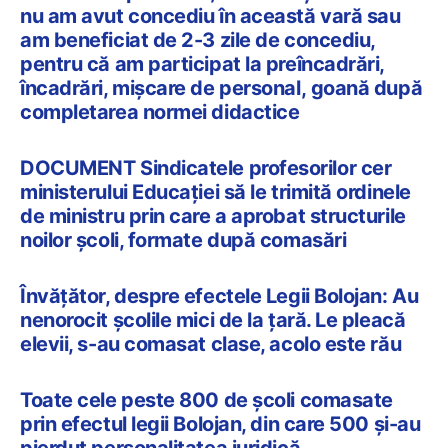
nu am avut concediu în această vară sau
am beneficiat de 2-3 zile de concediu,
pentru că am participat la preîncadrări,
încadrări, mișcare de personal, goană după
completarea normei didactice
DOCUMENT Sindicatele profesorilor cer
ministerului Educației să le trimită ordinele
de ministru prin care a aprobat structurile
noilor școli, formate după comasări
Învățător, despre efectele Legii Bolojan: Au
nenorocit școlile mici de la țară. Le pleacă
elevii, s-au comasat clase, acolo este rău
Toate cele peste 800 de școli comasate
prin efectul legii Bolojan, din care 500 și-au
pierdut personalitatea juridică,