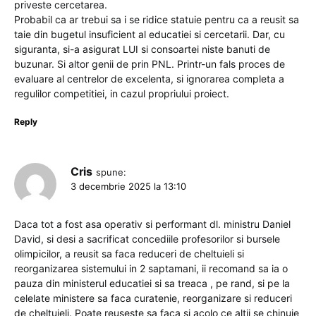
priveste cercetarea.
Probabil ca ar trebui sa i se ridice statuie pentru ca a reusit sa
taie din bugetul insuficient al educatiei si cercetarii. Dar, cu
siguranta, si-a asigurat LUI si consoartei niste banuti de
buzunar. Si altor genii de prin PNL. Printr-un fals proces de
evaluare al centrelor de excelenta, si ignorarea completa a
regulilor competitiei, in cazul propriului proiect.
Reply
Cris
spune:
3 decembrie 2025 la 13:10
Daca tot a fost asa operativ si performant dl. ministru Daniel
David, si desi a sacrificat concediile profesorilor si bursele
olimpicilor, a reusit sa faca reduceri de cheltuieli si
reorganizarea sistemului in 2 saptamani, ii recomand sa ia o
pauza din ministerul educatiei si sa treaca , pe rand, si pe la
celelate ministere sa faca curatenie, reorganizare si reduceri
de cheltuieli. Poate reuseste sa faca si acolo ce altii se chinuie