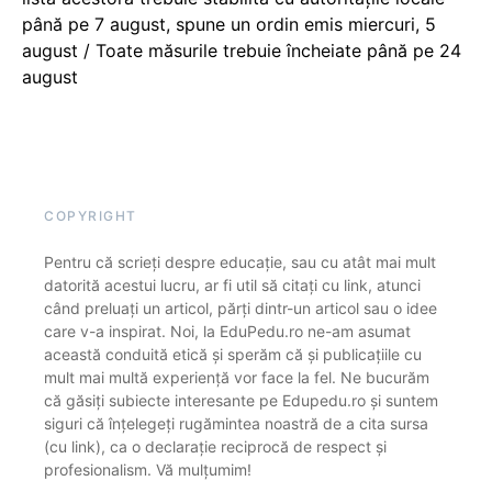
până pe 7 august, spune un ordin emis miercuri, 5
august / Toate măsurile trebuie încheiate până pe 24
august
COPYRIGHT
Pentru că scrieți despre educație, sau cu atât mai mult
datorită acestui lucru, ar fi util să citați cu link, atunci
când preluați un articol, părți dintr-un articol sau o idee
care v-a inspirat. Noi, la EduPedu.ro ne-am asumat
această conduită etică și sperăm că și publicațiile cu
mult mai multă experiență vor face la fel. Ne bucurăm
că găsiți subiecte interesante pe Edupedu.ro și suntem
siguri că înțelegeți rugămintea noastră de a cita sursa
(cu link), ca o declarație reciprocă de respect și
profesionalism. Vă mulțumim!