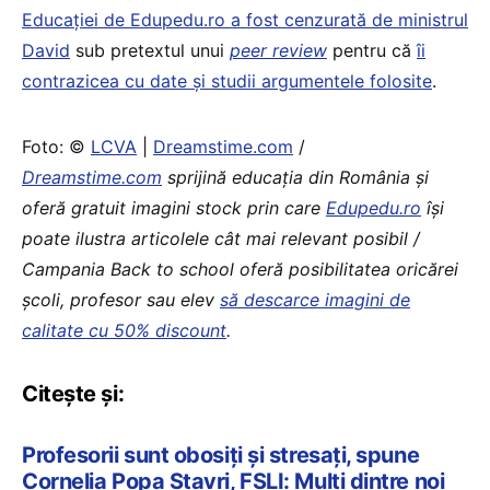
Educației de Edupedu.ro a fost cenzurată de ministrul
David
sub pretextul unui
peer review
pentru că
îi
contrazicea cu date și studii argumentele folosite
.
Foto: ©
LCVA
|
Dreamstime.com
/
Dreamstime.com
sprijină educaţia din România şi
oferă gratuit imagini stock prin care
Edupedu.ro
îşi
poate ilustra articolele cât mai relevant posibil /
Campania Back to school oferă posibilitatea oricărei
școli, profesor sau elev
să descarce imagini de
calitate cu 50% discount
.
Citește și:
Profesorii sunt obosiți și stresați, spune
Cornelia Popa Stavri, FSLI: Mulți dintre noi