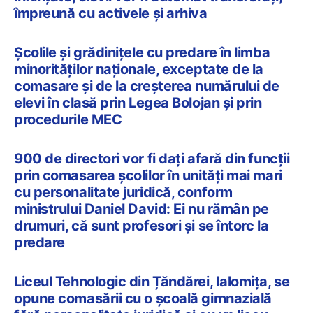
împreună cu activele și arhiva
Școlile și grădinițele cu predare în limba
minorităților naționale, exceptate de la
comasare și de la creșterea numărului de
elevi în clasă prin Legea Bolojan și prin
procedurile MEC
900 de directori vor fi dați afară din funcții
prin comasarea școlilor în unități mai mari
cu personalitate juridică, conform
ministrului Daniel David: Ei nu rămân pe
drumuri, că sunt profesori și se întorc la
predare
Liceul Tehnologic din Țăndărei, Ialomița, se
opune comasării cu o școală gimnazială