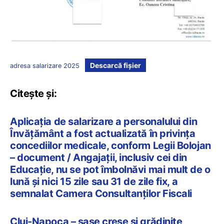
Descarcă fișier
adresa salarizare 2025
Citește și:
Aplicația de salarizare a personalului din
Învățământ a fost actualizată în privința
concediilor medicale, conform Legii Bolojan
– document / Angajații, inclusiv cei din
Educație, nu se pot îmbolnăvi mai mult de o
lună și nici 15 zile sau 31 de zile fix, a
semnalat Camera Consultanților Fiscali
Cluj-Napoca – șase creșe și grădinițe