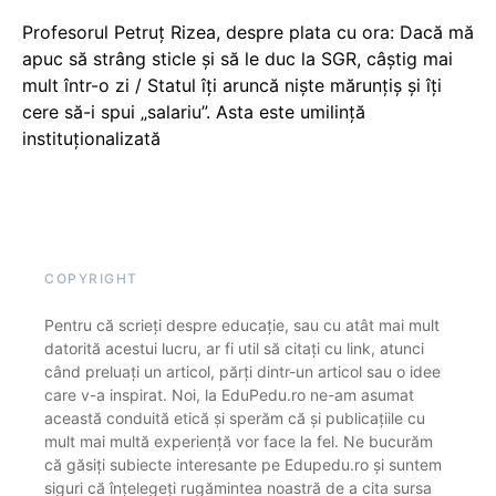
Profesorul Petruț Rizea, despre plata cu ora: Dacă mă
apuc să strâng sticle și să le duc la SGR, câștig mai
mult într-o zi / Statul îți aruncă niște mărunțiș și îți
cere să-i spui „salariu”. Asta este umilință
instituționalizată
COPYRIGHT
Pentru că scrieți despre educație, sau cu atât mai mult
datorită acestui lucru, ar fi util să citați cu link, atunci
când preluați un articol, părți dintr-un articol sau o idee
care v-a inspirat. Noi, la EduPedu.ro ne-am asumat
această conduită etică și sperăm că și publicațiile cu
mult mai multă experiență vor face la fel. Ne bucurăm
că găsiți subiecte interesante pe Edupedu.ro și suntem
siguri că înțelegeți rugămintea noastră de a cita sursa