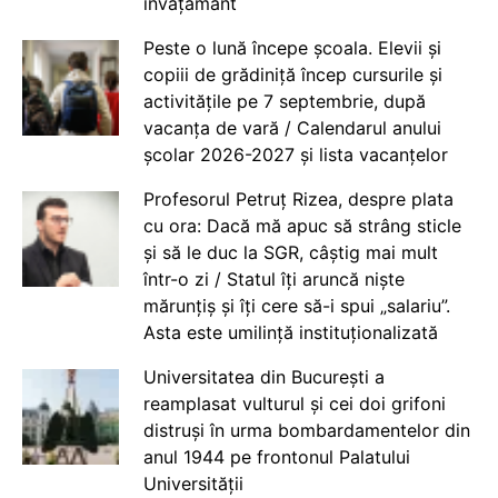
învățământ
Peste o lună începe școala. Elevii și
copiii de grădiniță încep cursurile și
activitățile pe 7 septembrie, după
vacanța de vară / Calendarul anului
școlar 2026-2027 și lista vacanțelor
Profesorul Petruț Rizea, despre plata
cu ora: Dacă mă apuc să strâng sticle
și să le duc la SGR, câștig mai mult
într-o zi / Statul îți aruncă niște
mărunțiș și îți cere să-i spui „salariu”.
Asta este umilință instituționalizată
Universitatea din București a
reamplasat vulturul și cei doi grifoni
distruși în urma bombardamentelor din
anul 1944 pe frontonul Palatului
Universității