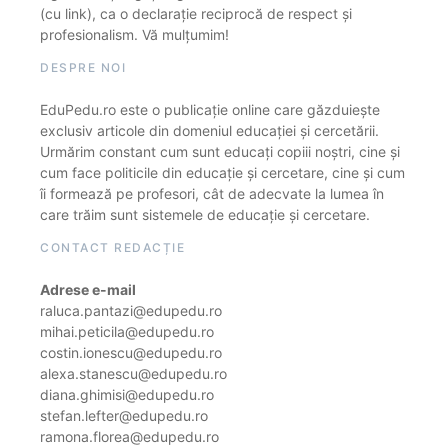
(cu link), ca o declarație reciprocă de respect și
profesionalism. Vă mulțumim!
DESPRE NOI
EduPedu.ro este o publicație online care găzduiește
exclusiv articole din domeniul educației și cercetării.
Urmărim constant cum sunt educați copiii noștri, cine și
cum face politicile din educație și cercetare, cine și cum
îi formează pe profesori, cât de adecvate la lumea în
care trăim sunt sistemele de educație și cercetare.
CONTACT REDACȚIE
Adrese e-mail
raluca.pantazi@edupedu.ro
mihai.peticila@edupedu.ro
costin.ionescu@edupedu.ro
alexa.stanescu@edupedu.ro
diana.ghimisi@edupedu.ro
stefan.lefter@edupedu.ro
ramona.florea@edupedu.ro