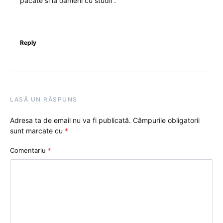
pacate si la oameni cu studii .
Reply
LASĂ UN RĂSPUNS
Adresa ta de email nu va fi publicată.
Câmpurile obligatorii
sunt marcate cu
*
Comentariu
*