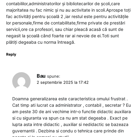
contabililor,administratorilor și bibliotecarilor de școli,care
majoritatea nu fac nimic și nu au activitate in scoli.Aprospe toți
fac activități pentru școală 2 ,iar restul este pentru activitățile
lor personale,firme de contabilitate,firme private de prestări
servicii,ore ca profesori, sau chiar pleacă acasă că sunt de
negasit la școală când foarte rar ai nevoie de ei.Toti sunt
plătiți degeaba cu norma întreagă.
Reply
Bau
spune:
2 septembrie 2025 la 17:42
Doamna generalizarea este caracteristica omului frustrat .
Cat timp ati lucrat ca administrator , contabil , secretar ? Eu
am peste 30 de ani vechime intr-o functie didactic auxiliara
si cu siguranta va spun ca nu am stat degeaba . Exact pe
lupta asta intre didactic , auxiliar si nedidactic se bazeaza
guvernantii . Dezbina si condu o tehnica care prinde din