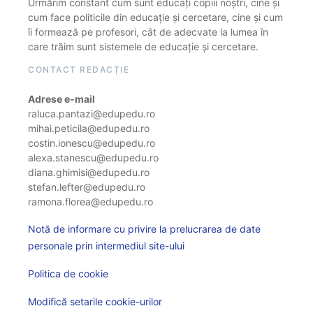
Urmărim constant cum sunt educați copiii noștri, cine și
cum face politicile din educație și cercetare, cine și cum
îi formează pe profesori, cât de adecvate la lumea în
care trăim sunt sistemele de educație și cercetare.
CONTACT REDACȚIE
Adrese e-mail
raluca.pantazi@edupedu.ro
mihai.peticila@edupedu.ro
costin.ionescu@edupedu.ro
alexa.stanescu@edupedu.ro
diana.ghimisi@edupedu.ro
stefan.lefter@edupedu.ro
ramona.florea@edupedu.ro
Notă de informare cu privire la prelucrarea de date
personale prin intermediul site-ului
Politica de cookie
Modifică setarile cookie-urilor