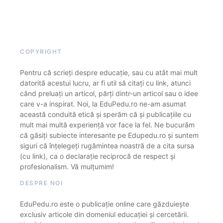
COPYRIGHT
Pentru că scrieți despre educație, sau cu atât mai mult
datorită acestui lucru, ar fi util să citați cu link, atunci
când preluați un articol, părți dintr-un articol sau o idee
care v-a inspirat. Noi, la EduPedu.ro ne-am asumat
această conduită etică și sperăm că și publicațiile cu
mult mai multă experiență vor face la fel. Ne bucurăm
că găsiți subiecte interesante pe Edupedu.ro și suntem
siguri că înțelegeți rugămintea noastră de a cita sursa
(cu link), ca o declarație reciprocă de respect și
profesionalism. Vă mulțumim!
DESPRE NOI
EduPedu.ro este o publicație online care găzduiește
exclusiv articole din domeniul educației și cercetării.