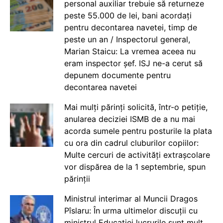
personal auxiliar trebuie să returneze
peste 55.000 de lei, bani acordați
pentru decontarea navetei, timp de
peste un an / Inspectorul general,
Marian Staicu: La vremea aceea nu
eram inspector șef. ISJ ne-a cerut să
depunem documente pentru
decontarea navetei
Mai mulți părinți solicită, într-o petiție,
anularea deciziei ISMB de a nu mai
acorda sumele pentru posturile la plata
cu ora din cadrul cluburilor copiilor:
Multe cercuri de activități extrașcolare
vor dispărea de la 1 septembrie, spun
părinții
Ministrul interimar al Muncii Dragos
Pîslaru: În urma ultimelor discuții cu
ministrul Educației lucrurile sunt mult