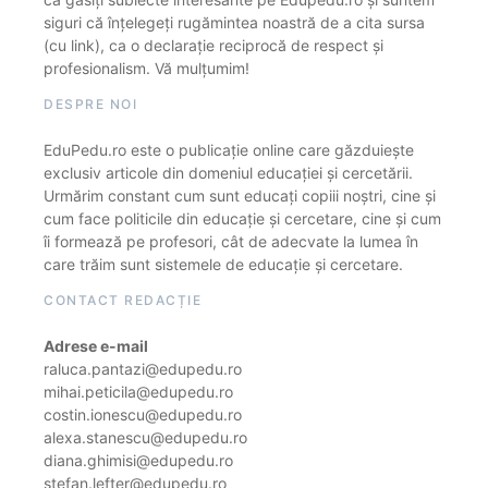
siguri că înțelegeți rugămintea noastră de a cita sursa
(cu link), ca o declarație reciprocă de respect și
profesionalism. Vă mulțumim!
DESPRE NOI
EduPedu.ro este o publicație online care găzduiește
exclusiv articole din domeniul educației și cercetării.
Urmărim constant cum sunt educați copiii noștri, cine și
cum face politicile din educație și cercetare, cine și cum
îi formează pe profesori, cât de adecvate la lumea în
care trăim sunt sistemele de educație și cercetare.
CONTACT REDACȚIE
Adrese e-mail
raluca.pantazi@edupedu.ro
mihai.peticila@edupedu.ro
costin.ionescu@edupedu.ro
alexa.stanescu@edupedu.ro
diana.ghimisi@edupedu.ro
stefan.lefter@edupedu.ro