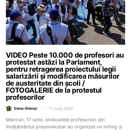
VIDEO Peste 10.000 de profesori au
protestat astăzi la Parlament,
pentru retragerea proiectului legii
salarizării și modificarea măsurilor
de austeritate din școli /
FOTOGALERIE de la protestul
profesorilor
17 iunie 2026
Diana Ghimiși
Miercuri, 17 iunie, sindicatele profesorilor din
învățământul preuniversitar au organizat un miting și