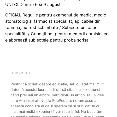
UNTOLD, între 6 și 9 august
OFICIAL Regulile pentru examenul de medic, medic
stomatolog și farmacist specialist, aplicabile din
toamnă, au fost schimbate / Subiecte unice pe
specialități / Condiții noi pentru membrii comisiei ce
elaborează subiectele pentru proba scrisă
COPYRIGHT
Pentru că scrieți despre educație, sau cu atât mai mult
datorită acestui lucru, ar fi util să citați cu link, atunci
când preluați un articol, părți dintr-un articol sau o idee
care v-a inspirat. Noi, la EduPedu.ro ne-am asumat
această conduită etică și sperăm că și publicațiile cu
mult mai multă experiență vor face la fel. Ne bucurăm
că găsiți subiecte interesante pe Edupedu.ro și suntem