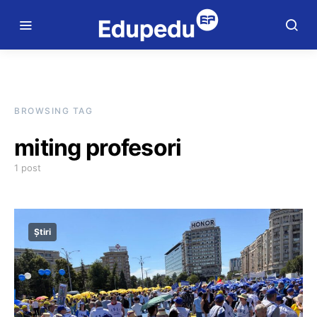
BROWSING TAG
miting profesori
1 post
Știri