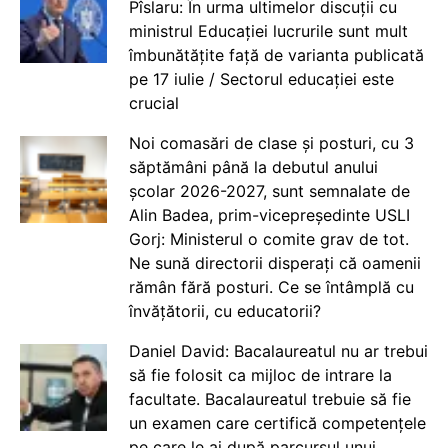
Pîslaru: În urma ultimelor discuții cu
ministrul Educației lucrurile sunt mult
îmbunătățite față de varianta publicată
pe 17 iulie / Sectorul educației este
crucial
Noi comasări de clase și posturi, cu 3
săptămâni până la debutul anului
școlar 2026-2027, sunt semnalate de
Alin Badea, prim-vicepreședinte USLI
Gorj: Ministerul o comite grav de tot.
Ne sună directorii disperați că oamenii
rămân fără posturi. Ce se întâmplă cu
învățătorii, cu educatorii?
Daniel David: Bacalaureatul nu ar trebui
să fie folosit ca mijloc de intrare la
facultate. Bacalaureatul trebuie să fie
un examen care certifică competențele
pe care le ai după parcursul unui