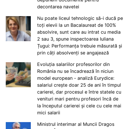
decontarea navetei
Nu poate liceul tehnologic să-i ducă pe
toți elevii la un Bacalaureat de 100%
absolvire, sunt care au intrat cu media
2 sau 3, spune inspectoarea Iuliana
Țugui: Performanța trebuie măsurată și
prin câți absolvenți se angajează
Evoluția salariilor profesorilor din
România nu se încadrează în niciun
model european - analiză Eurydice:
salariul crește doar 25 de ani în timpul
carierei, dar procesul e între statele cu
venituri mari pentru profesori încă de
la începutul carierei și cele cu cele mai
mici salarii
Ministrul interimar al Muncii Dragos