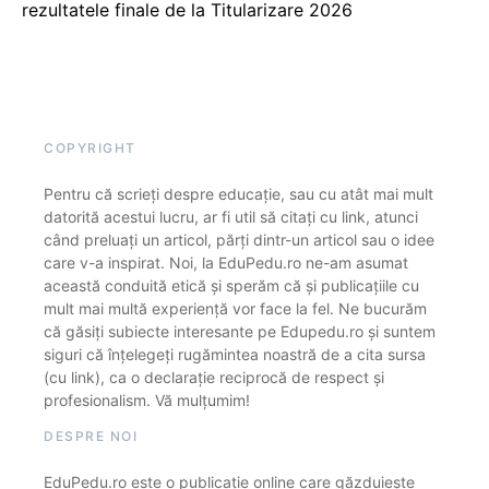
rezultatele finale de la Titularizare 2026
COPYRIGHT
Pentru că scrieți despre educație, sau cu atât mai mult
datorită acestui lucru, ar fi util să citați cu link, atunci
când preluați un articol, părți dintr-un articol sau o idee
care v-a inspirat. Noi, la EduPedu.ro ne-am asumat
această conduită etică și sperăm că și publicațiile cu
mult mai multă experiență vor face la fel. Ne bucurăm
că găsiți subiecte interesante pe Edupedu.ro și suntem
siguri că înțelegeți rugămintea noastră de a cita sursa
(cu link), ca o declarație reciprocă de respect și
profesionalism. Vă mulțumim!
DESPRE NOI
EduPedu.ro este o publicație online care găzduiește