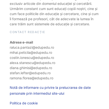
exclusiv articole din domeniul educației și cercetării.
Urmărim constant cum sunt educați copiii noștri, cine și
cum face politicile din educație și cercetare, cine și cum
îi formează pe profesori, cât de adecvate la lumea în
care trăim sunt sistemele de educație și cercetare.
CONTACT REDACȚIE
Adrese e-mail
raluca.pantazi@edupedu.ro
mihai.peticila@edupedu.ro
costin.ionescu@edupedu.ro
alexa.stanescu@edupedu.ro
diana.ghimisi@edupedu.ro
stefan.lefter@edupedu.ro
ramona.florea@edupedu.ro
Notă de informare cu privire la prelucrarea de date
personale prin intermediul site-ului
Politica de cookie