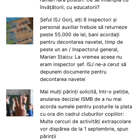
învățătorii, cu educatorii?
Șeful ISJ Gorj, alți 8 inspectori și
personal auxiliar trebuie să returneze
peste 55.000 de lei, bani acordați
pentru decontarea navetei, timp de
peste un an / Inspectorul general,
Marian Staicu: La vremea aceea nu
eram inspector șef. ISJ ne-a cerut să
depunem documente pentru
decontarea navetei
Mai mulți părinți solicită, într-o petiție,
anularea deciziei ISMB de a nu mai
acorda sumele pentru posturile la plata
cu ora din cadrul cluburilor copiilor:
Multe cercuri de activități extrașcolare
vor dispărea de la 1 septembrie, spun
părinții