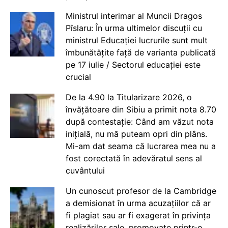
Ministrul interimar al Muncii Dragos
Pîslaru: În urma ultimelor discuții cu
ministrul Educației lucrurile sunt mult
îmbunătățite față de varianta publicată
pe 17 iulie / Sectorul educației este
crucial
De la 4.90 la Titularizare 2026, o
învățătoare din Sibiu a primit nota 8.70
după contestație: Când am văzut nota
inițială, nu mă puteam opri din plâns.
Mi-am dat seama că lucrarea mea nu a
fost corectată în adevăratul sens al
cuvântului
Un cunoscut profesor de la Cambridge
a demisionat în urma acuzațiilor că ar
fi plagiat sau ar fi exagerat în privința
realizărilor sale, promovate printr-o