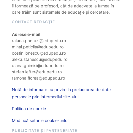
îi formează pe profesori, cât de adecvate la lumea în
care trăim sunt sistemele de educație și cercetare.
CONTACT REDACȚIE
Adrese e-mail
raluca.pantazi@edupedu.ro
mihai.peticila@edupedu.ro
costin.ionescu@edupedu.ro
alexa.stanescu@edupedu.ro
diana.ghimisi@edupedu.ro
stefan.lefter@edupedu.ro
ramona.florea@edupedu.ro
Notă de informare cu privire la prelucrarea de date
personale prin intermediul site-ului
Politica de cookie
Modifică setarile cookie-urilor
PUBLICITATE ȘI PARTENERIATE