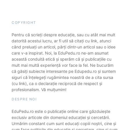
COPYRIGHT
Pentru că scrieți despre educație, sau cu atât mai mult
datorită acestui lucru, ar fi util să citați cu link, atunci
când preluați un articol, părți dintr-un articol sau o idee
care v-a inspirat. Noi, la EduPedu.ro ne-am asumat
această conduită etică și sperăm că și publicațiile cu
mult mai multă experiență vor face la fel. Ne bucurăm
că găsiți subiecte interesante pe Edupedu.ro și suntem
siguri că înțelegeți rugămintea noastră de a cita sursa
(cu link), ca o declarație reciprocă de respect și
profesionalism. Vă mulțumim!
DESPRE NOI
EduPedu.ro este o publicație online care găzduiește
exclusiv articole din domeniul educației și cercetării.
Urmărim constant cum sunt educați copiii noștri, cine și
cum face politicile din educație și cercetare, cine și cum