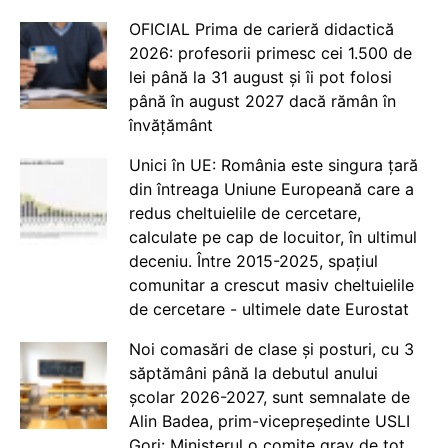
OFICIAL Prima de carieră didactică
2026: profesorii primesc cei 1.500 de
lei până la 31 august și îi pot folosi
până în august 2027 dacă rămân în
învățământ
Unici în UE: România este singura țară
din întreaga Uniune Europeană care a
redus cheltuielile de cercetare,
calculate pe cap de locuitor, în ultimul
deceniu. Între 2015-2025, spațiul
comunitar a crescut masiv cheltuielile
de cercetare - ultimele date Eurostat
Noi comasări de clase și posturi, cu 3
săptămâni până la debutul anului
școlar 2026-2027, sunt semnalate de
Alin Badea, prim-vicepreședinte USLI
Gorj: Ministerul o comite grav de tot.