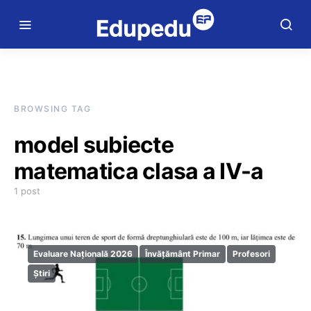
BROWSING TAG
model subiecte
matematica clasa a IV-a
1 post
Evaluare Națională 2026
Învățământ Primar
Profesori
Știri