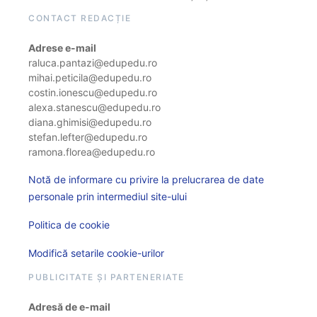
CONTACT REDACȚIE
Adrese e-mail
raluca.pantazi@edupedu.ro
mihai.peticila@edupedu.ro
costin.ionescu@edupedu.ro
alexa.stanescu@edupedu.ro
diana.ghimisi@edupedu.ro
stefan.lefter@edupedu.ro
ramona.florea@edupedu.ro
Notă de informare cu privire la prelucrarea de date
personale prin intermediul site-ului
Politica de cookie
Modifică setarile cookie-urilor
PUBLICITATE ȘI PARTENERIATE
Adresă de e-mail