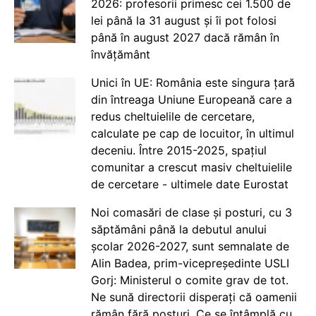
2026: profesorii primesc cei 1.500 de
lei până la 31 august și îi pot folosi
până în august 2027 dacă rămân în
învățământ
Unici în UE: România este singura țară
din întreaga Uniune Europeană care a
redus cheltuielile de cercetare,
calculate pe cap de locuitor, în ultimul
deceniu. Între 2015-2025, spațiul
comunitar a crescut masiv cheltuielile
de cercetare - ultimele date Eurostat
Noi comasări de clase și posturi, cu 3
săptămâni până la debutul anului
școlar 2026-2027, sunt semnalate de
Alin Badea, prim-vicepreședinte USLI
Gorj: Ministerul o comite grav de tot.
Ne sună directorii disperați că oamenii
rămân fără posturi. Ce se întâmplă cu