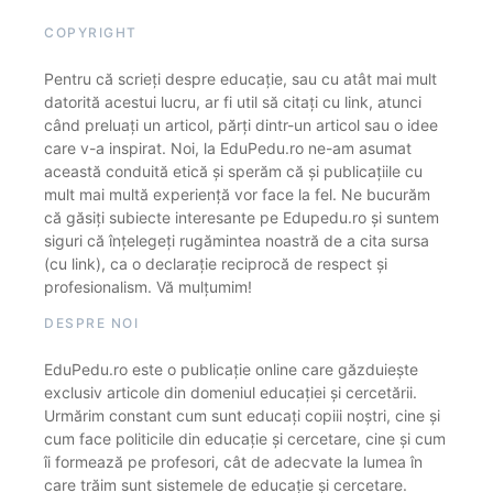
COPYRIGHT
Pentru că scrieți despre educație, sau cu atât mai mult
datorită acestui lucru, ar fi util să citați cu link, atunci
când preluați un articol, părți dintr-un articol sau o idee
care v-a inspirat. Noi, la EduPedu.ro ne-am asumat
această conduită etică și sperăm că și publicațiile cu
mult mai multă experiență vor face la fel. Ne bucurăm
că găsiți subiecte interesante pe Edupedu.ro și suntem
siguri că înțelegeți rugămintea noastră de a cita sursa
(cu link), ca o declarație reciprocă de respect și
profesionalism. Vă mulțumim!
DESPRE NOI
EduPedu.ro este o publicație online care găzduiește
exclusiv articole din domeniul educației și cercetării.
Urmărim constant cum sunt educați copiii noștri, cine și
cum face politicile din educație și cercetare, cine și cum
îi formează pe profesori, cât de adecvate la lumea în
care trăim sunt sistemele de educație și cercetare.