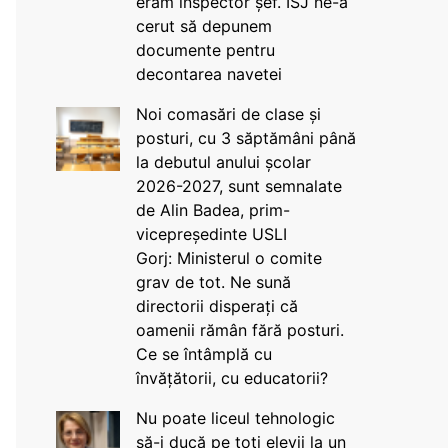
eram inspector șef. ISJ ne-a
cerut să depunem
documente pentru
decontarea navetei
Noi comasări de clase și
posturi, cu 3 săptămâni până
la debutul anului școlar
2026-2027, sunt semnalate
de Alin Badea, prim-
vicepreședinte USLI
Gorj: Ministerul o comite
grav de tot. Ne sună
directorii disperați că
oamenii rămân fără posturi.
Ce se întâmplă cu
învățătorii, cu educatorii?
Nu poate liceul tehnologic
să-i ducă pe toți elevii la un