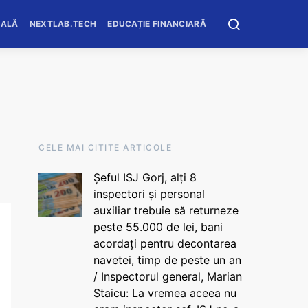
OALĂ
NEXTLAB.TECH
EDUCAȚIE FINANCIARĂ
CELE MAI CITITE ARTICOLE
Șeful ISJ Gorj, alți 8
inspectori și personal
auxiliar trebuie să returneze
peste 55.000 de lei, bani
acordați pentru decontarea
navetei, timp de peste un an
/ Inspectorul general, Marian
Staicu: La vremea aceea nu