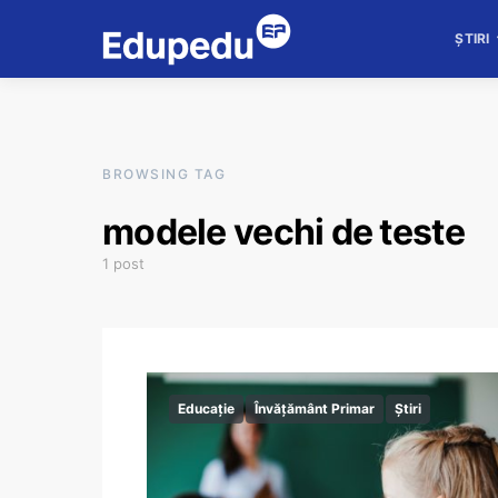
ȘTIRI
BROWSING TAG
modele vechi de teste
1 post
Educație
Învățământ Primar
Știri