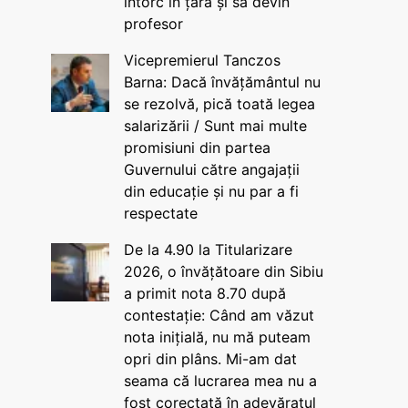
întorc în țară și să devin
profesor
Vicepremierul Tanczos
Barna: Dacă învățământul nu
se rezolvă, pică toată legea
salarizării / Sunt mai multe
promisiuni din partea
Guvernului către angajații
din educație și nu par a fi
respectate
De la 4.90 la Titularizare
2026, o învățătoare din Sibiu
a primit nota 8.70 după
contestație: Când am văzut
nota inițială, nu mă puteam
opri din plâns. Mi-am dat
seama că lucrarea mea nu a
fost corectată în adevăratul