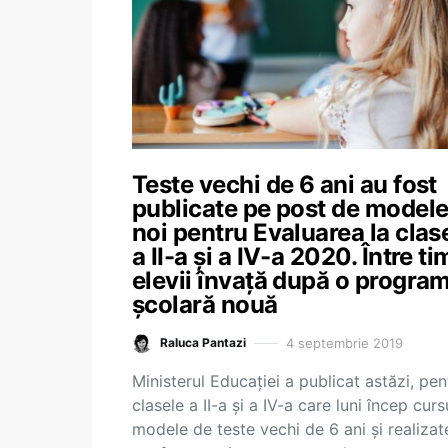
Teste vechi de 6 ani au fost
publicate pe post de model
noi pentru Evaluarea la clas
a II-a și a IV-a 2020. Între ti
elevii învață după o progra
școlară nouă
4 septembrie 2019
Raluca Pantazi
Ministerul Educației a publicat astăzi, pen
clasele a II-a și a IV-a care luni încep cursu
modele de teste vechi de 6 ani și realizat