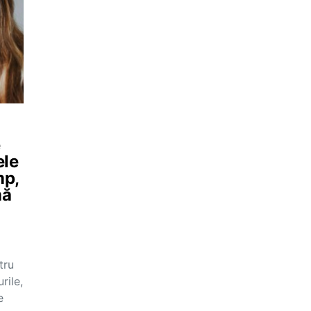
e
ele
mp,
mă
tru
rile,
e