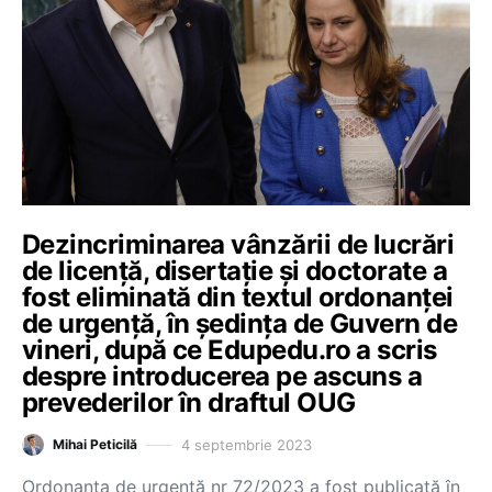
Dezincriminarea vânzării de lucrări
de licență, disertație și doctorate a
fost eliminată din textul ordonanței
de urgență, în ședința de Guvern de
vineri, după ce Edupedu.ro a scris
despre introducerea pe ascuns a
prevederilor în draftul OUG
4 septembrie 2023
Mihai Peticilă
Ordonanța de urgență nr 72/2023 a fost publicată în