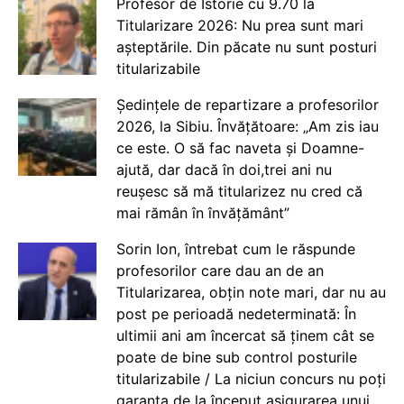
Profesor de Istorie cu 9.70 la
Titularizare 2026: Nu prea sunt mari
așteptările. Din păcate nu sunt posturi
titularizabile
Ședințele de repartizare a profesorilor
2026, la Sibiu. Învățătoare: „Am zis iau
ce este. O să fac naveta și Doamne-
ajută, dar dacă în doi,trei ani nu
reușesc să mă titularizez nu cred că
mai rămân în învățământ”
Sorin Ion, întrebat cum le răspunde
profesorilor care dau an de an
Titularizarea, obțin note mari, dar nu au
post pe perioadă nedeterminată: În
ultimii ani am încercat să ținem cât se
poate de bine sub control posturile
titularizabile / La niciun concurs nu poți
garanta de la început asigurarea unui