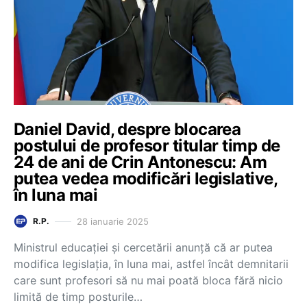
Daniel David, despre blocarea
postului de profesor titular timp de
24 de ani de Crin Antonescu: Am
putea vedea modificări legislative,
în luna mai
28 ianuarie 2025
R.P.
Ministrul educației și cercetării anunță că ar putea
modifica legislația, în luna mai, astfel încât demnitarii
care sunt profesori să nu mai poată bloca fără nicio
limită de timp posturile…