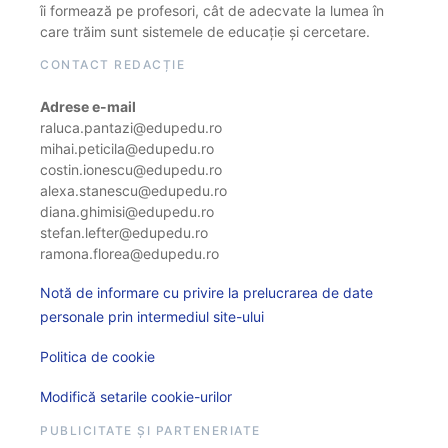
îi formează pe profesori, cât de adecvate la lumea în
care trăim sunt sistemele de educație și cercetare.
CONTACT REDACȚIE
Adrese e-mail
raluca.pantazi@edupedu.ro
mihai.peticila@edupedu.ro
costin.ionescu@edupedu.ro
alexa.stanescu@edupedu.ro
diana.ghimisi@edupedu.ro
stefan.lefter@edupedu.ro
ramona.florea@edupedu.ro
Notă de informare cu privire la prelucrarea de date
personale prin intermediul site-ului
Politica de cookie
Modifică setarile cookie-urilor
PUBLICITATE ȘI PARTENERIATE