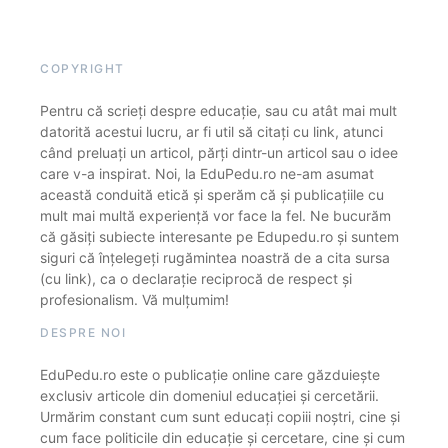
COPYRIGHT
Pentru că scrieți despre educație, sau cu atât mai mult
datorită acestui lucru, ar fi util să citați cu link, atunci
când preluați un articol, părți dintr-un articol sau o idee
care v-a inspirat. Noi, la EduPedu.ro ne-am asumat
această conduită etică și sperăm că și publicațiile cu
mult mai multă experiență vor face la fel. Ne bucurăm
că găsiți subiecte interesante pe Edupedu.ro și suntem
siguri că înțelegeți rugămintea noastră de a cita sursa
(cu link), ca o declarație reciprocă de respect și
profesionalism. Vă mulțumim!
DESPRE NOI
EduPedu.ro este o publicație online care găzduiește
exclusiv articole din domeniul educației și cercetării.
Urmărim constant cum sunt educați copiii noștri, cine și
cum face politicile din educație și cercetare, cine și cum