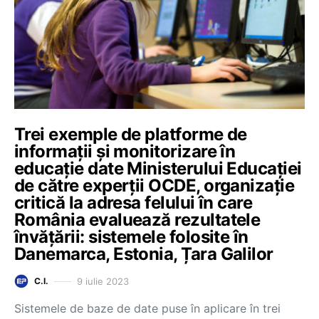
Trei exemple de platforme de
informații și monitorizare în
educație date Ministerului Educației
de către experții OCDE, organizație
critică la adresa felului în care
România evaluează rezultatele
învățării: sistemele folosite în
Danemarca, Estonia, Țara Galilor
9 iulie 2023
C.I.
Sistemele de baze de date puse în aplicare în trei