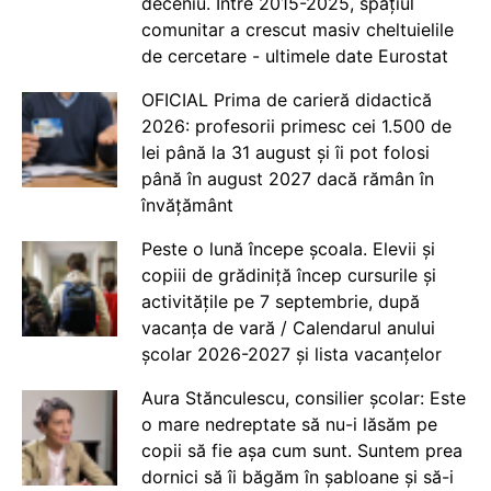
deceniu. Între 2015-2025, spațiul
comunitar a crescut masiv cheltuielile
de cercetare - ultimele date Eurostat
OFICIAL Prima de carieră didactică
2026: profesorii primesc cei 1.500 de
lei până la 31 august și îi pot folosi
până în august 2027 dacă rămân în
învățământ
Peste o lună începe școala. Elevii și
copiii de grădiniță încep cursurile și
activitățile pe 7 septembrie, după
vacanța de vară / Calendarul anului
școlar 2026-2027 și lista vacanțelor
Aura Stănculescu, consilier școlar: Este
o mare nedreptate să nu-i lăsăm pe
copii să fie așa cum sunt. Suntem prea
dornici să îi băgăm în șabloane și să-i