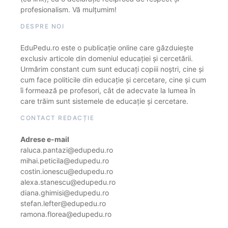
profesionalism. Vă mulțumim!
DESPRE NOI
EduPedu.ro este o publicație online care găzduiește
exclusiv articole din domeniul educației și cercetării.
Urmărim constant cum sunt educați copiii noștri, cine și
cum face politicile din educație și cercetare, cine și cum
îi formează pe profesori, cât de adecvate la lumea în
care trăim sunt sistemele de educație și cercetare.
CONTACT REDACȚIE
Adrese e-mail
raluca.pantazi@edupedu.ro
mihai.peticila@edupedu.ro
costin.ionescu@edupedu.ro
alexa.stanescu@edupedu.ro
diana.ghimisi@edupedu.ro
stefan.lefter@edupedu.ro
ramona.florea@edupedu.ro