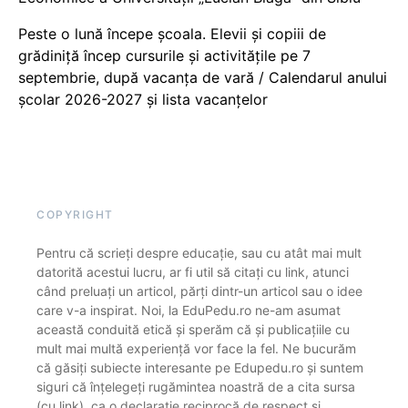
Peste o lună începe școala. Elevii și copiii de
grădiniță încep cursurile și activitățile pe 7
septembrie, după vacanța de vară / Calendarul anului
școlar 2026-2027 și lista vacanțelor
COPYRIGHT
Pentru că scrieți despre educație, sau cu atât mai mult
datorită acestui lucru, ar fi util să citați cu link, atunci
când preluați un articol, părți dintr-un articol sau o idee
care v-a inspirat. Noi, la EduPedu.ro ne-am asumat
această conduită etică și sperăm că și publicațiile cu
mult mai multă experiență vor face la fel. Ne bucurăm
că găsiți subiecte interesante pe Edupedu.ro și suntem
siguri că înțelegeți rugămintea noastră de a cita sursa
(cu link), ca o declarație reciprocă de respect și