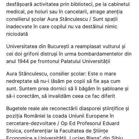
desfășoară activitatea prin biblioteci, pe la cabinetul
medical, pe holuri sau în cancelarii, atrage atenția
consilierul școlar Aura Stănculescu / Sunt spații
inadecvate în care copilul nu va destăinui nimic
niciodată
Universitatea din București a reamplasat vulturul și
cei doi grifoni distruși în urma bombardamentelor din
anul 1944 pe frontonul Palatului Universității
Aura Stănculescu, consilier școlar: Este o mare
nedreptate să nu-i lăsăm pe copii să fie așa cum
sunt. Suntem prea dornici să îi băgăm în șabloane și
să-i corectăm, să invalidăm ceea ce fac diferit
Bugetele reale ale reconectării diasporei științifice și
poziția României la coada Uniunii Europene în
cercetare-dezvoltare / Op Ed Profesorul Eduard
Stoica, conferențiar la Facultatea de Științe
Economice a Universității „Lucian Blaga” din Sibiu