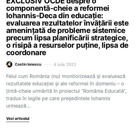
EXCLUSIV OCDE despre o
componentă-cheie a reformei
Iohannis-Deca din educație:
evaluarea rezultatelor învățării este
amenințată de probleme sistemice
precum lipsa planificării strategice,
o risipă a resurselor puține, lipsa de
coordonare
4 iulie 2023
Costin Ionescu
Felul cum România (nu) monitorizează și evaluează
rezultatele educației și ale reformei în domeniu – o
țintă-cheie urmărită în proiectul “România Educată”,
tradus în legile pe care președintele Iohannis
urmează…
Vezi articolul