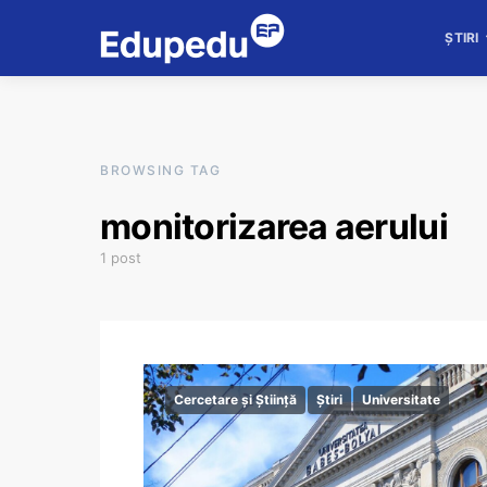
ȘTIRI
BROWSING TAG
monitorizarea aerului
1 post
Cercetare și Știință
Știri
Universitate