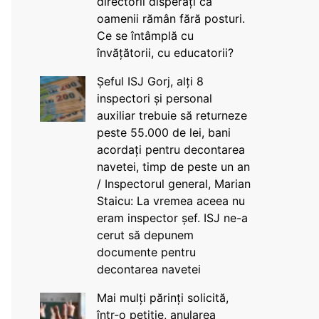
directorii disperați că
oamenii rămân fără posturi.
Ce se întâmplă cu
învățătorii, cu educatorii?
Șeful ISJ Gorj, alți 8
inspectori și personal
auxiliar trebuie să returneze
peste 55.000 de lei, bani
acordați pentru decontarea
navetei, timp de peste un an
/ Inspectorul general, Marian
Staicu: La vremea aceea nu
eram inspector șef. ISJ ne-a
cerut să depunem
documente pentru
decontarea navetei
Mai mulți părinți solicită,
într-o petiție, anularea