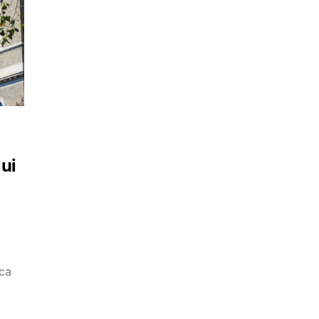
lui
oca