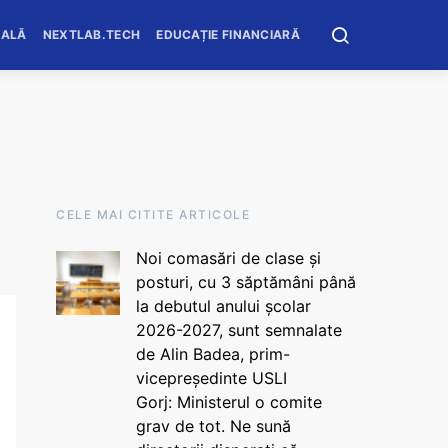
OALĂ
NEXTLAB.TECH
EDUCAȚIE FINANCIARĂ
CELE MAI CITITE ARTICOLE
Noi comasări de clase și
posturi, cu 3 săptămâni până
la debutul anului școlar
2026-2027, sunt semnalate
de Alin Badea, prim-
vicepreședinte USLI
Gorj: Ministerul o comite
grav de tot. Ne sună