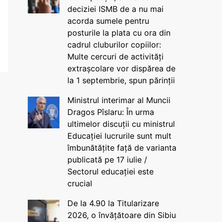
deciziei ISMB de a nu mai
acorda sumele pentru
posturile la plata cu ora din
cadrul cluburilor copiilor:
Multe cercuri de activități
extrașcolare vor dispărea de
la 1 septembrie, spun părinții
Ministrul interimar al Muncii
Dragos Pîslaru: În urma
ultimelor discuții cu ministrul
Educației lucrurile sunt mult
îmbunătățite față de varianta
publicată pe 17 iulie /
Sectorul educației este
crucial
De la 4.90 la Titularizare
2026, o învățătoare din Sibiu