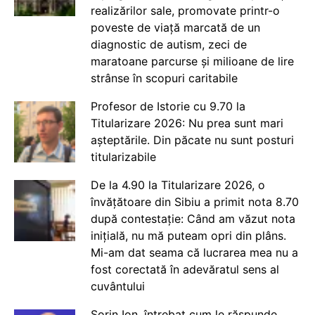
realizărilor sale, promovate printr-o
poveste de viață marcată de un
diagnostic de autism, zeci de
maratoane parcurse și milioane de lire
strânse în scopuri caritabile
Profesor de Istorie cu 9.70 la
Titularizare 2026: Nu prea sunt mari
așteptările. Din păcate nu sunt posturi
titularizabile
De la 4.90 la Titularizare 2026, o
învățătoare din Sibiu a primit nota 8.70
după contestație: Când am văzut nota
inițială, nu mă puteam opri din plâns.
Mi-am dat seama că lucrarea mea nu a
fost corectată în adevăratul sens al
cuvântului
Sorin Ion, întrebat cum le răspunde