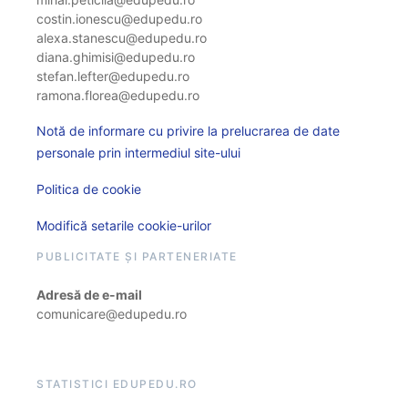
costin.ionescu@edupedu.ro
alexa.stanescu@edupedu.ro
diana.ghimisi@edupedu.ro
stefan.lefter@edupedu.ro
ramona.florea@edupedu.ro
Notă de informare cu privire la prelucrarea de date
personale prin intermediul site-ului
Politica de cookie
Modifică setarile cookie-urilor
PUBLICITATE ȘI PARTENERIATE
Adresă de e-mail
comunicare@edupedu.ro
STATISTICI EDUPEDU.RO