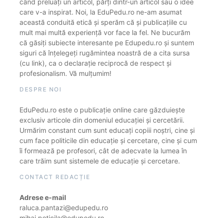
când preluați un articol, părți dintr-un articol sau o idee
care v-a inspirat. Noi, la EduPedu.ro ne-am asumat
această conduită etică și sperăm că și publicațiile cu
mult mai multă experiență vor face la fel. Ne bucurăm
că găsiți subiecte interesante pe Edupedu.ro și suntem
siguri că înțelegeți rugămintea noastră de a cita sursa
(cu link), ca o declarație reciprocă de respect și
profesionalism. Vă mulțumim!
DESPRE NOI
EduPedu.ro este o publicație online care găzduiește
exclusiv articole din domeniul educației și cercetării.
Urmărim constant cum sunt educați copiii noștri, cine și
cum face politicile din educație și cercetare, cine și cum
îi formează pe profesori, cât de adecvate la lumea în
care trăim sunt sistemele de educație și cercetare.
CONTACT REDACȚIE
Adrese e-mail
raluca.pantazi@edupedu.ro
mihai.peticila@edupedu.ro