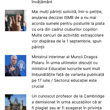
învățământ
Mai mulți părinți solicită, într-o petiție,
anularea deciziei ISMB de a nu mai
acorda sumele pentru posturile la plata
cu ora din cadrul cluburilor copiilor:
Multe cercuri de activități extrașcolare
vor dispărea de la 1 septembrie, spun
părinții
Ministrul interimar al Muncii Dragos
Pîslaru: În urma ultimelor discuții cu
ministrul Educației lucrurile sunt mult
îmbunătățite față de varianta publicată
pe 17 iulie / Sectorul educației este
crucial
Un cunoscut profesor de la Cambridge
a demisionat în urma acuzațiilor că ar
fi plagiat sau ar fi exagerat în privința