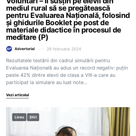
Voluntari – îi susțin pe elevii din
mediul rural să se pregătească
pentru Evaluarea Națională, folosind
și ghidurile Booklet pe post de
materiale didactice în procesul de
meditare (P)
26 februarie 2024
Advertorial
Rezultatele testării din cadrul simulării pentru
Evaluarea Națională au adus un record negativ: puțin
peste 42% dintre elevii de clasa a VIII-a care au
participat la simulare au luat note…
Vezi articolul
Liceu
Știri