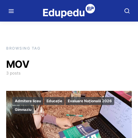
BROWSING TAG
MOV
3 posts
Admitere liceu
Educație
Evaluare Națională 2026
Gimnaziu