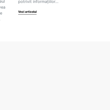
eul
potrivit informaţiilor…
vea
Vezi articolul
le
…