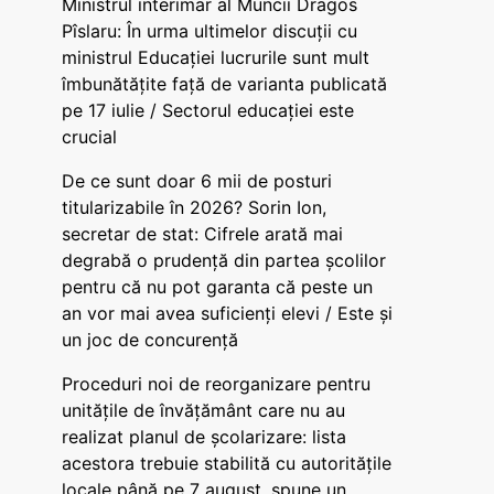
Ministrul interimar al Muncii Dragos
Pîslaru: În urma ultimelor discuții cu
ministrul Educației lucrurile sunt mult
îmbunătățite față de varianta publicată
pe 17 iulie / Sectorul educației este
crucial
De ce sunt doar 6 mii de posturi
titularizabile în 2026? Sorin Ion,
secretar de stat: Cifrele arată mai
degrabă o prudență din partea școlilor
pentru că nu pot garanta că peste un
an vor mai avea suficienți elevi / Este și
un joc de concurență
Proceduri noi de reorganizare pentru
unitățile de învățământ care nu au
realizat planul de școlarizare: lista
acestora trebuie stabilită cu autoritățile
locale până pe 7 august, spune un