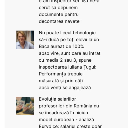
eram inspector șef. ISJ ne-a
cerut să depunem
documente pentru
decontarea navetei
Nu poate liceul tehnologic
să-i ducă pe toți elevii la un
Bacalaureat de 100%
absolvire, sunt care au intrat
cu media 2 sau 3, spune
inspectoarea Iuliana Țugui:
Performanța trebuie
măsurată și prin câți
absolvenți se angajează
Evoluția salariilor
profesorilor din România nu
se încadrează în niciun
model european - analiză
Eurydice: salariul crește doar