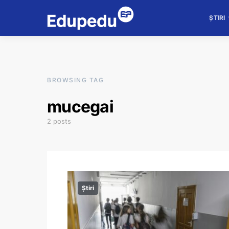
ȘTIRI
BROWSING TAG
mucegai
2 posts
Știri