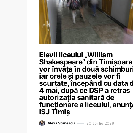
Elevii liceului „William
Shakespeare” din Timișoara
vor învăța în două schimburi
iar orele și pauzele vor fi
scurtate, începând cu data 
4 mai, după ce DSP a retras
autorizația sanitară de
funcționare a liceului, anunț
ISJ Timiș
30 aprilie 2026
Alexa Stănescu