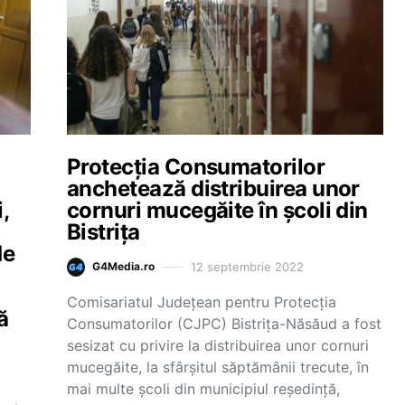
Protecția Consumatorilor
anchetează distribuirea unor
,
cornuri mucegăite în școli din
Bistrița
de
12 septembrie 2022
G4Media.ro
Comisariatul Judeţean pentru Protecţia
ă
Consumatorilor (CJPC) Bistriţa-Năsăud a fost
sesizat cu privire la distribuirea unor cornuri
mucegăite, la sfârşitul săptămânii trecute, în
mai multe şcoli din municipiul reşedinţă,