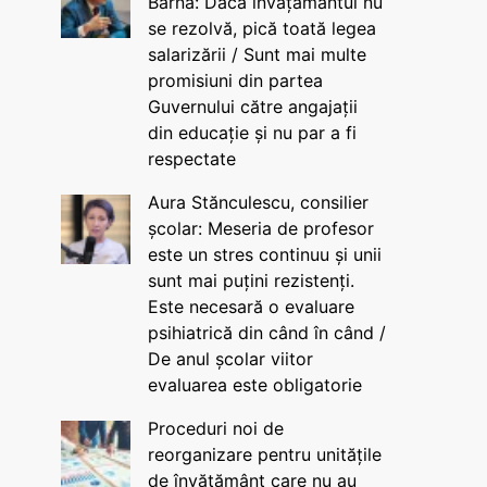
Barna: Dacă învățământul nu
se rezolvă, pică toată legea
salarizării / Sunt mai multe
promisiuni din partea
Guvernului către angajații
din educație și nu par a fi
respectate
Aura Stănculescu, consilier
școlar: Meseria de profesor
este un stres continuu și unii
sunt mai puțini rezistenți.
Este necesară o evaluare
psihiatrică din când în când /
De anul școlar viitor
evaluarea este obligatorie
Proceduri noi de
reorganizare pentru unitățile
de învățământ care nu au