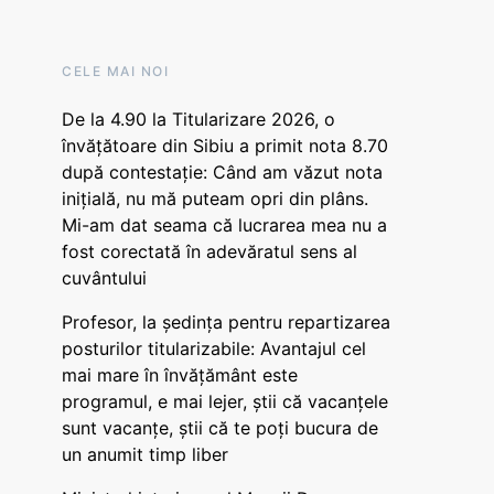
CELE MAI NOI
De la 4.90 la Titularizare 2026, o
învățătoare din Sibiu a primit nota 8.70
după contestație: Când am văzut nota
inițială, nu mă puteam opri din plâns.
Mi-am dat seama că lucrarea mea nu a
fost corectată în adevăratul sens al
cuvântului
Profesor, la ședința pentru repartizarea
posturilor titularizabile: Avantajul cel
mai mare în învățământ este
programul, e mai lejer, știi că vacanțele
sunt vacanţe, știi că te poți bucura de
un anumit timp liber