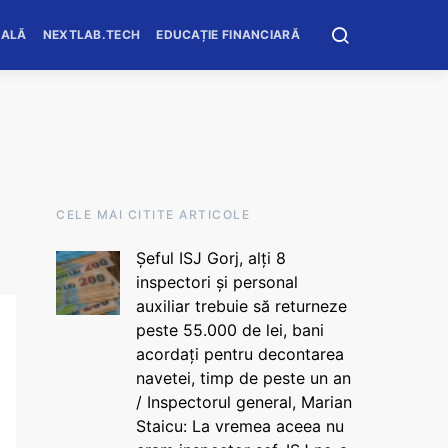
OALĂ
NEXTLAB.TECH
EDUCAȚIE FINANCIARĂ
CELE MAI CITITE ARTICOLE
Șeful ISJ Gorj, alți 8
inspectori și personal
auxiliar trebuie să returneze
peste 55.000 de lei, bani
acordați pentru decontarea
navetei, timp de peste un an
/ Inspectorul general, Marian
Staicu: La vremea aceea nu