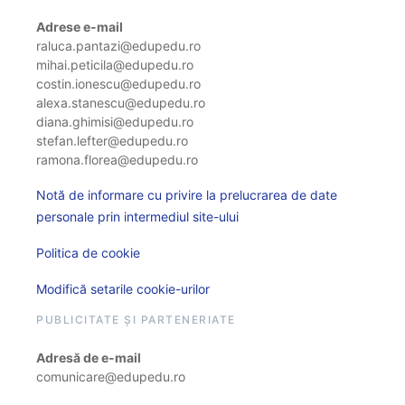
Adrese e-mail
raluca.pantazi@edupedu.ro
mihai.peticila@edupedu.ro
costin.ionescu@edupedu.ro
alexa.stanescu@edupedu.ro
diana.ghimisi@edupedu.ro
stefan.lefter@edupedu.ro
ramona.florea@edupedu.ro
Notă de informare cu privire la prelucrarea de date
personale prin intermediul site-ului
Politica de cookie
Modifică setarile cookie-urilor
PUBLICITATE ȘI PARTENERIATE
Adresă de e-mail
comunicare@edupedu.ro