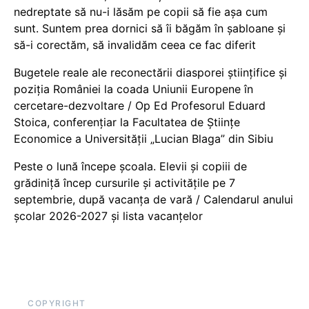
nedreptate să nu-i lăsăm pe copii să fie așa cum
sunt. Suntem prea dornici să îi băgăm în șabloane și
să-i corectăm, să invalidăm ceea ce fac diferit
Bugetele reale ale reconectării diasporei științifice și
poziția României la coada Uniunii Europene în
cercetare-dezvoltare / Op Ed Profesorul Eduard
Stoica, conferențiar la Facultatea de Științe
Economice a Universității „Lucian Blaga” din Sibiu
Peste o lună începe școala. Elevii și copiii de
grădiniță încep cursurile și activitățile pe 7
septembrie, după vacanța de vară / Calendarul anului
școlar 2026-2027 și lista vacanțelor
COPYRIGHT