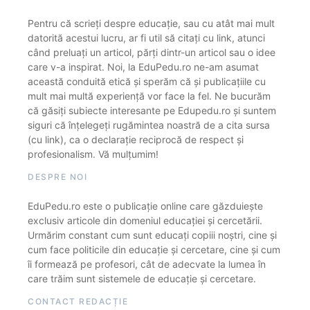
Pentru că scrieți despre educație, sau cu atât mai mult
datorită acestui lucru, ar fi util să citați cu link, atunci
când preluați un articol, părți dintr-un articol sau o idee
care v-a inspirat. Noi, la EduPedu.ro ne-am asumat
această conduită etică și sperăm că și publicațiile cu
mult mai multă experiență vor face la fel. Ne bucurăm
că găsiți subiecte interesante pe Edupedu.ro și suntem
siguri că înțelegeți rugămintea noastră de a cita sursa
(cu link), ca o declarație reciprocă de respect și
profesionalism. Vă mulțumim!
DESPRE NOI
EduPedu.ro este o publicație online care găzduiește
exclusiv articole din domeniul educației și cercetării.
Urmărim constant cum sunt educați copiii noștri, cine și
cum face politicile din educație și cercetare, cine și cum
îi formează pe profesori, cât de adecvate la lumea în
care trăim sunt sistemele de educație și cercetare.
CONTACT REDACȚIE