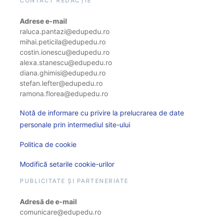
CONTACT REDACȚIE
Adrese e-mail
raluca.pantazi@edupedu.ro
mihai.peticila@edupedu.ro
costin.ionescu@edupedu.ro
alexa.stanescu@edupedu.ro
diana.ghimisi@edupedu.ro
stefan.lefter@edupedu.ro
ramona.florea@edupedu.ro
Notă de informare cu privire la prelucrarea de date
personale prin intermediul site-ului
Politica de cookie
Modifică setarile cookie-urilor
PUBLICITATE ȘI PARTENERIATE
Adresă de e-mail
comunicare@edupedu.ro