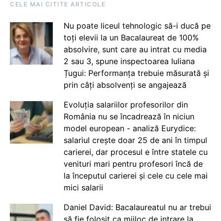
CELE MAI CITITE ARTICOLE
Nu poate liceul tehnologic să-i ducă pe
toți elevii la un Bacalaureat de 100%
absolvire, sunt care au intrat cu media
2 sau 3, spune inspectoarea Iuliana
Țugui: Performanța trebuie măsurată și
prin câți absolvenți se angajează
Evoluția salariilor profesorilor din
România nu se încadrează în niciun
model european - analiză Eurydice:
salariul crește doar 25 de ani în timpul
carierei, dar procesul e între statele cu
venituri mari pentru profesori încă de
la începutul carierei și cele cu cele mai
mici salarii
Daniel David: Bacalaureatul nu ar trebui
să fie folosit ca mijloc de intrare la