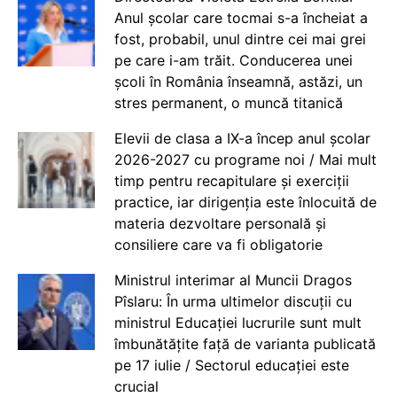
Anul școlar care tocmai s-a încheiat a
fost, probabil, unul dintre cei mai grei
pe care i-am trăit. Conducerea unei
școli în România înseamnă, astăzi, un
stres permanent, o muncă titanică
Elevii de clasa a IX-a încep anul școlar
2026-2027 cu programe noi / Mai mult
timp pentru recapitulare și exerciții
practice, iar dirigenția este înlocuită de
materia dezvoltare personală și
consiliere care va fi obligatorie
Ministrul interimar al Muncii Dragos
Pîslaru: În urma ultimelor discuții cu
ministrul Educației lucrurile sunt mult
îmbunătățite față de varianta publicată
pe 17 iulie / Sectorul educației este
crucial