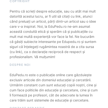
COPYRIGHT
Pentru că scrieți despre educație, sau cu atât mai mult
datorită acestui lucru, ar fi util să citați cu link, atunci
când preluați un articol, părți dintr-un articol sau o idee
care v-a inspirat. Noi, la EduPedu.ro ne-am asumat
această conduită etică și sperăm că și publicațiile cu
mult mai multă experiență vor face la fel. Ne bucurăm
că găsiți subiecte interesante pe Edupedu.ro și suntem
siguri că înțelegeți rugămintea noastră de a cita sursa
(cu link), ca o declarație reciprocă de respect și
profesionalism. Vă mulțumim!
DESPRE NOI
EduPedu.ro este o publicație online care găzduiește
exclusiv articole din domeniul educației și cercetării.
Urmărim constant cum sunt educați copiii noștri, cine și
cum face politicile din educație și cercetare, cine și cum
îi formează pe profesori, cât de adecvate la lumea în
care trăim sunt sistemele de educație și cercetare.