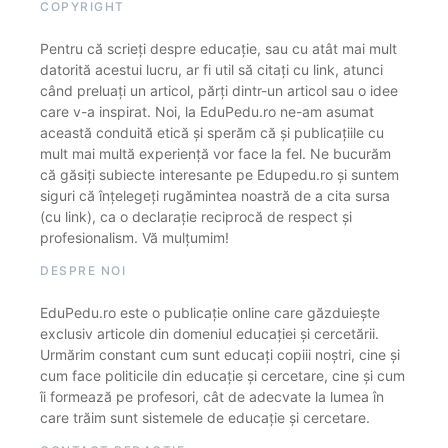
COPYRIGHT
Pentru că scrieți despre educație, sau cu atât mai mult
datorită acestui lucru, ar fi util să citați cu link, atunci
când preluați un articol, părți dintr-un articol sau o idee
care v-a inspirat. Noi, la EduPedu.ro ne-am asumat
această conduită etică și sperăm că și publicațiile cu
mult mai multă experiență vor face la fel. Ne bucurăm
că găsiți subiecte interesante pe Edupedu.ro și suntem
siguri că înțelegeți rugămintea noastră de a cita sursa
(cu link), ca o declarație reciprocă de respect și
profesionalism. Vă mulțumim!
DESPRE NOI
EduPedu.ro este o publicație online care găzduiește
exclusiv articole din domeniul educației și cercetării.
Urmărim constant cum sunt educați copiii noștri, cine și
cum face politicile din educație și cercetare, cine și cum
îi formează pe profesori, cât de adecvate la lumea în
care trăim sunt sistemele de educație și cercetare.