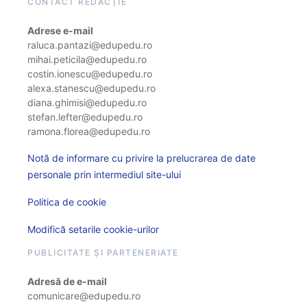
CONTACT REDACȚIE
Adrese e-mail
raluca.pantazi@edupedu.ro
mihai.peticila@edupedu.ro
costin.ionescu@edupedu.ro
alexa.stanescu@edupedu.ro
diana.ghimisi@edupedu.ro
stefan.lefter@edupedu.ro
ramona.florea@edupedu.ro
Notă de informare cu privire la prelucrarea de date
personale prin intermediul site-ului
Politica de cookie
Modifică setarile cookie-urilor
PUBLICITATE ȘI PARTENERIATE
Adresă de e-mail
comunicare@edupedu.ro