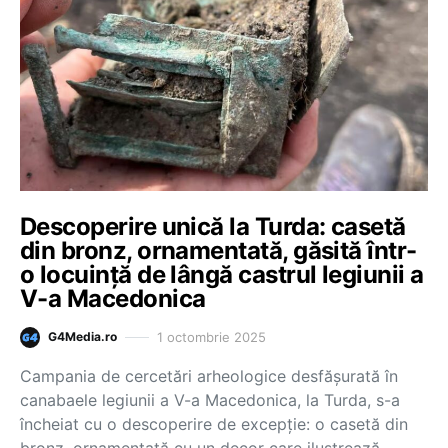
Descoperire unică la Turda: casetă
din bronz, ornamentată, găsită într-
o locuință de lângă castrul legiunii a
V-a Macedonica
1 octombrie 2025
G4Media.ro
Campania de cercetări arheologice desfășurată în
canabaele legiunii a V-a Macedonica, la Turda, s-a
încheiat cu o descoperire de excepție: o casetă din
bronz, ornamentată cu un decor care ilustrează…