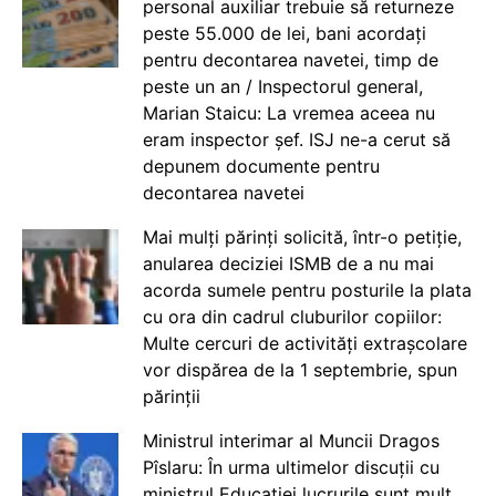
personal auxiliar trebuie să returneze
peste 55.000 de lei, bani acordați
pentru decontarea navetei, timp de
peste un an / Inspectorul general,
Marian Staicu: La vremea aceea nu
eram inspector șef. ISJ ne-a cerut să
depunem documente pentru
decontarea navetei
Mai mulți părinți solicită, într-o petiție,
anularea deciziei ISMB de a nu mai
acorda sumele pentru posturile la plata
cu ora din cadrul cluburilor copiilor:
Multe cercuri de activități extrașcolare
vor dispărea de la 1 septembrie, spun
părinții
Ministrul interimar al Muncii Dragos
Pîslaru: În urma ultimelor discuții cu
ministrul Educației lucrurile sunt mult