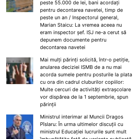
peste 55.000 de lei, bani acordați
pentru decontarea navetei, timp de
peste un an / Inspectorul general,
Marian Staicu: La vremea aceea nu
eram inspector șef. ISJ ne-a cerut să
depunem documente pentru
decontarea navetei
Mai mulți părinți solicită, într-o petiție,
anularea deciziei ISMB de a nu mai
acorda sumele pentru posturile la plata
cu ora din cadrul cluburilor copiilor:
Multe cercuri de activități extrașcolare
vor dispărea de la 1 septembrie, spun
părinții
Ministrul interimar al Muncii Dragos
Pîslaru: În urma ultimelor discuții cu
ministrul Educației lucrurile sunt mult
îmbunătățite față de varianta publicată