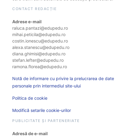
CONTACT REDACȚIE
Adrese e-mail
raluca.pantazi@edupedu.ro
mihai.peticila@edupedu.ro
costin.ionescu@edupedu.ro
alexa.stanescu@edupedu.ro
diana.ghimisi@edupedu.ro
stefan.lefter@edupedu.ro
ramona.florea@edupedu.ro
Notă de informare cu privire la prelucrarea de date
personale prin intermediul site-ului
Politica de cookie
Modifică setarile cookie-urilor
PUBLICITATE ȘI PARTENERIATE
Adresă de e-mail