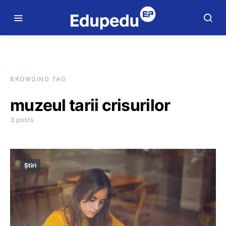
BROWSING TAG
muzeul tarii crisurilor
3 posts
Știri