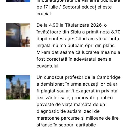
pe 17 iulie / Sectorul educației este
crucial
De la 4.90 la Titularizare 2026, o
învățătoare din Sibiu a primit nota 8.70
după contestație: Când am văzut nota
inițială, nu mă puteam opri din plâns.
Mi-am dat seama că lucrarea mea nu a
fost corectată în adevăratul sens al
cuvântului
Un cunoscut profesor de la Cambridge
a demisionat în urma acuzațiilor că ar
fi plagiat sau ar fi exagerat în privința
realizărilor sale, promovate printr-o
poveste de viață marcată de un
diagnostic de autism, zeci de
maratoane parcurse și milioane de lire
strânse în scopuri caritabile