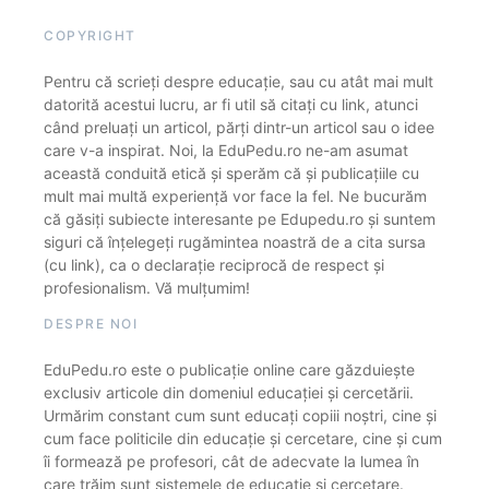
COPYRIGHT
Pentru că scrieți despre educație, sau cu atât mai mult
datorită acestui lucru, ar fi util să citați cu link, atunci
când preluați un articol, părți dintr-un articol sau o idee
care v-a inspirat. Noi, la EduPedu.ro ne-am asumat
această conduită etică și sperăm că și publicațiile cu
mult mai multă experiență vor face la fel. Ne bucurăm
că găsiți subiecte interesante pe Edupedu.ro și suntem
siguri că înțelegeți rugămintea noastră de a cita sursa
(cu link), ca o declarație reciprocă de respect și
profesionalism. Vă mulțumim!
DESPRE NOI
EduPedu.ro este o publicație online care găzduiește
exclusiv articole din domeniul educației și cercetării.
Urmărim constant cum sunt educați copiii noștri, cine și
cum face politicile din educație și cercetare, cine și cum
îi formează pe profesori, cât de adecvate la lumea în
care trăim sunt sistemele de educație și cercetare.