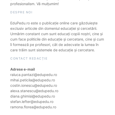
profesionalism. Vă mulțumim!
DESPRE NOI
EduPedu.ro este o publicație online care găzduiește
exclusiv articole din domeniul educației și cercetării.
Urmărim constant cum sunt educați copiii noștri, cine și
cum face politicile din educație și cercetare, cine și cum
îi formează pe profesori, cât de adecvate la lumea în
care trăim sunt sistemele de educație și cercetare.
CONTACT REDACȚIE
Adrese e-mail
raluca.pantazi@edupedu.ro
mihai.peticila@edupedu.ro
costin.ionescu@edupedu.ro
alexa.stanescu@edupedu.ro
diana.ghimisi@edupedu.ro
stefan.lefter@edupedu.ro
ramona.florea@edupedu.ro