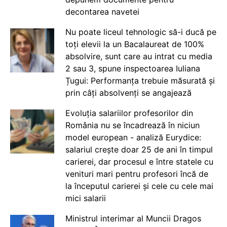
decontarea navetei
Nu poate liceul tehnologic să-i ducă pe
toți elevii la un Bacalaureat de 100%
absolvire, sunt care au intrat cu media
2 sau 3, spune inspectoarea Iuliana
Țugui: Performanța trebuie măsurată și
prin câți absolvenți se angajează
Evoluția salariilor profesorilor din
România nu se încadrează în niciun
model european - analiză Eurydice:
salariul crește doar 25 de ani în timpul
carierei, dar procesul e între statele cu
venituri mari pentru profesori încă de
la începutul carierei și cele cu cele mai
mici salarii
Ministrul interimar al Muncii Dragos