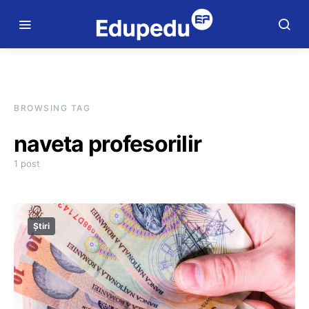
BROWSING TAG
naveta profesorilir
1 post
Știri