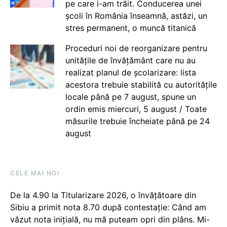
pe care i-am trăit. Conducerea unei
școli în România înseamnă, astăzi, un
stres permanent, o muncă titanică
Proceduri noi de reorganizare pentru
unitățile de învățământ care nu au
realizat planul de școlarizare: lista
acestora trebuie stabilită cu autoritățile
locale până pe 7 august, spune un
ordin emis miercuri, 5 august / Toate
măsurile trebuie încheiate până pe 24
august
CELE MAI NOI
De la 4.90 la Titularizare 2026, o învățătoare din
Sibiu a primit nota 8.70 după contestație: Când am
văzut nota inițială, nu mă puteam opri din plâns. Mi-