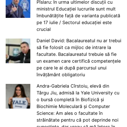
Pîslaru: În urma ultimelor discuții cu
ministrul Educației lucrurile sunt mult
îmbunătățite față de varianta publicată
pe 17 iulie / Sectorul educației este
crucial
Daniel David: Bacalaureatul nu ar trebui
să fie folosit ca mijloc de intrare la
facultate. Bacalaureatul trebuie să fie
un examen care certifică competențele
pe care le ai după parcursul unui
învățământ obligatoriu
Andra-Gabriela Cîrstoiu, elevă din
Târgu Jiu, admisă la Yale University cu
o bursă completă în Biofizică și
Biochimie Moleculară și Computer
Science: Am ales o facultate în
străinătate pentru că pot deprinde noi
cunoștințe, dar vreau să mă întorc în