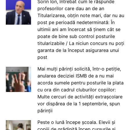
Sorin Ion, întrebat cum le răspunde
profesorilor care dau an de an
Titularizarea, obțin note mari, dar nu au
post pe perioadă nedeterminată: În
ultimii ani am încercat să ținem cât se
poate de bine sub control posturile
titularizabile / La niciun concurs nu poți
garanta de la început asigurarea unui
post
Mai mulți părinți solicită, într-o petiție,
anularea deciziei ISMB de a nu mai
acorda sumele pentru posturile la plata
cu ora din cadrul cluburilor copiilor:
Multe cercuri de activități extrașcolare
vor dispărea de la 1 septembrie, spun
părinții
Peste o lună începe școala. Elevii și
copiii de grădiniță încep cursurile și