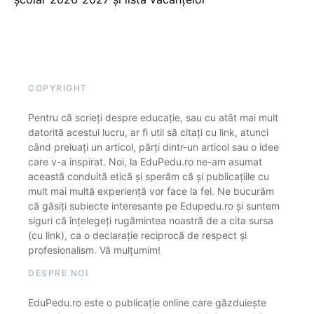
COPYRIGHT
Pentru că scrieți despre educație, sau cu atât mai mult
datorită acestui lucru, ar fi util să citați cu link, atunci
când preluați un articol, părți dintr-un articol sau o idee
care v-a inspirat. Noi, la EduPedu.ro ne-am asumat
această conduită etică și sperăm că și publicațiile cu
mult mai multă experiență vor face la fel. Ne bucurăm
că găsiți subiecte interesante pe Edupedu.ro și suntem
siguri că înțelegeți rugămintea noastră de a cita sursa
(cu link), ca o declarație reciprocă de respect și
profesionalism. Vă mulțumim!
DESPRE NOI
EduPedu.ro este o publicație online care găzduiește