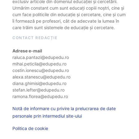
exclusiv articole din domeniul educației și cercetării.
Urmărim constant cum sunt educați copiii noștri, cine și
cum face politicile din educație și cercetare, cine și cum
îi formează pe profesori, cât de adecvate la lumea în
care trăim sunt sistemele de educație și cercetare.
CONTACT REDACȚIE
Adrese e-mail
raluca.pantazi@edupedu.ro
mihai.peticila@edupedu.ro
costin.ionescu@edupedu.ro
alexa.stanescu@edupedu.ro
diana.ghimisi@edupedu.ro
stefan.lefter@edupedu.ro
ramona.florea@edupedu.ro
Notă de informare cu privire la prelucrarea de date
personale prin intermediul site-ului
Politica de cookie