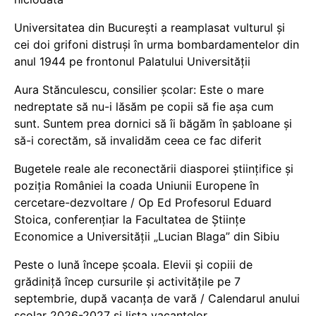
Universitatea din București a reamplasat vulturul și
cei doi grifoni distruși în urma bombardamentelor din
anul 1944 pe frontonul Palatului Universității
Aura Stănculescu, consilier școlar: Este o mare
nedreptate să nu-i lăsăm pe copii să fie așa cum
sunt. Suntem prea dornici să îi băgăm în șabloane și
să-i corectăm, să invalidăm ceea ce fac diferit
Bugetele reale ale reconectării diasporei științifice și
poziția României la coada Uniunii Europene în
cercetare-dezvoltare / Op Ed Profesorul Eduard
Stoica, conferențiar la Facultatea de Științe
Economice a Universității „Lucian Blaga” din Sibiu
Peste o lună începe școala. Elevii și copiii de
grădiniță încep cursurile și activitățile pe 7
septembrie, după vacanța de vară / Calendarul anului
școlar 2026-2027 și lista vacanțelor