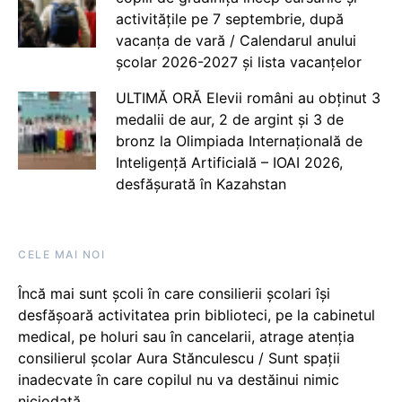
activitățile pe 7 septembrie, după
vacanța de vară / Calendarul anului
școlar 2026-2027 și lista vacanțelor
ULTIMĂ ORĂ Elevii români au obținut 3
medalii de aur, 2 de argint și 3 de
bronz la Olimpiada Internațională de
Inteligență Artificială – IOAI 2026,
desfășurată în Kazahstan
CELE MAI NOI
Încă mai sunt școli în care consilierii școlari își
desfășoară activitatea prin biblioteci, pe la cabinetul
medical, pe holuri sau în cancelarii, atrage atenția
consilierul școlar Aura Stănculescu / Sunt spații
inadecvate în care copilul nu va destăinui nimic
niciodată