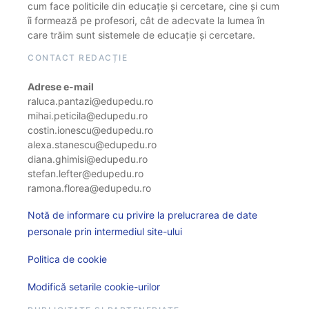
cum face politicile din educație și cercetare, cine și cum
îi formează pe profesori, cât de adecvate la lumea în
care trăim sunt sistemele de educație și cercetare.
CONTACT REDACȚIE
Adrese e-mail
raluca.pantazi@edupedu.ro
mihai.peticila@edupedu.ro
costin.ionescu@edupedu.ro
alexa.stanescu@edupedu.ro
diana.ghimisi@edupedu.ro
stefan.lefter@edupedu.ro
ramona.florea@edupedu.ro
Notă de informare cu privire la prelucrarea de date
personale prin intermediul site-ului
Politica de cookie
Modifică setarile cookie-urilor