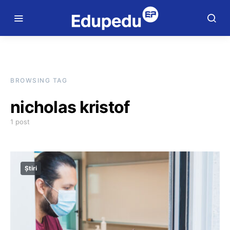
BROWSING TAG
nicholas kristof
1 post
Știri