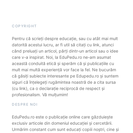
COPYRIGHT
Pentru că scrieți despre educație, sau cu atât mai mult
datorită acestui lucru, ar fi util să citați cu link, atunci
când preluați un articol, părți dintr-un articol sau o idee
care v-a inspirat. Noi, la EduPedu.ro ne-am asumat
această conduită etică și sperăm că și publicațiile cu
mult mai multă experiență vor face la fel. Ne bucurăm
că găsiți subiecte interesante pe Edupedu.ro și suntem
siguri că înțelegeți rugămintea noastră de a cita sursa
(cu link), ca o declarație reciprocă de respect și
profesionalism. Vă mulțumim!
DESPRE NOI
EduPedu.ro este o publicație online care găzduiește
exclusiv articole din domeniul educației și cercetării.
Urmărim constant cum sunt educați copiii noștri, cine și