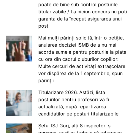
poate de bine sub control posturile
titularizabile / La niciun concurs nu poți
garanta de la început asigurarea unui
post
Mai mulți părinți solicită, într-o petiție,
anularea deciziei ISMB de a nu mai
acorda sumele pentru posturile la plata
cu ora din cadrul cluburilor copiilor:
Multe cercuri de activități extrașcolare
vor dispărea de la 1 septembrie, spun
părinții
Titularizare 2026. Astăzi, lista
posturilor pentru profesori va fi
actualizată, după repartizarea
candidaților pe posturi titularizabile
Șeful ISJ Gorj, alți 8 inspectori și
personal auxiliar trebuie să returneze