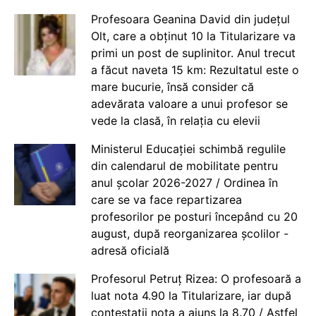
Profesoara Geanina David din județul
Olt, care a obținut 10 la Titularizare va
primi un post de suplinitor. Anul trecut
a făcut naveta 15 km: Rezultatul este o
mare bucurie, însă consider că
adevărata valoare a unui profesor se
vede la clasă, în relația cu elevii
Ministerul Educației schimbă regulile
din calendarul de mobilitate pentru
anul școlar 2026-2027 / Ordinea în
care se va face repartizarea
profesorilor pe posturi începând cu 20
august, după reorganizarea școlilor -
adresă oficială
Profesorul Petruț Rizea: O profesoară a
luat nota 4.90 la Titularizare, iar după
contestații nota a ajuns la 8.70 / Astfel