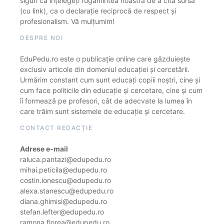
siguri că înțelegeți rugămintea noastră de a cita sursa
(cu link), ca o declarație reciprocă de respect și
profesionalism. Vă mulțumim!
DESPRE NOI
EduPedu.ro este o publicație online care găzduiește
exclusiv articole din domeniul educației și cercetării.
Urmărim constant cum sunt educați copiii noștri, cine și
cum face politicile din educație și cercetare, cine și cum
îi formează pe profesori, cât de adecvate la lumea în
care trăim sunt sistemele de educație și cercetare.
CONTACT REDACȚIE
Adrese e-mail
raluca.pantazi@edupedu.ro
mihai.peticila@edupedu.ro
costin.ionescu@edupedu.ro
alexa.stanescu@edupedu.ro
diana.ghimisi@edupedu.ro
stefan.lefter@edupedu.ro
ramona.florea@edupedu.ro