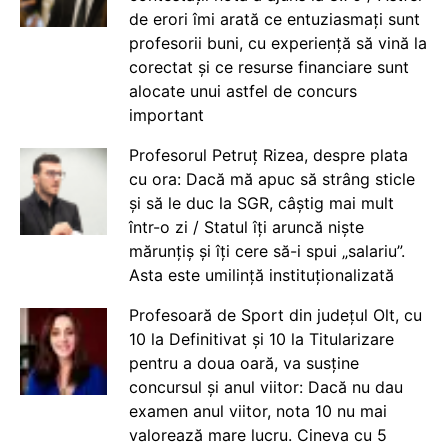
de erori îmi arată ce entuziasmați sunt
profesorii buni, cu experiență să vină la
corectat și ce resurse financiare sunt
alocate unui astfel de concurs
important
Profesorul Petruț Rizea, despre plata
cu ora: Dacă mă apuc să strâng sticle
și să le duc la SGR, câștig mai mult
într-o zi / Statul îți aruncă niște
mărunțiș și îți cere să-i spui „salariu”.
Asta este umilință instituționalizată
Profesoară de Sport din județul Olt, cu
10 la Definitivat și 10 la Titularizare
pentru a doua oară, va susține
concursul și anul viitor: Dacă nu dau
examen anul viitor, nota 10 nu mai
valorează mare lucru. Cineva cu 5