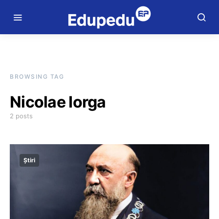
BROWSING TAG
Nicolae Iorga
2 posts
Știri