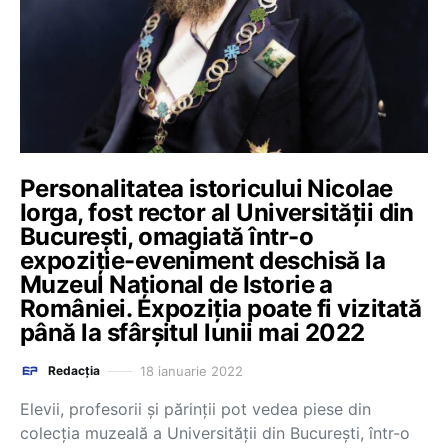
Personalitatea istoricului Nicolae
Iorga, fost rector al Universității din
București, omagiată într-o
expoziție-eveniment deschisă la
Muzeul Național de Istorie a
României. Expoziția poate fi vizitată
până la sfârșitul lunii mai 2022
18 ianuarie 2022
Redacția
Elevii, profesorii și părinții pot vedea piese din
colecția muzeală a Universității din București, într-o