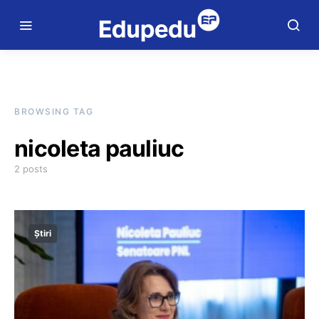
BROWSING TAG
nicoleta pauliuc
2 posts
Știri