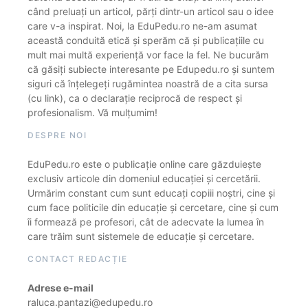
când preluați un articol, părți dintr-un articol sau o idee
care v-a inspirat. Noi, la EduPedu.ro ne-am asumat
această conduită etică și sperăm că și publicațiile cu
mult mai multă experiență vor face la fel. Ne bucurăm
că găsiți subiecte interesante pe Edupedu.ro și suntem
siguri că înțelegeți rugămintea noastră de a cita sursa
(cu link), ca o declarație reciprocă de respect și
profesionalism. Vă mulțumim!
DESPRE NOI
EduPedu.ro este o publicație online care găzduiește
exclusiv articole din domeniul educației și cercetării.
Urmărim constant cum sunt educați copiii noștri, cine și
cum face politicile din educație și cercetare, cine și cum
îi formează pe profesori, cât de adecvate la lumea în
care trăim sunt sistemele de educație și cercetare.
CONTACT REDACȚIE
Adrese e-mail
raluca.pantazi@edupedu.ro