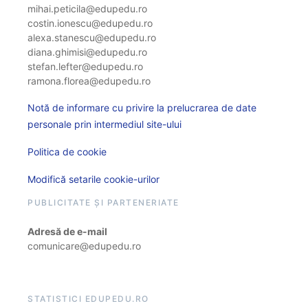
mihai.peticila@edupedu.ro
costin.ionescu@edupedu.ro
alexa.stanescu@edupedu.ro
diana.ghimisi@edupedu.ro
stefan.lefter@edupedu.ro
ramona.florea@edupedu.ro
Notă de informare cu privire la prelucrarea de date
personale prin intermediul site-ului
Politica de cookie
Modifică setarile cookie-urilor
PUBLICITATE ȘI PARTENERIATE
Adresă de e-mail
comunicare@edupedu.ro
STATISTICI EDUPEDU.RO