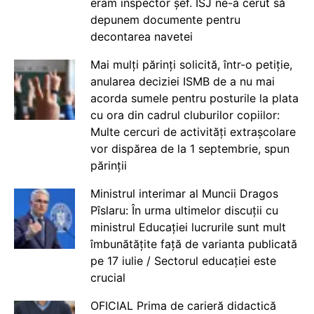
eram inspector șef. ISJ ne-a cerut să
depunem documente pentru
decontarea navetei
Mai mulți părinți solicită, într-o petiție,
anularea deciziei ISMB de a nu mai
acorda sumele pentru posturile la plata
cu ora din cadrul cluburilor copiilor:
Multe cercuri de activități extrașcolare
vor dispărea de la 1 septembrie, spun
părinții
Ministrul interimar al Muncii Dragos
Pîslaru: În urma ultimelor discuții cu
ministrul Educației lucrurile sunt mult
îmbunătățite față de varianta publicată
pe 17 iulie / Sectorul educației este
crucial
OFICIAL Prima de carieră didactică