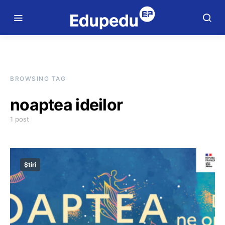
BROWSING TAG
noaptea ideilor
1 post
Știri