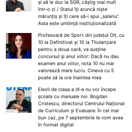
și să le duc la SGR, câștig mai mult
într-o zi / Statul îți aruncă niște
mărunțiș și îți cere să-i spui „salariu”.
Asta este umilință instituționalizată
Profesoară de Sport din județul Olt, cu
10 la Definitivat și 10 la Titularizare
pentru a doua oară, va susține
concursul și anul viitor: Dacă nu dau
examen anul viitor, nota 10 nu mai
valorează mare lucru. Cineva cu 5
poate să ia ore înaintea mea
Elevii de clasa a IX-a nu vor începe
școala cu manuale noi. Bogdan
Cristescu, directorul Centrului Național
de Curriculum și Evaluare: În cel mai
bun caz, pe 7 septembrie le vom avea
în format digital