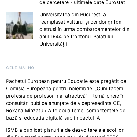
de cercetare - ultimele date Eurostat
Universitatea din București a
reamplasat vulturul și cei doi grifoni
distruși în urma bombardamentelor din
anul 1944 pe frontonul Palatului
Universității
CELE MAI NOI
Pachetul European pentru Educație este pregătit de
Comisia Europeană pentru noiembrie. „Cum facem
profesia de profesor mai atractivă” – temă-cheie în
consultări publice anunțate de vicepreședinta CE,
Roxana Mînzatu / Alte două teme: competențele de
bază și educația digitală sub impactul IA
ISMB a publicat planurile de dezvoltare ale școlilor