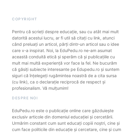
COPYRIGHT
Pentru că scrieți despre educație, sau cu atât mai mult
datorită acestui lucru, ar fi util să citați cu link, atunci
când preluați un articol, părți dintr-un articol sau o idee
care v-a inspirat. Noi, la EduPedu.ro ne-am asumat
această conduită etică și sperăm că și publicațiile cu
mult mai multă experiență vor face la fel. Ne bucurăm
că găsiți subiecte interesante pe Edupedu.ro și suntem
siguri că înțelegeți rugămintea noastră de a cita sursa
(cu link), ca o declarație reciprocă de respect și
profesionalism. Vă mulțumim!
DESPRE NOI
EduPedu.ro este o publicație online care găzduiește
exclusiv articole din domeniul educației și cercetării.
Urmărim constant cum sunt educați copiii noștri, cine și
cum face politicile din educație și cercetare, cine și cum