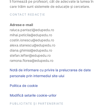
îi formează pe profesori, cât de adecvate la lumea în
care trăim sunt sistemele de educație și cercetare.
CONTACT REDACȚIE
Adrese e-mail
raluca.pantazi@edupedu.ro
mihai.peticila@edupedu.ro
costin.ionescu@edupedu.ro
alexa.stanescu@edupedu.ro
diana.ghimisi@edupedu.ro
stefan.lefter@edupedu.ro
ramona.florea@edupedu.ro
Notă de informare cu privire la prelucrarea de date
personale prin intermediul site-ului
Politica de cookie
Modifică setarile cookie-urilor
PUBLICITATE ȘI PARTENERIATE