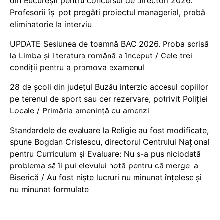
din București pentru concursul de directori 2026.
Profesorii își pot pregăti proiectul managerial, probă
eliminatorie la interviu
UPDATE Sesiunea de toamnă BAC 2026. Proba scrisă
la Limba și literatura română a început / Cele trei
condiții pentru a promova examenul
28 de școli din județul Buzău interzic accesul copiilor
pe terenul de sport sau cer rezervare, potrivit Poliției
Locale / Primăria amenință cu amenzi
Standardele de evaluare la Religie au fost modificate,
spune Bogdan Cristescu, directorul Centrului Național
pentru Curriculum și Evaluare: Nu s-a pus niciodată
problema să îi pui elevului notă pentru că merge la
Biserică / Au fost niște lucruri nu minunat înțelese și
nu minunat formulate