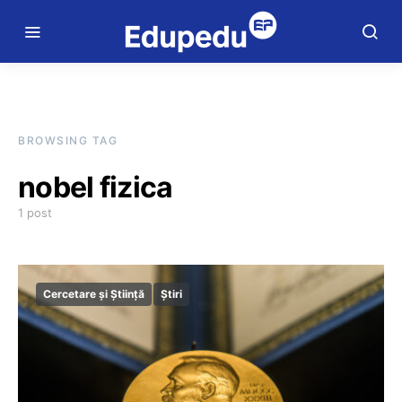
BROWSING TAG
nobel fizica
1 post
Cercetare și Știință
Știri