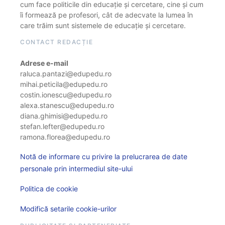
cum face politicile din educație și cercetare, cine și cum
îi formează pe profesori, cât de adecvate la lumea în
care trăim sunt sistemele de educație și cercetare.
CONTACT REDACȚIE
Adrese e-mail
raluca.pantazi@edupedu.ro
mihai.peticila@edupedu.ro
costin.ionescu@edupedu.ro
alexa.stanescu@edupedu.ro
diana.ghimisi@edupedu.ro
stefan.lefter@edupedu.ro
ramona.florea@edupedu.ro
Notă de informare cu privire la prelucrarea de date
personale prin intermediul site-ului
Politica de cookie
Modifică setarile cookie-urilor