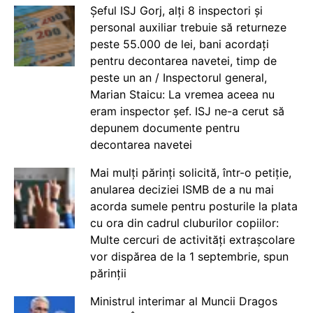
Șeful ISJ Gorj, alți 8 inspectori și
personal auxiliar trebuie să returneze
peste 55.000 de lei, bani acordați
pentru decontarea navetei, timp de
peste un an / Inspectorul general,
Marian Staicu: La vremea aceea nu
eram inspector șef. ISJ ne-a cerut să
depunem documente pentru
decontarea navetei
Mai mulți părinți solicită, într-o petiție,
anularea deciziei ISMB de a nu mai
acorda sumele pentru posturile la plata
cu ora din cadrul cluburilor copiilor:
Multe cercuri de activități extrașcolare
vor dispărea de la 1 septembrie, spun
părinții
Ministrul interimar al Muncii Dragos