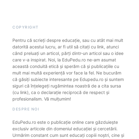
COPYRIGHT
Pentru că scrieți despre educație, sau cu atât mai mult
datorită acestui lucru, ar fi util să citați cu link, atunci
când preluați un articol, părți dintr-un articol sau o idee
care v-a inspirat. Noi, la EduPedu.ro ne-am asumat
această conduită etică și sperăm că și publicațiile cu
mult mai multă experiență vor face la fel. Ne bucurăm
că găsiți subiecte interesante pe Edupedu.ro și suntem
siguri că înțelegeți rugămintea noastră de a cita sursa
(cu link), ca o declarație reciprocă de respect și
profesionalism. Vă mulțumim!
DESPRE NOI
EduPedu.ro este o publicație online care găzduiește
exclusiv articole din domeniul educației și cercetării.
Urmărim constant cum sunt educați copiii noștri, cine și