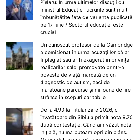
Pîslaru: În urma ultimelor discuții cu
ministrul Educației lucrurile sunt mult
îmbunătățite față de varianta publicată
pe 17 iulie / Sectorul educației este
crucial
Un cunoscut profesor de la Cambridge
a demisionat în urma acuzațiilor că ar
fi plagiat sau ar fi exagerat în privința
realizărilor sale, promovate printr-o
poveste de viață marcată de un
diagnostic de autism, zeci de
maratoane parcurse și milioane de lire
strânse în scopuri caritabile
De la 4.90 la Titularizare 2026, o
învățătoare din Sibiu a primit nota 8.70
după contestație: Când am văzut nota
inițială, nu mă puteam opri din plâns.
Mi-am dat seama că lucrarea mea nu a