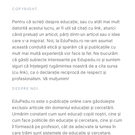
COPYRIGHT
Pentru că scrieți despre educație, sau cu atât mai mult
datorită acestui lucru, ar fi util să citați cu link, atunci
când preluați un articol, părți dintr-un articol sau o idee
care v-a inspirat. Noi, la EduPedu.ro ne-am asumat
această conduită etică și sperăm că și publicațiile cu
mult mai multă experiență vor face la fel. Ne bucurăm
că găsiți subiecte interesante pe Edupedu.ro și suntem
siguri că înțelegeți rugămintea noastră de a cita sursa
(cu link), ca o declarație reciprocă de respect și
profesionalism. Vă mulțumim!
DESPRE NOI
EduPedu.ro este o publicație online care găzduiește
exclusiv articole din domeniul educației și cercetării.
Urmărim constant cum sunt educați copiii noștri, cine și
cum face politicile din educație și cercetare, cine și cum
îi formează pe profesori, cât de adecvate la lumea în
care trăim sunt sistemele de educație și cercetare.