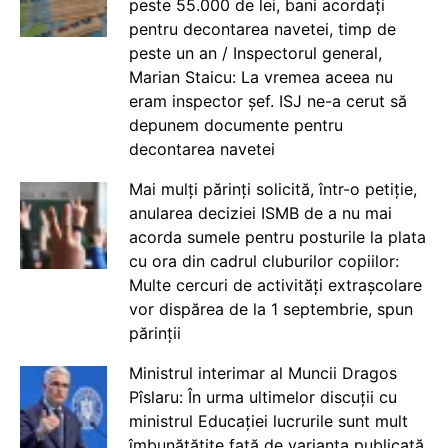
peste 55.000 de lei, bani acordați
pentru decontarea navetei, timp de
peste un an / Inspectorul general,
Marian Staicu: La vremea aceea nu
eram inspector șef. ISJ ne-a cerut să
depunem documente pentru
decontarea navetei
Mai mulți părinți solicită, într-o petiție,
anularea deciziei ISMB de a nu mai
acorda sumele pentru posturile la plata
cu ora din cadrul cluburilor copiilor:
Multe cercuri de activități extrașcolare
vor dispărea de la 1 septembrie, spun
părinții
Ministrul interimar al Muncii Dragos
Pîslaru: În urma ultimelor discuții cu
ministrul Educației lucrurile sunt mult
îmbunătățite față de varianta publicată