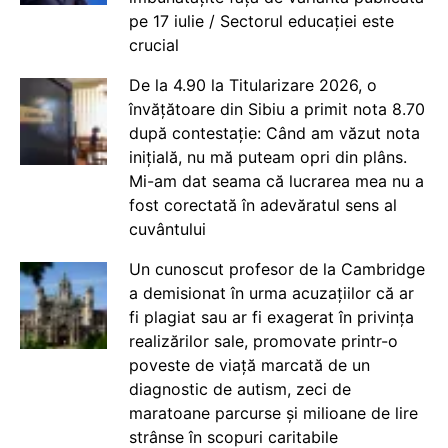
pe 17 iulie / Sectorul educației este
crucial
De la 4.90 la Titularizare 2026, o
învățătoare din Sibiu a primit nota 8.70
după contestație: Când am văzut nota
inițială, nu mă puteam opri din plâns.
Mi-am dat seama că lucrarea mea nu a
fost corectată în adevăratul sens al
cuvântului
Un cunoscut profesor de la Cambridge
a demisionat în urma acuzațiilor că ar
fi plagiat sau ar fi exagerat în privința
realizărilor sale, promovate printr-o
poveste de viață marcată de un
diagnostic de autism, zeci de
maratoane parcurse și milioane de lire
strânse în scopuri caritabile