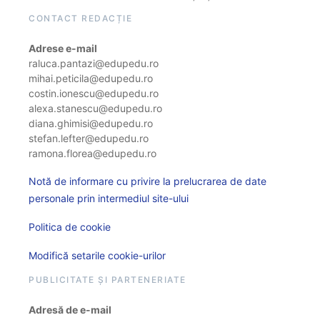
CONTACT REDACȚIE
Adrese e-mail
raluca.pantazi@edupedu.ro
mihai.peticila@edupedu.ro
costin.ionescu@edupedu.ro
alexa.stanescu@edupedu.ro
diana.ghimisi@edupedu.ro
stefan.lefter@edupedu.ro
ramona.florea@edupedu.ro
Notă de informare cu privire la prelucrarea de date
personale prin intermediul site-ului
Politica de cookie
Modifică setarile cookie-urilor
PUBLICITATE ȘI PARTENERIATE
Adresă de e-mail