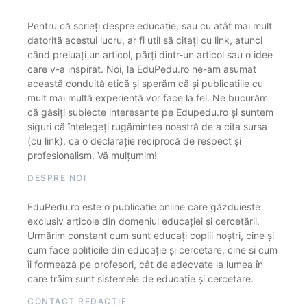
Pentru că scrieți despre educație, sau cu atât mai mult
datorită acestui lucru, ar fi util să citați cu link, atunci
când preluați un articol, părți dintr-un articol sau o idee
care v-a inspirat. Noi, la EduPedu.ro ne-am asumat
această conduită etică și sperăm că și publicațiile cu
mult mai multă experiență vor face la fel. Ne bucurăm
că găsiți subiecte interesante pe Edupedu.ro și suntem
siguri că înțelegeți rugămintea noastră de a cita sursa
(cu link), ca o declarație reciprocă de respect și
profesionalism. Vă mulțumim!
DESPRE NOI
EduPedu.ro este o publicație online care găzduiește
exclusiv articole din domeniul educației și cercetării.
Urmărim constant cum sunt educați copiii noștri, cine și
cum face politicile din educație și cercetare, cine și cum
îi formează pe profesori, cât de adecvate la lumea în
care trăim sunt sistemele de educație și cercetare.
CONTACT REDACȚIE