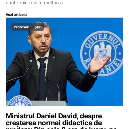
contribuie foarte mult în a…
Vezi articolul
Profesori
Știri
Ministrul Daniel David, despre
creșterea normei didactice de