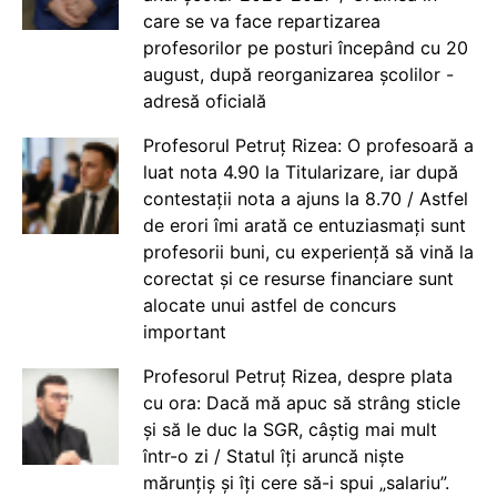
care se va face repartizarea
profesorilor pe posturi începând cu 20
august, după reorganizarea școlilor -
adresă oficială
Profesorul Petruț Rizea: O profesoară a
luat nota 4.90 la Titularizare, iar după
contestații nota a ajuns la 8.70 / Astfel
de erori îmi arată ce entuziasmați sunt
profesorii buni, cu experiență să vină la
corectat și ce resurse financiare sunt
alocate unui astfel de concurs
important
Profesorul Petruț Rizea, despre plata
cu ora: Dacă mă apuc să strâng sticle
și să le duc la SGR, câștig mai mult
într-o zi / Statul îți aruncă niște
mărunțiș și îți cere să-i spui „salariu”.