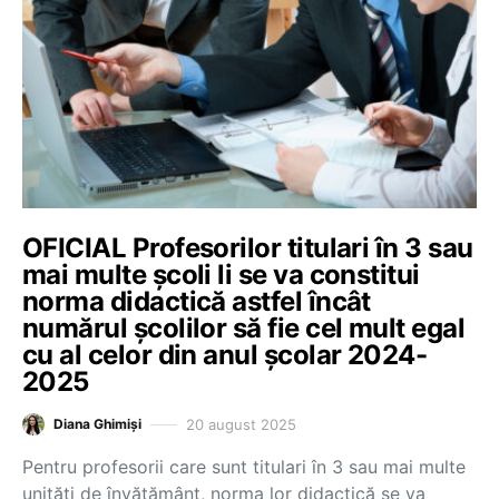
OFICIAL Profesorilor titulari în 3 sau
mai multe școli li se va constitui
norma didactică astfel încât
numărul școlilor să fie cel mult egal
cu al celor din anul școlar 2024-
2025
20 august 2025
Diana Ghimiși
Pentru profesorii care sunt titulari în 3 sau mai multe
unități de învățământ, norma lor didactică se va