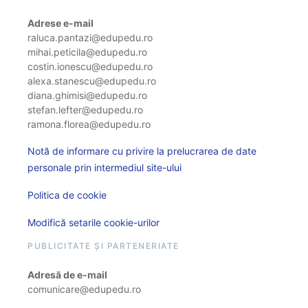
Adrese e-mail
raluca.pantazi@edupedu.ro
mihai.peticila@edupedu.ro
costin.ionescu@edupedu.ro
alexa.stanescu@edupedu.ro
diana.ghimisi@edupedu.ro
stefan.lefter@edupedu.ro
ramona.florea@edupedu.ro
Notă de informare cu privire la prelucrarea de date
personale prin intermediul site-ului
Politica de cookie
Modifică setarile cookie-urilor
PUBLICITATE ȘI PARTENERIATE
Adresă de e-mail
comunicare@edupedu.ro