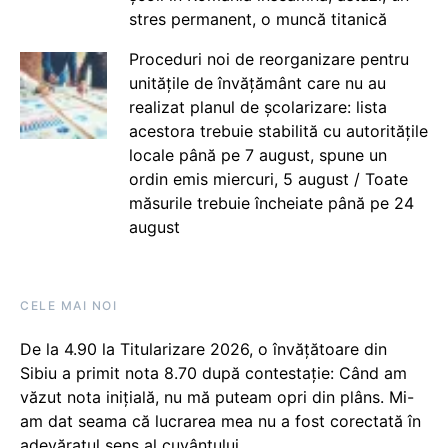
stres permanent, o muncă titanică
Proceduri noi de reorganizare pentru
unitățile de învățământ care nu au
realizat planul de școlarizare: lista
acestora trebuie stabilită cu autoritățile
locale până pe 7 august, spune un
ordin emis miercuri, 5 august / Toate
măsurile trebuie încheiate până pe 24
august
CELE MAI NOI
De la 4.90 la Titularizare 2026, o învățătoare din
Sibiu a primit nota 8.70 după contestație: Când am
văzut nota inițială, nu mă puteam opri din plâns. Mi-
am dat seama că lucrarea mea nu a fost corectată în
adevăratul sens al cuvântului