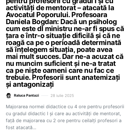
pentru profesorii cu gradul I și cu
activități de mentorat – atacată la
Avocatul Poporului. Profesoara
Daniela Bogdan: Dacă un psiholog
cum este dl ministru ne-ar fi spus că
țara e într-o situație dificilă și că ne
roagă ca pe o perioadă determinată
să înțelegem situația, poate avea
mai mult succes. Dar ne-a acuzat că
nu muncim suficient și ne-a tratat
ca pe niște oameni care nu fac ce
trebuie. Profesorii sunt anatemizați
și antagonizați
28 iulie 2025
Raluca Pantazi
Majorarea normei didactice cu 4 ore pentru profesorii
cu gradul didactic I și care au activități de mentorat,
față de majorarea cu 2 ore pentru ceilalți profesori a
fost atacată…