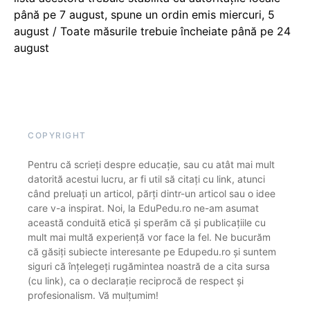
până pe 7 august, spune un ordin emis miercuri, 5
august / Toate măsurile trebuie încheiate până pe 24
august
COPYRIGHT
Pentru că scrieți despre educație, sau cu atât mai mult
datorită acestui lucru, ar fi util să citați cu link, atunci
când preluați un articol, părți dintr-un articol sau o idee
care v-a inspirat. Noi, la EduPedu.ro ne-am asumat
această conduită etică și sperăm că și publicațiile cu
mult mai multă experiență vor face la fel. Ne bucurăm
că găsiți subiecte interesante pe Edupedu.ro și suntem
siguri că înțelegeți rugămintea noastră de a cita sursa
(cu link), ca o declarație reciprocă de respect și
profesionalism. Vă mulțumim!