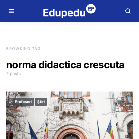
BROWSING TAG
norma didactica crescuta
2 posts
Profesori
Știri