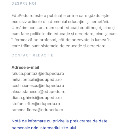
DESPRE NOI
EduPedu.ro este o publicație online care găzduiește
exclusiv articole din domeniul educației și cercetării.
Urmărim constant cum sunt educați copiii noștri, cine și
cum face politicile din educație și cercetare, cine și cum
îi formează pe profesori, cât de adecvate la lumea în
care trăim sunt sistemele de educație și cercetare.
CONTACT REDACȚIE
Adrese e-mail
raluca.pantazi@edupedu.ro
mihai.peticila@edupedu.ro
costin.ionescu@edupedu.ro
alexa.stanescu@edupedu.ro
diana.ghimisi@edupedu.ro
stefan.lefter@edupedu.ro
ramona.florea@edupedu.ro
Notă de informare cu privire la prelucrarea de date
personale prin intermediul site-ului