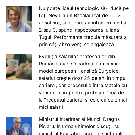
Nu poate liceul tehnologic să-i ducă pe
toți elevii la un Bacalaureat de 100%
absolvire, sunt care au intrat cu media
2 sau 3, spune inspectoarea Iuliana
Țugui: Performanța trebuie măsurată și
prin câți absolvenți se angajează
Evoluția salariilor profesorilor din
România nu se încadrează în niciun
model european - analiză Eurydice:
salariul crește doar 25 de ani în timpul
carierei, dar procesul e între statele cu
venituri mari pentru profesori încă de
la începutul carierei și cele cu cele mai
mici salarii
Ministrul interimar al Muncii Dragos
Pîslaru: În urma ultimelor discuții cu
ministrul Educației lucrurile sunt mult