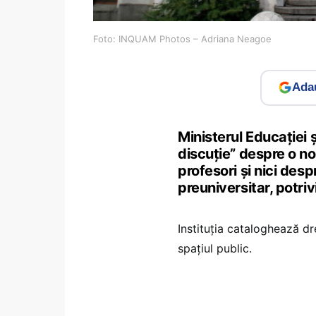
Foto: INQUAM Photos – Adriana Neagoe
Adau
Ministerul Educației ș
discuție” despre o n
profesori și nici des
preuniversitar, potriv
Instituția cataloghează dr
spațiul public.