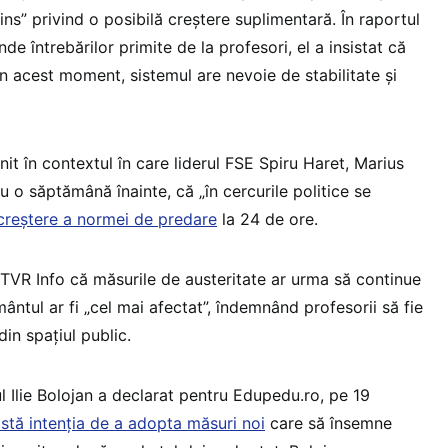
ins” privind o posibilă creștere suplimentară. În raportul
e întrebărilor primite de la profesori, el a insistat că
 în acest moment, sistemul are nevoie de stabilitate și
nit în contextul în care liderul FSE Spiru Haret, Marius
cu o săptămână înainte, că „în cercurile politice se
creștere a normei de predare
la 24 de ore.
a TVR Info că măsurile de austeritate ar urma să continue
ântul ar fi „cel mai afectat”, îndemnând profesorii să fie
 din spațiul public.
l Ilie Bolojan a declarat pentru Edupedu.ro, pe 19
istă intenția de a adopta măsuri noi
care să însemne