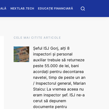
OALĂ
NEXTLAB.TECH
EDUCAȚIE FINANCIARĂ
CELE MAI CITITE ARTICOLE
Șeful ISJ Gorj, alți 8
inspectori și personal
auxiliar trebuie să returneze
peste 55.000 de lei, bani
acordați pentru decontarea
navetei, timp de peste un an
/ Inspectorul general, Marian
Staicu: La vremea aceea nu
eram inspector șef. ISJ ne-a
cerut să depunem
documente pentru