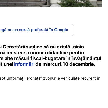
gă-ne ca sursă preferată în Google
i Cercetării susține că nu există „nicio
ouă creștere a normei didactice pentru
pre alte măsuri fiscal-bugetare în învățământul
it unei
informări
de miercuri, 10 decembrie.
ept „informații eronate” zvonurile vehiculate recurent în