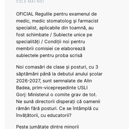
CELE MAI NOI
OFICIAL Regulile pentru examenul de
medic, medic stomatolog și farmacist
specialist, aplicabile din toamnă, au
fost schimbate / Subiecte unice pe
specialități / Condiții noi pentru
membrii comisiei ce elaborează
subiectele pentru proba scrisă
Noi comasări de clase și posturi, cu 3
săptămâni până la debutul anului școlar
2026-2027, sunt semnalate de Alin
Badea, prim-vicepreședinte USLI
Gorj: Ministerul o comite grav de tot.
Ne sună directorii disperați că oamenii
rămân fără posturi. Ce se întâmplă cu
învățătorii, cu educatorii?
Peste jumătate dintre minorii