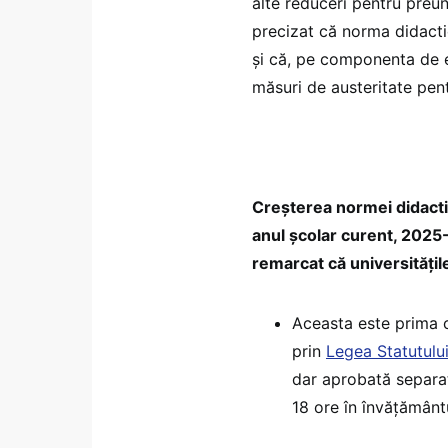
alte reduceri pentru preun
precizat că norma didact
și că, pe componenta de e
măsuri de austeritate pen
Creșterea normei didacti
anul școlar curent, 2025
remarcat că universitățil
Aceasta este prima c
prin
Legea Statutului
dar aprobată separat
18 ore în învățământu