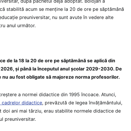
iversitar, după pachetul deja adoptat. Bolojan a
ică stabilită acum se menține la 20 de ore pe săptămână
ducație preuniversitar, nu sunt avute în vedere alte
tru anul următor.
ce de la 18 la 20 de ore pe săptămână se aplică din
-2026, și până la începutul anul școlar 2029-2030. De
e nu au fost obligate să majoreze norma profesorilor.
reștere a normei didactice din 1995 încoace. Atunci,
 cadrelor didactice
, prevăzută de legea învățământului,
 doi ani mai târziu, erau stabilite normele didactice de
l preuniversitar.