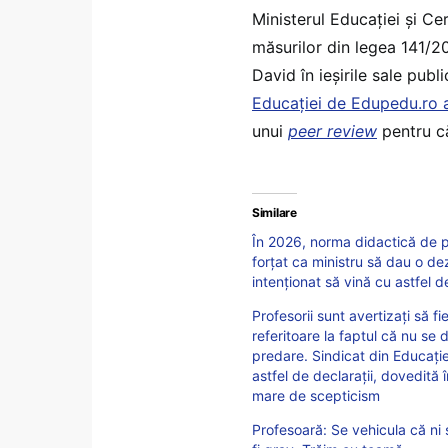
Ministerul Educației și Ce
măsurilor din legea 141/20
David în ieșirile sale publ
Educației de Edupedu.ro a
unui
peer review
pentru 
Similare
În 2026, norma didactică de p
forțat ca ministru să dau o d
intenționat să vină cu astfel d
Profesorii sunt avertizați să fi
referitoare la faptul că nu se
predare. Sindicat din Educație
astfel de declarații, dovedită 
mare de scepticism
Profesoară: Se vehicula că ni