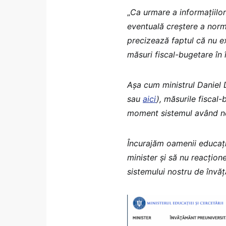
„
Ca urmare a informațiilor
eventuală creștere a norme
precizează faptul că nu exi
măsuri fiscal-bugetare în 
Așa cum ministrul Daniel 
sau
aici
), măsurile fiscal
moment sistemul având nev
Încurajăm oamenii educați
minister și să nu reacțio
sistemului nostru de învă