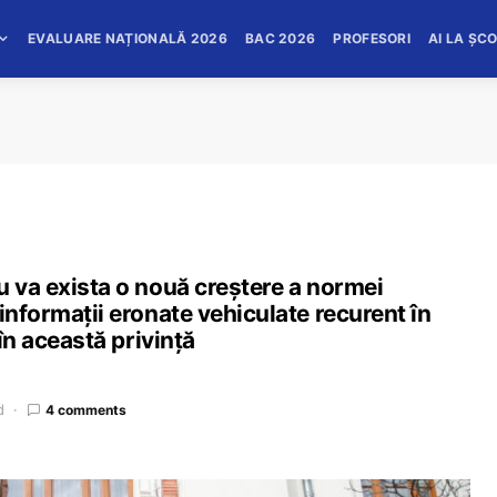
EVALUARE NAȚIONALĂ 2026
BAC 2026
PROFESORI
AI LA ȘC
u va exista o nouă creștere a normei
informații eronate vehiculate recurent în
 în această privință
d
4 comments