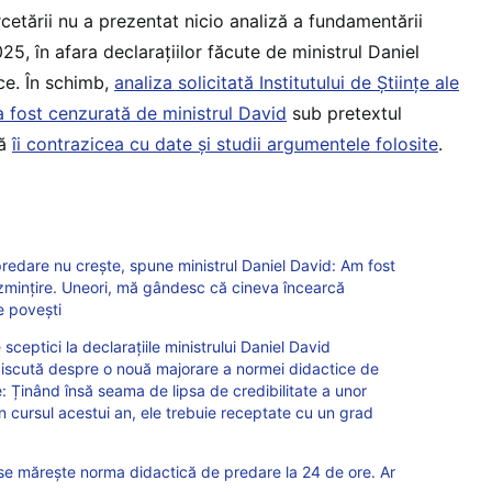
rcetării nu a prezentat nicio analiză a fundamentării
25, în afara declarațiilor făcute de ministrul Daniel
ice. În schimb,
analiza solicitată Institutului de Științe ale
 fost cenzurată de ministrul David
sub pretextul
că
îi contrazicea cu date și studii argumentele folosite
.
redare nu crește, spune ministrul Daniel David: Am fost
ezmințire. Uneori, mă gândesc că cineva încearcă
e povești
e sceptici la declarațiile ministrului Daniel David
 discută despre o nouă majorare a normei didactice de
: Ținând însă seama de lipsa de credibilitate a unor
în cursul acestui an, ele trebuie receptate cu un grad
 se mărește norma didactică de predare la 24 de ore. Ar