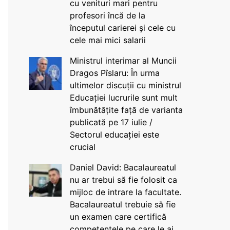
cu venituri mari pentru
profesori încă de la
începutul carierei și cele cu
cele mai mici salarii
Ministrul interimar al Muncii
Dragos Pîslaru: În urma
ultimelor discuții cu ministrul
Educației lucrurile sunt mult
îmbunătățite față de varianta
publicată pe 17 iulie /
Sectorul educației este
crucial
Daniel David: Bacalaureatul
nu ar trebui să fie folosit ca
mijloc de intrare la facultate.
Bacalaureatul trebuie să fie
un examen care certifică
competențele pe care le ai