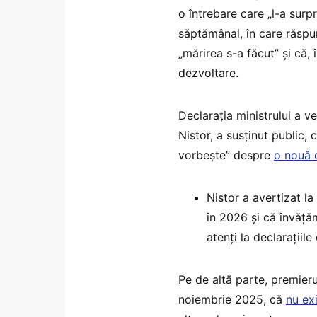
o întrebare care „l-a surpr
săptămânal, în care răspund
„mărirea s-a făcut” și că,
dezvoltare.
Declarația ministrului a ve
Nistor, a susținut public, 
vorbește” despre
o nouă 
Nistor a avertizat l
în 2026 și că învățăm
atenți la declarațiile
Pe de altă parte, premieru
noiembrie 2025, că
nu ex