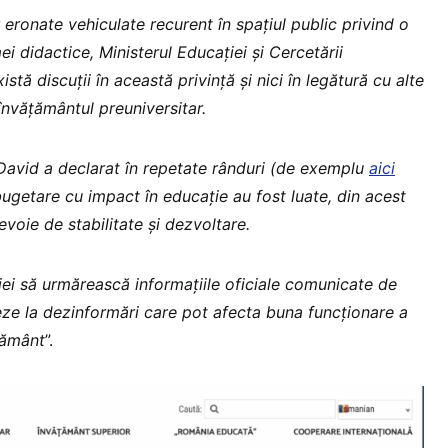
 eronate vehiculate recurent în spațiul public privind o
i didactice, Ministerul Educației și Cercetării
stă discuții în această privință și nici în legătură cu alte
învățământul preuniversitar.
David a declarat în repetate rânduri (de exemplu
aici
-bugetare cu impact în educație au fost luate, din acest
oie de stabilitate și dezvoltare.
ei să urmărească informațiile oficiale comunicate de
neze la dezinformări care pot afecta buna funcționare a
țământ
”.