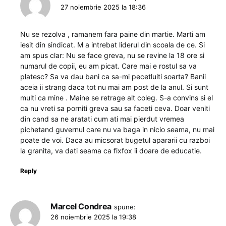
27 noiembrie 2025 la 18:36
Nu se rezolva , ramanem fara paine din martie. Marti am
iesit din sindicat. M a intrebat liderul din scoala de ce. Si
am spus clar: Nu se face greva, nu se revine la 18 ore si
numarul de copii, eu am picat. Care mai e rostul sa va
platesc? Sa va dau bani ca sa-mi pecetluiti soarta? Banii
aceia ii strang daca tot nu mai am post de la anul. Si sunt
multi ca mine . Maine se retrage alt coleg. S-a convins si el
ca nu vreti sa porniti greva sau sa faceti ceva. Doar veniti
din cand sa ne aratati cum ati mai pierdut vremea
pichetand guvernul care nu va baga in nicio seama, nu mai
poate de voi. Daca au micsorat bugetul apararii cu razboi
la granita, va dati seama ca fixfox ii doare de educatie.
Reply
Marcel Condrea
spune:
26 noiembrie 2025 la 19:38