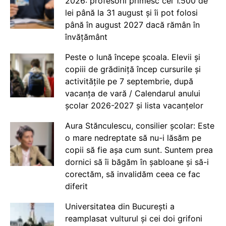
2026: profesorii primesc cei 1.500 de
lei până la 31 august și îi pot folosi
până în august 2027 dacă rămân în
învățământ
Peste o lună începe școala. Elevii și
copiii de grădiniță încep cursurile și
activitățile pe 7 septembrie, după
vacanța de vară / Calendarul anului
școlar 2026-2027 și lista vacanțelor
Aura Stănculescu, consilier școlar: Este
o mare nedreptate să nu-i lăsăm pe
copii să fie așa cum sunt. Suntem prea
dornici să îi băgăm în șabloane și să-i
corectăm, să invalidăm ceea ce fac
diferit
Universitatea din București a
reamplasat vulturul și cei doi grifoni