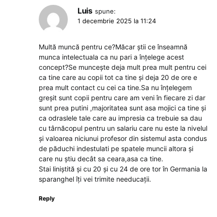
Luis
spune:
1 decembrie 2025 la 11:24
Multă muncă pentru ce?Măcar știi ce înseamnă
munca intelectuala ca nu pari a înțelege acest
concept?Se muncește deja mult prea mult pentru cei
ca tine care au copii tot ca tine și deja 20 de ore e
prea mult contact cu cei ca tine.Sa nu înțelegem
greșit sunt copii pentru care am veni în fiecare zi dar
sunt prea putini ,majoritatea sunt asa mojici ca tine și
ca odraslele tale care au impresia ca trebuie sa dau
cu târnăcopul pentru un salariu care nu este la nivelul
și valoarea niciunui profesor din sistemul asta condus
de păduchi indestulati pe spatele muncii altora și
care nu știu decât sa ceara,asa ca tine.
Stai liniștită și cu 20 și cu 24 de ore tor în Germania la
sparanghel îți vei trimite needucații.
Reply