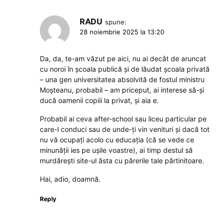
RADU
spune:
28 noiembrie 2025 la 13:20
Da, da, te-am văzut pe aici, nu ai decât de aruncat
cu noroi în școala publică și de lăudat școala privată
– una gen universitatea absolvită de fostul ministru
Moșteanu, probabil – am priceput, ai interese să-și
ducă oamenii copiii la privat, și aia e.
Probabil ai ceva after-school sau liceu particular pe
care-l conduci sau de unde-ți vin venituri și dacă tot
nu vă ocupați acolo cu educația (că se vede ce
minunății ies pe ușile voastre), ai timp destul să
murdărești site-ul ăsta cu părerile tale părtinitoare.
Hai, adio, doamnă.
Reply