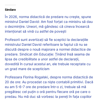
Similare
În 2026, norma didactică de predare nu crește, spune
ministrul Daniel David: Am fost forțat ca ministru să dau
o dezmințire. Uneori, mă gândesc că cineva încearcă
intenționat să vină cu astfel de povești
Profesorii sunt avertizați să fie sceptici la declarațiile
ministrului Daniel David referitoare la faptul că nu se
discută despre o nouă majorare a normei didactice de
predare. Sindicat din Educație: Ținând însă seama de
lipsa de credibilitate a unor astfel de declarații,
dovedită în cursul acestui an, ele trebuie receptate cu
un grad mare de scepticism
Profesoara Florina Rogalski, despre norma didactică de
20 de ore: Au procedat ca niște contabili primitivi. Dacă
eu am 5-6-7 ore de predare într-o zi, trebuie să mă
pregătesc cel puțin o oră pentru fiecare oră pe care o
predau. Nu mă duc să vorbesc la pereți în fața copiilor