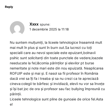
Reply
Xxxx
spune:
1 decembrie 2025 la 11:18
Nu suntem mulțumiți, la liceele tehnologice înseamnă mult
mai mult în plus și sunt în burn out.Sa lucrezi cu toți
specialii care au nevoi speciale este epuizant,bolnavii
psihic sunt solicitanți din toate punctele de vedere,loazele
needucate la fel,lăcomia părinților și elevilor pt burse
nemeritate și note mari este din nou epuizată. Neaplicarea
ROFUIP este și mai și. E nasol sa fii profesor în România
dacă vrei sa îți fa i treaba și sa nu crezi ca te apreciază
cineva:colegii te bârfesc și invidiază, elevii nu vor sa învețe
și își bat joc de ora și profesor sau fac bullying împreună cu
părinții.
Liceele tehnologice sunt pline de gunoaie de orice fel.Asta
e!