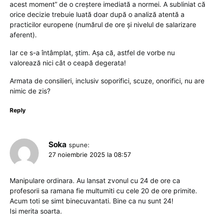
acest moment” de o creștere imediată a normei. A subliniat că
orice decizie trebuie luată doar după o analiză atentă a
practicilor europene (numărul de ore și nivelul de salarizare
aferent).
Iar ce s-a întâmplat, știm. Așa că, astfel de vorbe nu
valorează nici cât o ceapă degerata!
Armata de consilieri, inclusiv soporifici, scuze, onorifici, nu are
nimic de zis?
Reply
Soka
spune:
27 noiembrie 2025 la 08:57
Manipulare ordinara. Au lansat zvonul cu 24 de ore ca
profesorii sa ramana fie multumiti cu cele 20 de ore primite.
Acum toti se simt binecuvantati. Bine ca nu sunt 24!
Isi merita soarta.