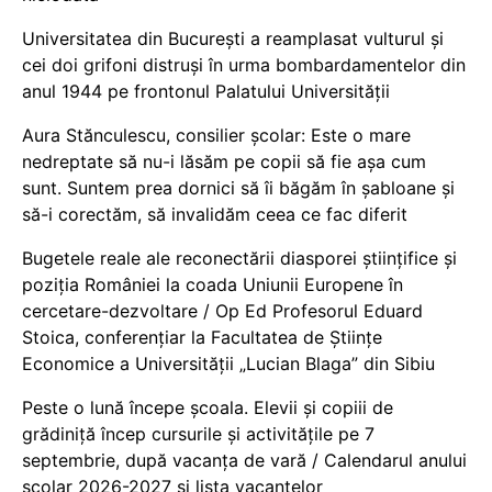
Universitatea din București a reamplasat vulturul și
cei doi grifoni distruși în urma bombardamentelor din
anul 1944 pe frontonul Palatului Universității
Aura Stănculescu, consilier școlar: Este o mare
nedreptate să nu-i lăsăm pe copii să fie așa cum
sunt. Suntem prea dornici să îi băgăm în șabloane și
să-i corectăm, să invalidăm ceea ce fac diferit
Bugetele reale ale reconectării diasporei științifice și
poziția României la coada Uniunii Europene în
cercetare-dezvoltare / Op Ed Profesorul Eduard
Stoica, conferențiar la Facultatea de Științe
Economice a Universității „Lucian Blaga” din Sibiu
Peste o lună începe școala. Elevii și copiii de
grădiniță încep cursurile și activitățile pe 7
septembrie, după vacanța de vară / Calendarul anului
școlar 2026-2027 și lista vacanțelor