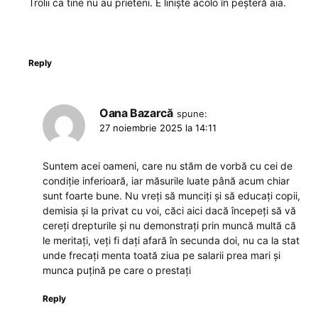
Trolii ca tine nu au prieteni. E liniște acolo în peșteră aia.
Reply
Oana Bazarcă
spune:
27 noiembrie 2025 la 14:11
Suntem acei oameni, care nu stăm de vorbă cu cei de
condiție inferioară, iar măsurile luate până acum chiar
sunt foarte bune. Nu vreți să munciți și să educați copii,
demisia și la privat cu voi, căci aici dacă începeți să vă
cereți drepturile și nu demonstrați prin muncă multă că
le meritați, veți fi dați afară în secunda doi, nu ca la stat
unde frecați menta toată ziua pe salarii prea mari și
munca puțină pe care o prestați
Reply