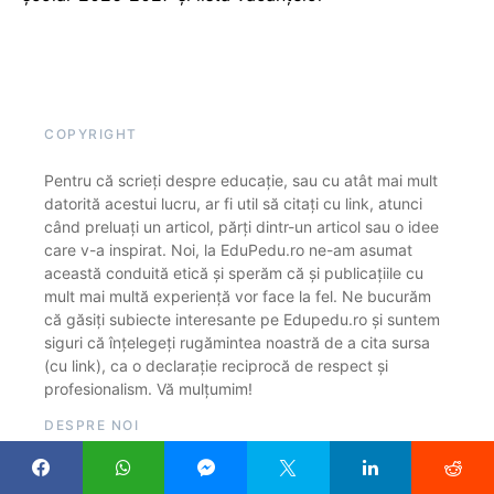
COPYRIGHT
Pentru că scrieți despre educație, sau cu atât mai mult
datorită acestui lucru, ar fi util să citați cu link, atunci
când preluați un articol, părți dintr-un articol sau o idee
care v-a inspirat. Noi, la EduPedu.ro ne-am asumat
această conduită etică și sperăm că și publicațiile cu
mult mai multă experiență vor face la fel. Ne bucurăm
că găsiți subiecte interesante pe Edupedu.ro și suntem
siguri că înțelegeți rugămintea noastră de a cita sursa
(cu link), ca o declarație reciprocă de respect și
profesionalism. Vă mulțumim!
DESPRE NOI
EduPedu.ro este o publicație online care găzduiește