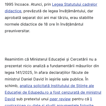
1995 încoace. Atunci, prin
Legea Statutului cadrelor
didactice
, prevăzută de legea învățământului, dar
aprobată separat doi ani mai târziu, erau stabilite
normele didactice de 18 ore în învățământul
preuniversitar.
Reamintim că Ministerul Educației și Cercetării nu a
prezentat nicio analiză a fundamentării măsurilor din
legea 141/2025, în afara declarațiilor făcute de
ministrul Daniel David în ieșirile sale publice. În
schimb,
analiza solicitată Institutului de Științe ale
Educației de Edupedu.ro a fost cenzurată de ministrul
David
sub pretextul unui
peer review
pentru că
îi
contrazicea cu date și studii argumentele folosite
.