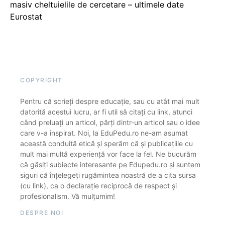
masiv cheltuielile de cercetare – ultimele date
Eurostat
COPYRIGHT
Pentru că scrieți despre educație, sau cu atât mai mult
datorită acestui lucru, ar fi util să citați cu link, atunci
când preluați un articol, părți dintr-un articol sau o idee
care v-a inspirat. Noi, la EduPedu.ro ne-am asumat
această conduită etică și sperăm că și publicațiile cu
mult mai multă experiență vor face la fel. Ne bucurăm
că găsiți subiecte interesante pe Edupedu.ro și suntem
siguri că înțelegeți rugămintea noastră de a cita sursa
(cu link), ca o declarație reciprocă de respect și
profesionalism. Vă mulțumim!
DESPRE NOI