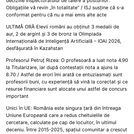
deciziile Inspectoratului de tăiere a posturilor:
Obligațiile vă revin „în totalitate” / ISJ susține că s-a
conformat pentru că nu a mai emis alte acte
ULTIMĂ ORĂ Elevii români au obținut 3 medalii de
aur, 2 de argint și 3 de bronz la Olimpiada
Internațională de Inteligență Artificială – IOAI 2026,
desfășurată în Kazahstan
Profesorul Petruț Rizea: O profesoară a luat nota 4.90
la Titularizare, iar după contestații nota a ajuns la
8.70 / Astfel de erori îmi arată ce entuziasmați sunt
profesorii buni, cu experiență să vină la corectat și ce
resurse financiare sunt alocate unui astfel de concurs
important
Unici în UE: România este singura țară din întreaga
Uniune Europeană care a redus cheltuielile de
cercetare, calculate pe cap de locuitor, în ultimul
deceniu. Între 2015-2025, spațiul comunitar a crescut