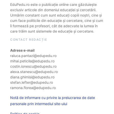
EduPedu.ro este o publicație online care găzduiește
exclusiv articole din domeniul educației și cercetării.
Urmărim constant cum sunt educați copiii noștri, cine și
cum face politicile din educație și cercetare, cine și cum
îi formează pe profesori, cât de adecvate la lumea în
care trăim sunt sistemele de educație și cercetare.
CONTACT REDACȚIE
Adrese e-mail
raluca.pantazi@edupedu.ro
mihai.peticila@edupedu.ro
costin.ionescu@edupedu.ro
alexa.stanescu@edupedu.ro
diana.ghimisi@edupedu.ro
stefan.lefter@edupedu.ro
ramona.florea@edupedu.ro
Notă de informare cu privire la prelucrarea de date
personale prin intermediul site-ului
Politica de cookie