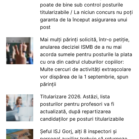
poate de bine sub control posturile
titularizabile / La niciun concurs nu poți
garanta de la început asigurarea unui
post
Mai mulți părinți solicită, într-o petiție,
anularea deciziei ISMB de a nu mai
acorda sumele pentru posturile la plata
cu ora din cadrul cluburilor copiilor:
Multe cercuri de activități extrașcolare
vor dispărea de la 1 septembrie, spun
părinții
Titularizare 2026. Astăzi, lista
posturilor pentru profesori va fi
actualizată, după repartizarea
candidaților pe posturi titularizabile
Șeful ISJ Gorj, alți 8 inspectori și
personal auxiliar trebuie să returneze