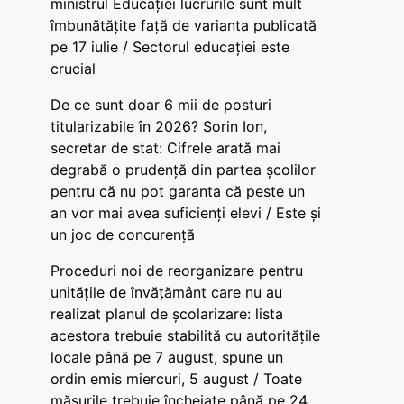
ministrul Educației lucrurile sunt mult
îmbunătățite față de varianta publicată
pe 17 iulie / Sectorul educației este
crucial
De ce sunt doar 6 mii de posturi
titularizabile în 2026? Sorin Ion,
secretar de stat: Cifrele arată mai
degrabă o prudență din partea școlilor
pentru că nu pot garanta că peste un
an vor mai avea suficienți elevi / Este și
un joc de concurență
Proceduri noi de reorganizare pentru
unitățile de învățământ care nu au
realizat planul de școlarizare: lista
acestora trebuie stabilită cu autoritățile
locale până pe 7 august, spune un
ordin emis miercuri, 5 august / Toate
măsurile trebuie încheiate până pe 24