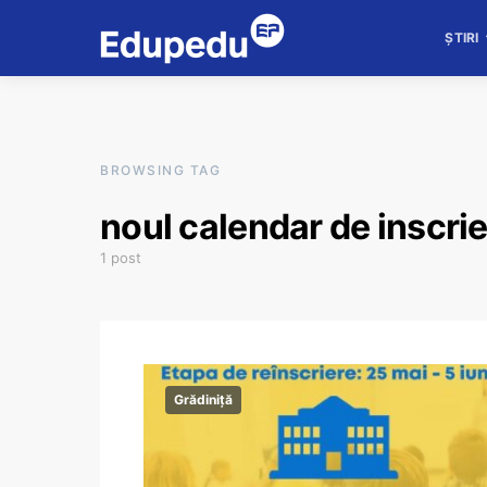
ȘTIRI
BROWSING TAG
noul calendar de inscrie
1 post
Grădiniță