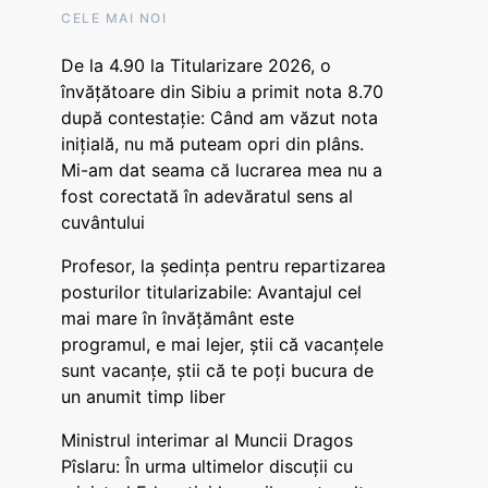
CELE MAI NOI
De la 4.90 la Titularizare 2026, o
învățătoare din Sibiu a primit nota 8.70
după contestație: Când am văzut nota
inițială, nu mă puteam opri din plâns.
Mi-am dat seama că lucrarea mea nu a
fost corectată în adevăratul sens al
cuvântului
Profesor, la ședința pentru repartizarea
posturilor titularizabile: Avantajul cel
mai mare în învățământ este
programul, e mai lejer, știi că vacanțele
sunt vacanţe, știi că te poți bucura de
un anumit timp liber
Ministrul interimar al Muncii Dragos
Pîslaru: În urma ultimelor discuții cu