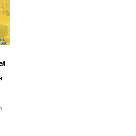
at
p
e
a