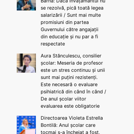
Barna: Dacă învățământul nu
se rezolvă, pică toată legea
salarizării / Sunt mai multe
promisiuni din partea
Guvernului către angajații
din educație și nu par a fi
respectate
Aura Stănculescu, consilier
școlar: Meseria de profesor
este un stres continuu și unii
sunt mai puțini rezistenți.
Este necesară o evaluare
psihiatrică din când în când /
De anul școlar viitor
evaluarea este obligatorie
Directoarea Violeta Estrella
Bontilă: Anul școlar care
tocmai s-a încheiat a fost,