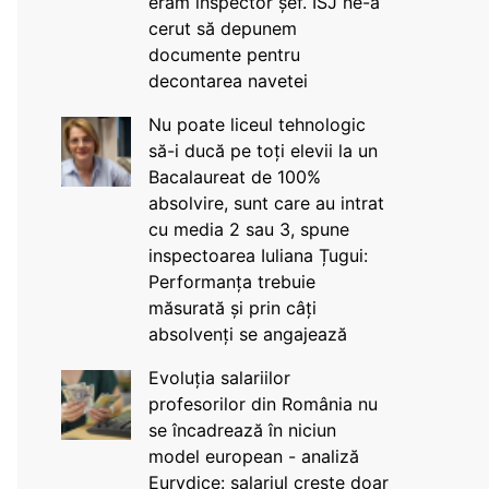
eram inspector șef. ISJ ne-a
cerut să depunem
documente pentru
decontarea navetei
Nu poate liceul tehnologic
să-i ducă pe toți elevii la un
Bacalaureat de 100%
absolvire, sunt care au intrat
cu media 2 sau 3, spune
inspectoarea Iuliana Țugui:
Performanța trebuie
măsurată și prin câți
absolvenți se angajează
Evoluția salariilor
profesorilor din România nu
se încadrează în niciun
model european - analiză
Eurydice: salariul crește doar