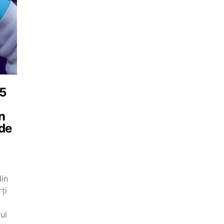
15
n
 de
din
ţi
ul