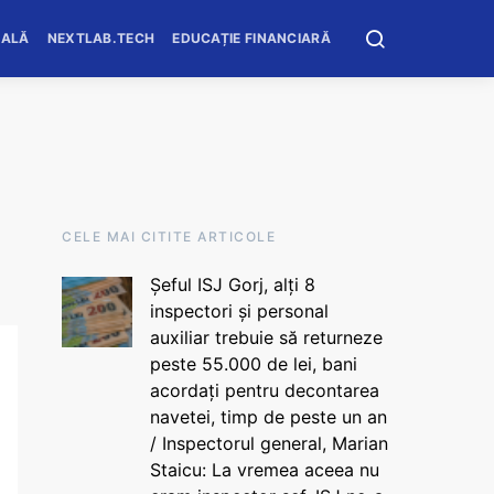
OALĂ
NEXTLAB.TECH
EDUCAȚIE FINANCIARĂ
CELE MAI CITITE ARTICOLE
Șeful ISJ Gorj, alți 8
inspectori și personal
auxiliar trebuie să returneze
peste 55.000 de lei, bani
acordați pentru decontarea
navetei, timp de peste un an
/ Inspectorul general, Marian
Staicu: La vremea aceea nu