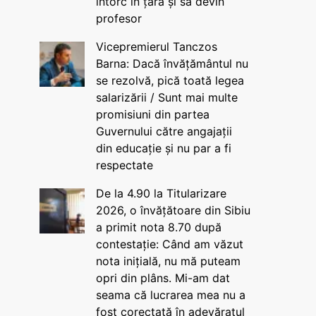
întorc în țară și să devin
profesor
Vicepremierul Tanczos
Barna: Dacă învățământul nu
se rezolvă, pică toată legea
salarizării / Sunt mai multe
promisiuni din partea
Guvernului către angajații
din educație și nu par a fi
respectate
De la 4.90 la Titularizare
2026, o învățătoare din Sibiu
a primit nota 8.70 după
contestație: Când am văzut
nota inițială, nu mă puteam
opri din plâns. Mi-am dat
seama că lucrarea mea nu a
fost corectată în adevăratul