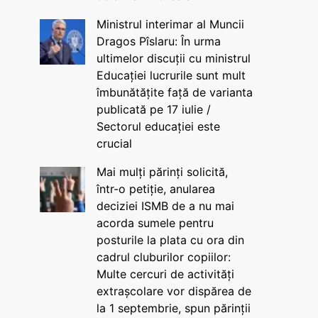
Ministrul interimar al Muncii
Dragos Pîslaru: În urma
ultimelor discuții cu ministrul
Educației lucrurile sunt mult
îmbunătățite față de varianta
publicată pe 17 iulie /
Sectorul educației este
crucial
Mai mulți părinți solicită,
într-o petiție, anularea
deciziei ISMB de a nu mai
acorda sumele pentru
posturile la plata cu ora din
cadrul cluburilor copiilor:
Multe cercuri de activități
extrașcolare vor dispărea de
la 1 septembrie, spun părinții