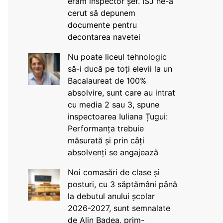
eram inspector șef. ISJ ne-a
cerut să depunem
documente pentru
decontarea navetei
Nu poate liceul tehnologic
să-i ducă pe toți elevii la un
Bacalaureat de 100%
absolvire, sunt care au intrat
cu media 2 sau 3, spune
inspectoarea Iuliana Țugui:
Performanța trebuie
măsurată și prin câți
absolvenți se angajează
Noi comasări de clase și
posturi, cu 3 săptămâni până
la debutul anului școlar
2026-2027, sunt semnalate
de Alin Badea, prim-