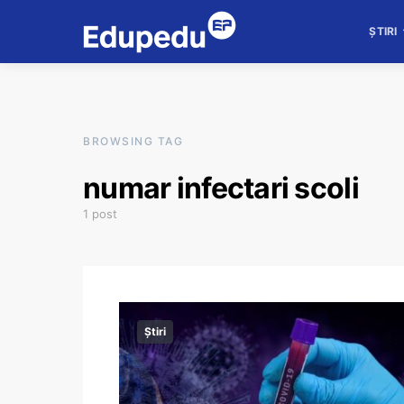
ȘTIRI
BROWSING TAG
numar infectari scoli
1 post
Știri