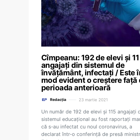
Cîmpeanu: 192 de elevi și 1
angajați din sistemul de
învățământ, infectați / Este î
mod evident o creștere față
perioada anterioară
23 martie 2021
Redacția
Un număr de 192 de elevi şi 115 angajaţi 
sistemul educaţional au fost raportaţi mar
că s-au infectat cu noul coronavirus, a
declarat într-o conferinţă de presă ministr