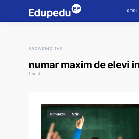
ȘTIRI
BROWSING TAG
numar maxim de elevi in
1 post
Gimnaziu
Știri