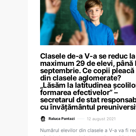
Clasele de-a V-a se reduc la
maximum 29 de elevi, până l
septembrie. Ce copii pleacă
din clasele aglomerate?
„Lăsăm la latitudinea școlilo
formarea efectivelor” –
secretarul de stat responsab
cu învățământul preuniversi
12 august 2021
Raluca Pantazi
Numărul elevilor din clasele a V-a va fi re