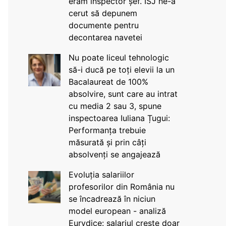
eram inspector șef. ISJ ne-a
cerut să depunem
documente pentru
decontarea navetei
Nu poate liceul tehnologic
să-i ducă pe toți elevii la un
Bacalaureat de 100%
absolvire, sunt care au intrat
cu media 2 sau 3, spune
inspectoarea Iuliana Țugui:
Performanța trebuie
măsurată și prin câți
absolvenți se angajează
Evoluția salariilor
profesorilor din România nu
se încadrează în niciun
model european - analiză
Eurydice: salariul crește doar