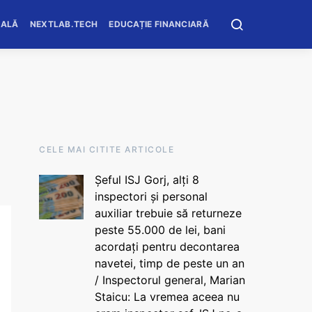
OALĂ
NEXTLAB.TECH
EDUCAȚIE FINANCIARĂ
CELE MAI CITITE ARTICOLE
Șeful ISJ Gorj, alți 8
inspectori și personal
auxiliar trebuie să returneze
peste 55.000 de lei, bani
acordați pentru decontarea
navetei, timp de peste un an
/ Inspectorul general, Marian
Staicu: La vremea aceea nu