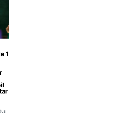
a 1
r
il
tar
dus