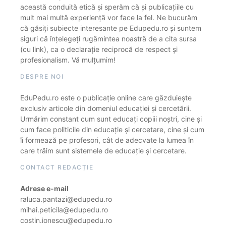
această conduită etică și sperăm că și publicațiile cu
mult mai multă experiență vor face la fel. Ne bucurăm
că găsiți subiecte interesante pe Edupedu.ro și suntem
siguri că înțelegeți rugămintea noastră de a cita sursa
(cu link), ca o declarație reciprocă de respect și
profesionalism. Vă mulțumim!
DESPRE NOI
EduPedu.ro este o publicație online care găzduiește
exclusiv articole din domeniul educației și cercetării.
Urmărim constant cum sunt educați copiii noștri, cine și
cum face politicile din educație și cercetare, cine și cum
îi formează pe profesori, cât de adecvate la lumea în
care trăim sunt sistemele de educație și cercetare.
CONTACT REDACȚIE
Adrese e-mail
raluca.pantazi@edupedu.ro
mihai.peticila@edupedu.ro
costin.ionescu@edupedu.ro