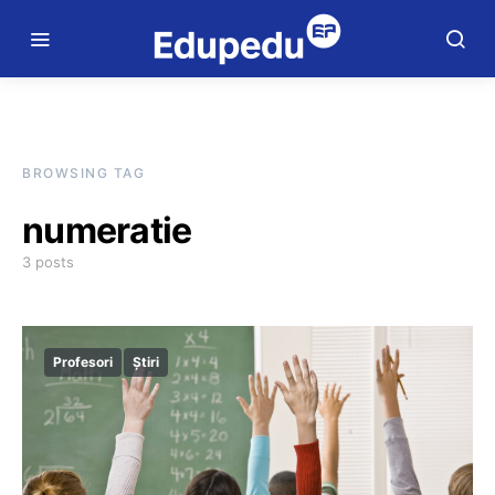
BROWSING TAG
numeratie
3 posts
Profesori
Știri