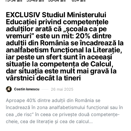
EXCLUSIV Studiul Ministerului
Educației privind competențele
adulților arată că „școala ca pe
vremuri” este un mit: 20% dintre
adulții din România se încadrează la
analfabetism funcțional la Literație,
iar peste un sfert sunt în aceeași
situație la competența de Calcul,
dar situația este mult mai gravă la
vârstnici decât la tineri
26 mai 2025
Costin Ionescu
Aproape 40% dintre adulții din România se
încadrează în zona analfabetismului funcțional sau în
cea „de risc” în ceea ce privește două competențe-
cheie, cea de literație și cea de calcul…