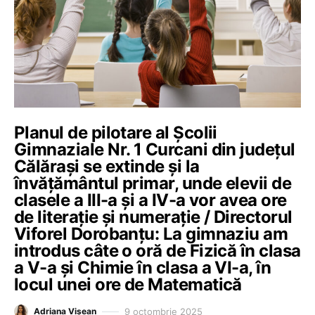
Planul de pilotare al Școlii
Gimnaziale Nr. 1 Curcani din județul
Călărași se extinde și la
învățământul primar, unde elevii de
clasele a III-a și a IV-a vor avea ore
de literație și numerație / Directorul
Viforel Dorobanțu: La gimnaziu am
introdus câte o oră de Fizică în clasa
a V-a și Chimie în clasa a VI-a, în
locul unei ore de Matematică
9 octombrie 2025
Adriana Vișean