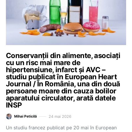
Conservanții din alimente, asociați
cu un risc mai mare de
hipertensiune, infarct și AVC –
studiu publicat în European Heart
Journal / În România, una din două
persoane moare din cauza bolilor
aparatului circulator, arată datele
INSP
24 mai 2026
Mihai Peticilă
Un studiu francez publicat pe 20 mai în European