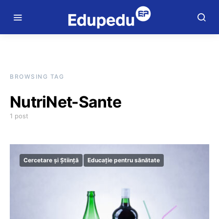
BROWSING TAG
NutriNet-Sante
1 post
Cercetare și Știință
Educație pentru sănătate