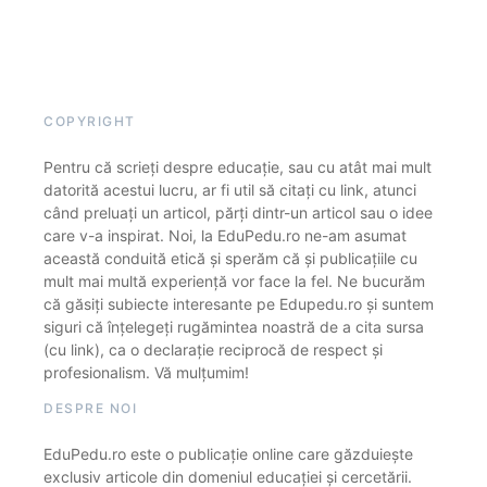
COPYRIGHT
Pentru că scrieți despre educație, sau cu atât mai mult
datorită acestui lucru, ar fi util să citați cu link, atunci
când preluați un articol, părți dintr-un articol sau o idee
care v-a inspirat. Noi, la EduPedu.ro ne-am asumat
această conduită etică și sperăm că și publicațiile cu
mult mai multă experiență vor face la fel. Ne bucurăm
că găsiți subiecte interesante pe Edupedu.ro și suntem
siguri că înțelegeți rugămintea noastră de a cita sursa
(cu link), ca o declarație reciprocă de respect și
profesionalism. Vă mulțumim!
DESPRE NOI
EduPedu.ro este o publicație online care găzduiește
exclusiv articole din domeniul educației și cercetării.