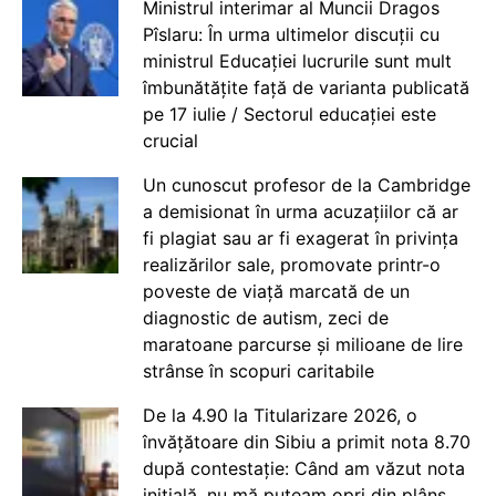
Ministrul interimar al Muncii Dragos
Pîslaru: În urma ultimelor discuții cu
ministrul Educației lucrurile sunt mult
îmbunătățite față de varianta publicată
pe 17 iulie / Sectorul educației este
crucial
Un cunoscut profesor de la Cambridge
a demisionat în urma acuzațiilor că ar
fi plagiat sau ar fi exagerat în privința
realizărilor sale, promovate printr-o
poveste de viață marcată de un
diagnostic de autism, zeci de
maratoane parcurse și milioane de lire
strânse în scopuri caritabile
De la 4.90 la Titularizare 2026, o
învățătoare din Sibiu a primit nota 8.70
după contestație: Când am văzut nota
inițială, nu mă puteam opri din plâns.