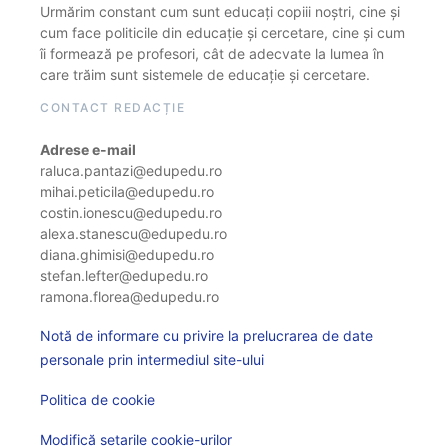
Urmărim constant cum sunt educați copiii noștri, cine și
cum face politicile din educație și cercetare, cine și cum
îi formează pe profesori, cât de adecvate la lumea în
care trăim sunt sistemele de educație și cercetare.
CONTACT REDACȚIE
Adrese e-mail
raluca.pantazi@edupedu.ro
mihai.peticila@edupedu.ro
costin.ionescu@edupedu.ro
alexa.stanescu@edupedu.ro
diana.ghimisi@edupedu.ro
stefan.lefter@edupedu.ro
ramona.florea@edupedu.ro
Notă de informare cu privire la prelucrarea de date
personale prin intermediul site-ului
Politica de cookie
Modifică setarile cookie-urilor