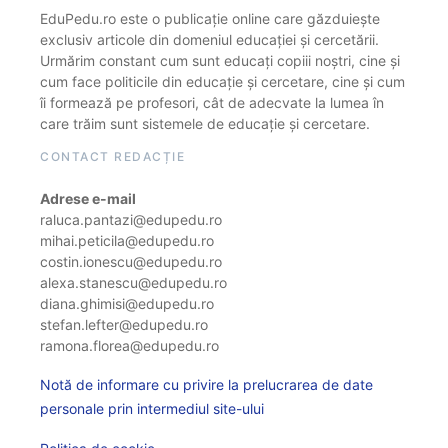
EduPedu.ro este o publicație online care găzduiește
exclusiv articole din domeniul educației și cercetării.
Urmărim constant cum sunt educați copiii noștri, cine și
cum face politicile din educație și cercetare, cine și cum
îi formează pe profesori, cât de adecvate la lumea în
care trăim sunt sistemele de educație și cercetare.
CONTACT REDACȚIE
Adrese e-mail
raluca.pantazi@edupedu.ro
mihai.peticila@edupedu.ro
costin.ionescu@edupedu.ro
alexa.stanescu@edupedu.ro
diana.ghimisi@edupedu.ro
stefan.lefter@edupedu.ro
ramona.florea@edupedu.ro
Notă de informare cu privire la prelucrarea de date
personale prin intermediul site-ului