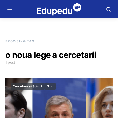
BROWSING TAG
o noua lege a cercetarii
1 post
Cercetare și Știință
Știri