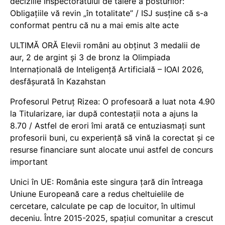
deciziile Inspectoratului de tăiere a posturilor:
Obligațiile vă revin „în totalitate” / ISJ susține că s-a
conformat pentru că nu a mai emis alte acte
ULTIMĂ ORĂ Elevii români au obținut 3 medalii de
aur, 2 de argint și 3 de bronz la Olimpiada
Internațională de Inteligență Artificială – IOAI 2026,
desfășurată în Kazahstan
Profesorul Petruț Rizea: O profesoară a luat nota 4.90
la Titularizare, iar după contestații nota a ajuns la
8.70 / Astfel de erori îmi arată ce entuziasmați sunt
profesorii buni, cu experiență să vină la corectat și ce
resurse financiare sunt alocate unui astfel de concurs
important
Unici în UE: România este singura țară din întreaga
Uniune Europeană care a redus cheltuielile de
cercetare, calculate pe cap de locuitor, în ultimul
deceniu. Între 2015-2025, spațiul comunitar a crescut