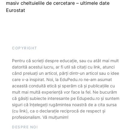
masiv cheltuielile de cercetare – ultimele date
Eurostat
COPYRIGHT
Pentru că scrieți despre educație, sau cu atât mai mult
datorită acestui lucru, ar fi util să citați cu link, atunci
când preluați un articol, părți dintr-un articol sau o idee
care v-a inspirat. Noi, la EduPedu.ro ne-am asumat
această conduită etică și sperăm că și publicațiile cu
mult mai multă experiență vor face la fel. Ne bucurăm
că găsiți subiecte interesante pe Edupedu.ro și suntem
siguri că înțelegeți rugămintea noastră de a cita sursa
(cu link), ca o declarație reciprocă de respect și
profesionalism. Vă mulțumim!
DESPRE NOI