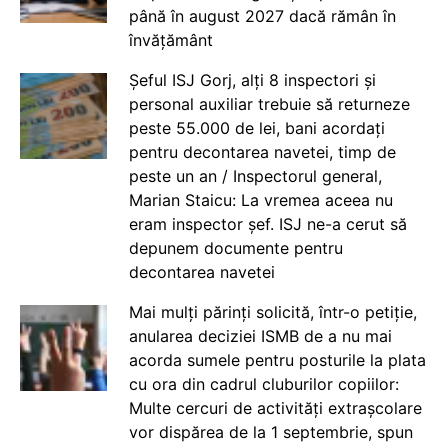
până în august 2027 dacă rămân în
învățământ
Șeful ISJ Gorj, alți 8 inspectori și
personal auxiliar trebuie să returneze
peste 55.000 de lei, bani acordați
pentru decontarea navetei, timp de
peste un an / Inspectorul general,
Marian Staicu: La vremea aceea nu
eram inspector șef. ISJ ne-a cerut să
depunem documente pentru
decontarea navetei
Mai mulți părinți solicită, într-o petiție,
anularea deciziei ISMB de a nu mai
acorda sumele pentru posturile la plata
cu ora din cadrul cluburilor copiilor:
Multe cercuri de activități extrașcolare
vor dispărea de la 1 septembrie, spun