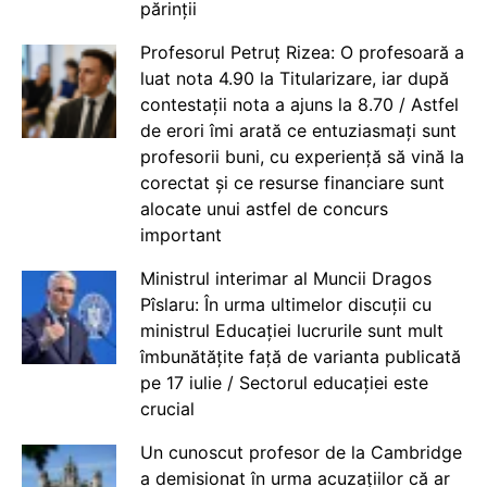
părinții
Profesorul Petruț Rizea: O profesoară a
luat nota 4.90 la Titularizare, iar după
contestații nota a ajuns la 8.70 / Astfel
de erori îmi arată ce entuziasmați sunt
profesorii buni, cu experiență să vină la
corectat și ce resurse financiare sunt
alocate unui astfel de concurs
important
Ministrul interimar al Muncii Dragos
Pîslaru: În urma ultimelor discuții cu
ministrul Educației lucrurile sunt mult
îmbunătățite față de varianta publicată
pe 17 iulie / Sectorul educației este
crucial
Un cunoscut profesor de la Cambridge
a demisionat în urma acuzațiilor că ar